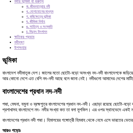
নদীর ভূমিকা বা গুরুত্ব
ক. জীবনযাত্রায় নদী
খ. যোগাযোগের মাধ্যম
গ. কৃষিক্ষেত্রে ভূমিকা
ঘ. জীবিকা নির্বাহ
ঙ. সাহিত্য ও সংস্কৃতি
চ. বিদ্যুৎ উৎপাদন
ক্ষতিকর প্রভাব
নদীদূষণ
উপসংহার
ভূমিকা
বাংলাদেশ নদীমাতৃক দেশ। জালের মতো ছোটো-বড়ো অসংখ্য নদ-নদী বাংলাদেশকে জড়িয়ে রে
আর কোনো দেশে এত বেশি নদ-নদী আছে বলে জানা নেই। নদীগুলো আমাদের দেশের মাটিকে 
বাংলাদেশের প্রধান নদ-নদী
পদ্মা, মেঘনা, যমুনা ও ব্রহ্মপুত্র বাংলাদেশের প্রধান নদ-নদী। এছাড়া রয়েছে ছোটো-বড়ো ব
প্রশাখাসহ বাংলাদেশে নদ- নদীর সংখ্যা কত তা বলা মুশকিল। এর ওপর স্থানভেদে একই নদ
বাংলাদেশের প্রধান নদী পদ্মা। হিমালয়ের গঙ্গোত্রী হিমবাহ থেকে নেমে এসে ভারতের ভেতর দ
আরও পড়োঃ