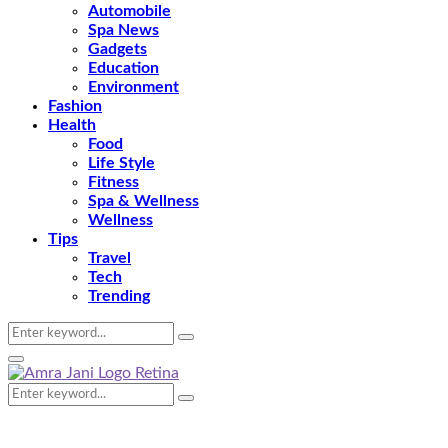
Automobile
Spa News
Gadgets
Education
Environment
Fashion
Health
Food
Life Style
Fitness
Spa & Wellness
Wellness
Tips
Travel
Tech
Trending
Search
Search
for:
Primary
Menu
Search
Search
for: