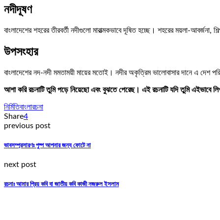
নদীদূষণ
বাংলাদেশের শহরের তীরবর্তী নদীগুলো মারাত্মকভাবে দূষিত হচ্ছে। শহরের ময়লা-আবর্জনা, 
উপসংহার
বাংলাদেশের নদ-নদী মমতাময়ী মায়ের মতোই। নদীর অকৃত্রিম ভালোবাসার দানে এ দেশ পরিপূ
আশা করি রচনাটি তুমি পড়ে নিয়েছো এবং বুঝতে পেরেছ। এই রচনাটি যদি তুমি এইভাবে লিখ
নির্মিতি
বাংলা
রচনা
Share
4
previous post
ভাবসম্প্রসারণঃ পুষ্প আপনার জন্য ফোটে না
next post
রচনাঃ আমার প্রিয় কবি বা জাতীয় কবি কাজী নজরুল ইসলাম