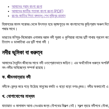
আমাদের গ্রাম বাংলা রচনা
আমাদের জাতীয় পতাকা বাংলা রচনা (PDF)
রচনাঃ জাতির পিতা বঙ্গবন্ধু শেখ মুজিবুর রহমান
হিমালয়ের মানস সরোবর থেকে উৎপন্ন হয়ে ব্রহ্মপুত্র নদ বাংলাদেশের কুড়িগ্রাম অঞ্চল দ
পদ্মার সাথে।
ভারতের মণিপুর-মিজোরাম এলাকার বরাক নদী সুরমা ও কুশিয়ারা নামের দুটি শাখায় প্রবেশ
তিতাস ও ডাকাতিয়া এর দুটি শাখা নদী ।
নদীর ভূমিকা বা গুরুত্ব
আমাদের দৈনন্দিন জীবনের সাথে নদী ওতপ্রোতভাবে জড়িত। এর অর্থনৈতিক গুরুত্ব অপরিসীম। 
নদ-নদীর অবিচ্ছেদ্য সম্পর্ক রয়েছে।
ক. জীবনযাত্রায় নদী
নদীকে কেন্দ্র করে গড়ে উঠেছে মানুষের বসতি ও বড়ো বড়ো নগর-বন্দর। নদীর অবদানেই এ 
খ. যোগাযোগের মাধ্যম
যাতায়াত ও মালামাল আনা-নেওয়ার জন্য নৌপথের বিকল্প নেই। স্বল্প ব্যয়ে নদীপথে নৌকা