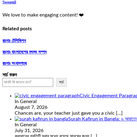
Swopnil
We love to make engaging content! ❤️
Related posts
রচনাঃ টেলিভিশন
রচনাঃ বাংলাদেশের মৎস্য সম্পদ
রচনাঃ সংবাদপত্র
সার্চ করুন
সার্চ
Civic Engagement Paragrap
In General
August 7, 2026
Chances are, your teacher just gave you a civic
[…]
Surah Kafirun in Bangla: ৬ আয়াতের সূ
In General
July 31, 2026
কুরআনের প্রতিটি সূরার মধ্যে রয়েছে মানুষের জন্য
[…]