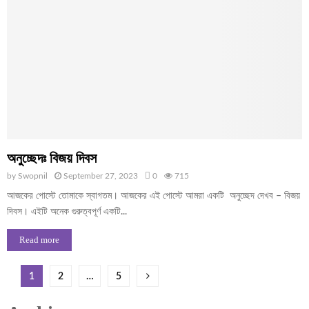
অনুচ্ছেদঃ বিজয় দিবস
by
Swopnil
September 27, 2023
0
715
আজকের পোস্টে তোমাকে স্বাগতম। আজকের এই পোস্টে আমরা একটি অনুচ্ছেদ দেখব – বিজয়
দিবস। এইটি অনেক গুরুত্বপূর্ণ একটি...
Read more
Posts
1
2
…
5
pagination