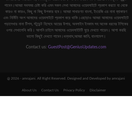
পাবেন।আমরা সবসময় চেষ্টা করি এমন সকল লেখা আমাদের ওয়েবসাইটে প্রকাশ করতে যা থেকে
কারও না কারও, কিছু না কিছু উপকার হবে। আমরা সাধারণত বাংলা, ইংরেজি এর নানা ব্যাকারণ
এবং নির্মিতি অংশ আমাদের ওয়েবসাইটে প্রকাশ করে থাকি।এছাড়াও আমরা আমাদের ওয়েবসাইটে
পড়ালেখার নানা টিপস, স্টুডেন্ট হিসেবে আয়ের উপায়, অনলাইন ইনকাম সহ অনেক ধরনের টপিকের
ওপর লেখালেখি করি। আপনি চাইলে আমাদের ওয়েবসাইটটি ঘুরে দেখতে পারেন। আশা করছি
ভালো কিছুই দেখতে পাবেন।ধন্যবাদ,আমরা জানি, বাংলাদেশ।
Contact us:
GuestPost@GeniusUpdates.com
@ 2026 - amrajani. All Right Reserved. Designed and Developed by amrajani
About Us
Contact Us
Privacy Policy
Disclaimer