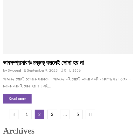
ভাবসম্প্রসারণঃ চক্‌চক্ করলেই সোনা হয় না
by
Swopnil
September 9, 2023
0
1656
আজকের পোস্টে তোমাকে স্বাগতম। আজকের এই পোস্টে আমরা একটি ভাবসম্প্রসারণ দেখব –
চক্‌চক্ করলেই সোনা হয় না। এই...
Read more
Posts
1
2
3
…
5
pagination
Archives