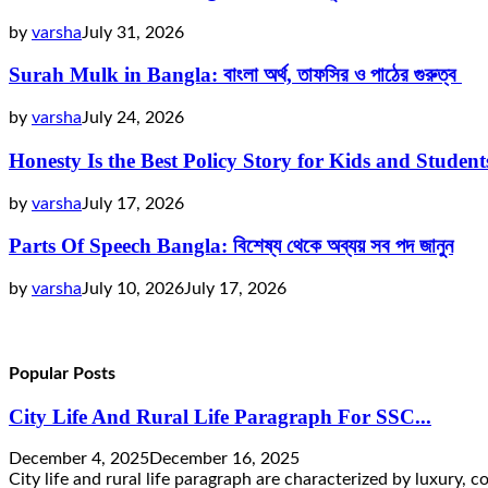
by
varsha
July 31, 2026
Surah Mulk in Bangla: বাংলা অর্থ, তাফসির ও পাঠের গুরুত্ব
by
varsha
July 24, 2026
Honesty Is the Best Policy Story for Kids and Studen
by
varsha
July 17, 2026
Parts Of Speech Bangla: বিশেষ্য থেকে অব্যয় সব পদ জানুন
by
varsha
July 10, 2026
July 17, 2026
Popular Posts
City Life And Rural Life Paragraph For SSC...
December 4, 2025
December 16, 2025
City life and rural life paragraph are characterized by luxury, co