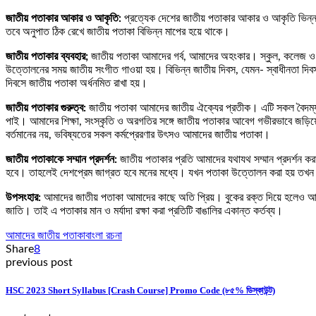
জাতীয় পতাকার আকার ও আকৃতি:
প্রত্যেক দেশের জাতীয় পতাকার আকার ও আকৃতি ভিন্ন 
তবে অনুপাত ঠিক রেখে জাতীয় পতাকা বিভিন্ন মাপের হয়ে থাকে।
জাতীয় পতাকার ব্যবহার;
জাতীয় পতাকা আমাদের গর্ব, আমাদের অহংকার। স্কুল, কলেজ ও অন্য
উত্তোলনের সময় জাতীয় সংগীত গাওয়া হয়। বিভিন্ন জাতীয় দিবস, যেমন- স্বাধীনতা দিবস
দিবসে জাতীয় পতাকা অর্ধনমিত রাখা হয়।
জাতীয় পতাকার গুরুত্ব:
জাতীয় পতাকা আমাদের জাতীয় ঐক্যের প্রতীক। এটি সকল বৈদম্য 
পাই। আমাদের শিক্ষা, সংস্কৃতি ও অরগতির সঙ্গে জাতীয় পতাকার আবেগ গভীরভাবে জড়
বর্তমানের নয়, ভবিষ্যতের সকল কর্মপ্রেরণার উৎসও আমাদের জাতীয় পতাকা।
জাতীয় পতাকাকে সম্মান প্রদর্শন:
জাতীয় পতাকার প্রতি আমাদের যথাযথ সম্মান প্রদর্শন কর
হবে। তাহলেই দেশপ্রেম জাগ্রত হবে মনের মধ্যে। যখন পতাকা উত্তোলন করা হয় তখন সো
উপসংহার:
আমাদের জাতীয় পতাকা আমাদের কাছে অতি প্রিয়। বুকের রক্ত দিয়ে হলেও আমর
জাতি। তাই এ পতাকার মান ও মর্যাদা রক্ষা করা প্রতিটি বাঙালির একান্ত কর্তব্য।
আমাদের জাতীয় পতাকা
বাংলা রচনা
Share
8
previous post
HSC 2023 Short Syllabus [Crash Course] Promo Code (৮৫% ডিস্কাউন্ট)