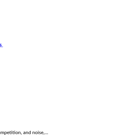
ts
mpetition, and noise,...