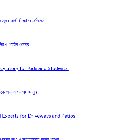
রার অর্থ, শিক্ষা ও ফজিলত
র ও পাঠের গুরুত্ব
icy Story for Kids and Students
ে অব্যয় সব পদ জানুন
l Experts for Driveways and Patios
]
্রেমের ধাঁধা ও ভালোবাসার মজার প্রশ্ন