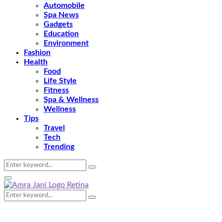
Automobile
Spa News
Gadgets
Education
Environment
Fashion
Health
Food
Life Style
Fitness
Spa & Wellness
Wellness
Tips
Travel
Tech
Trending
Search
Search
for:
Primary
Menu
Search
Search
for: