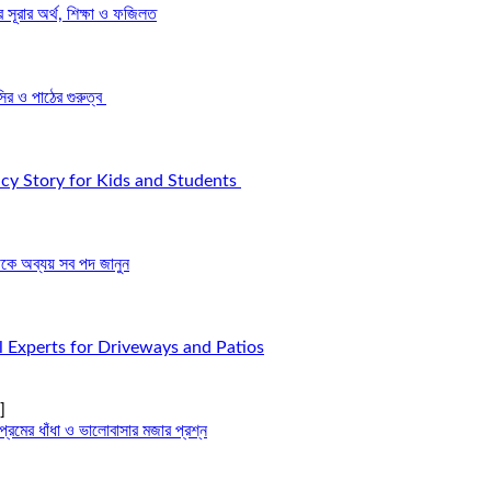
রার অর্থ, শিক্ষা ও ফজিলত
র ও পাঠের গুরুত্ব
icy Story for Kids and Students
ে অব্যয় সব পদ জানুন
l Experts for Driveways and Patios
]
্রেমের ধাঁধা ও ভালোবাসার মজার প্রশ্ন