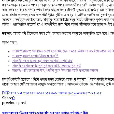
সম্প্রসারিত ভাব
: মানুষ সামাজিক জীব। সে একা বাস করতে পারে না। সৃষ্টির সেই আদিলগ্ন
গুরুত্ব অনুধাবন করতে পারে। মানুষ বোঝতে পারে, সমাজজীবনে কেউ স্বয়ংসম্পূর্ণ নয়, ন
কাজ করে যাওয়ার মনোভাব পোষণ করে তাহলে সবার জীবনই সুখময় হয়ে ওঠে। আর সমাজের মানুষ 
এতে সামাজিক ক্ষেত্রে অরাজক পরিস্থিতি সৃষ্টি হতে বাধ্য । তাই মানবজীবনের সুখশান্ত
সচেতন। সবাইকে বোঝতে হবে, সাহায্য-সহযোগিতার মধ্য দিয়েই জীবনকে সুখময় করা যায়।
আলয়। পারস্পরিক সহযোগিতা ও সম্প্রীতির মধ্য দিয়ে আমরা জীবনকে করে তুলব অর্থবহ
মন্তব্য
: আমরা যদি নিজেদের মঙ্গল চাই, তাহলে অন্যের কল্যাণে আন্তরিক হতে হবে। অন্
আরও পড়ুনঃ
ভাবসম্প্রসারণ: আমাদের দেশে হবে সেই ছেলে কবে, কথায় না বড় হয়ে কাজে বড় 
ভাবসম্প্রসারণ লেখার নিয়ম ও পদ্ধতি
সারমর্মঃ সব সাধকের বড় সাধক আমার দেশের চাষা
সারমর্মঃ আমার একার সুখ সুখ নহে ভাই, সকলের সুখ সখা
সারমর্মঃ গাহি তাহাদের গান, ধরণীর বুকে দিল যারা আনি ফসলের ফরমান
সম্পূর্ণ পোস্টটি মনোযোগ দিয়ে পড়ার জন্য তোমাকে অসংখ্য ধন্যবাদ। আশা করছি আমাদের
থাকে, তাহলে সেটি আমাদের কমেন্টে জানাতে পারো। আজকের পোস্টে এই পর্যন্তই, তুমি
নির্মিতি
বাংলা
ভাবসম্প্রসারণ
সকলের তরে সকলে আমরা প্রত্যকে আমরা পরের তরে
Share
0
previous post
ভাবসম্প্রসারণঃ দণ্ডিতের সাথে দণ্ডদাতা কাঁদে যবে সমান আঘাতে, সর্বশ্রেষ্ঠ সে বিচার