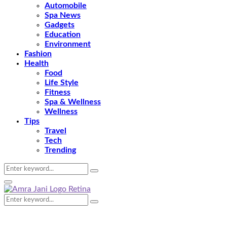
Automobile
Spa News
Gadgets
Education
Environment
Fashion
Health
Food
Life Style
Fitness
Spa & Wellness
Wellness
Tips
Travel
Tech
Trending
Search
Search
for:
Primary
Menu
Search
Search
for: