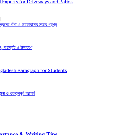
l Experts for Driveways and Patios
]
্রেমের ধাঁধা ও ভালোবাসার মজার প্রশ্ন
স, ফরম্যাট ও উদাহরণ
gladesh Paragraph for Students
া ও গুরুত্বপূর্ণ পরামর্শ
ortance & Writing Tips