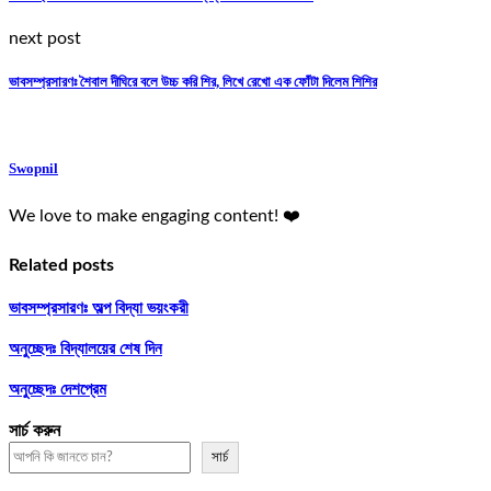
next post
ভাবসম্প্রসারণঃ শৈবাল দীঘিরে বলে উচ্চ করি শির, লিখে রেখো এক ফোঁটা দিলেম শিশির
Swopnil
We love to make engaging content! ❤️
Related posts
ভাবসম্প্রসারণঃ অল্প বিদ্যা ভয়ংকরী
অনুচ্ছেদঃ বিদ্যালয়ের শেষ দিন
অনুচ্ছেদঃ দেশপ্রেম
সার্চ করুন
সার্চ