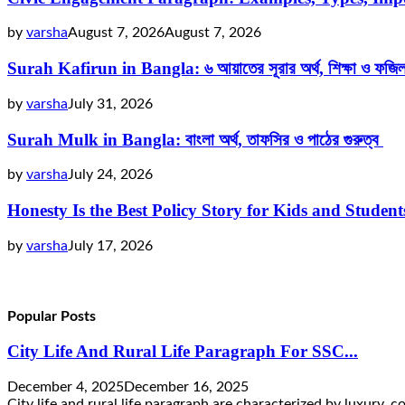
by
varsha
August 7, 2026
August 7, 2026
Surah Kafirun in Bangla: ৬ আয়াতের সূরার অর্থ, শিক্ষা ও ফজি
by
varsha
July 31, 2026
Surah Mulk in Bangla: বাংলা অর্থ, তাফসির ও পাঠের গুরুত্ব
by
varsha
July 24, 2026
Honesty Is the Best Policy Story for Kids and Studen
by
varsha
July 17, 2026
Popular Posts
City Life And Rural Life Paragraph For SSC...
December 4, 2025
December 16, 2025
City life and rural life paragraph are characterized by luxury, co