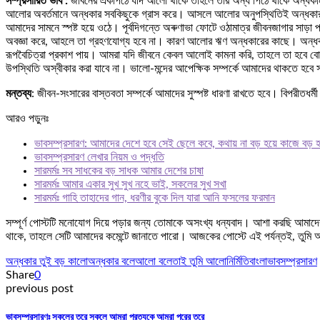
সম্প্রসারিত ভাব :
জীবনের একপিঠে যদি আলো থাকে তাহলে তার অন্য পিঠে থাকে অন্ধকা
আলোর অবর্তমানে অন্ধকার সবকিছুকে গ্রাস করে। আসলে আলোর অনুপস্থিতিই অন্ধকার। বস্
আমাদের সামনে স্পষ্ট হয়ে ওঠে। পূর্বদিগন্তে অৰুণাভা ফোটে ওঠামাত্র জীবনজাগার সাড়
অবজ্ঞা করে, আহলে তা গ্রহণযোগ্য হবে না। কারণ আলোর ঋণ অন্ধকারের কাছে। অন্ধকার
রূপবৈচিত্রা প্রকাশ পায়। আমরা যদি জীবনে কেবল আলোই কামনা করি, তাহলে তা হবে বোকা
উপস্থিতি অস্বীকার করা যাবে না। ভালো-মন্দের আপেক্ষিক সম্পর্কে আমাদের থাকতে হব
মন্তব্য
: জীবন-সংসারের বাস্তবতা সম্পর্কে আমাদের সুস্পষ্ট ধারণা রাখতে হবে। বিপরীতধর
আরও পড়ুনঃ
ভাবসম্প্রসারণ: আমাদের দেশে হবে সেই ছেলে কবে, কথায় না বড় হয়ে কাজে বড় 
ভাবসম্প্রসারণ লেখার নিয়ম ও পদ্ধতি
সারমর্মঃ সব সাধকের বড় সাধক আমার দেশের চাষা
সারমর্মঃ আমার একার সুখ সুখ নহে ভাই, সকলের সুখ সখা
সারমর্মঃ গাহি তাহাদের গান, ধরণীর বুকে দিল যারা আনি ফসলের ফরমান
সম্পূর্ণ পোস্টটি মনোযোগ দিয়ে পড়ার জন্য তোমাকে অসংখ্য ধন্যবাদ। আশা করছি আমাদের
থাকে, তাহলে সেটি আমাদের কমেন্টে জানাতে পারো। আজকের পোস্টে এই পর্যন্তই, তুমি
অন্ধকার তুই বড় কালো
অন্ধকার বলে
আলো বলে
তাই তুমি আলো
নির্মিতি
বাংলা
ভাবসম্প্রসারণ
Share
0
previous post
ভাবসম্প্রসারণঃ সকলের তরে সকলে আমরা প্রত্যকে আমরা পরের তরে