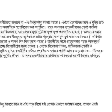
াজনীতিতে জড়াবে না –এ বিশ্বাসটুকু আমার আছে। এখনো তোমাদের বয়স ও বুদ্ধি দুই-
্ন অন্যদিকে মনোনিবেশ করা অনুচিত। তবে অধ্যয়ন ছাত্রজীবনের শ্রেষ্ঠ কর্তব্য
র বিরুদ্ধে ছাত্রসমাজের মুখ্য ভূমিকা যুগে যুগে প্রশংসিত হয়েছে। আমাদের মহান
র সমাজের বীরত্ব ও ভূমিকাকে জাতি শ্রদ্ধার সঙ্গে যুগ যুগ ধরে স্মরণ করবে। অধিকার
ছতা ও আদর্শ দিন দিন হ্রাস পাচ্ছে। রাজনীতির নামে ছাত্রসমাজ আজ আত্মস্বার্থ
িত হচ্ছে বিদ্যাপীঠের সবুজ চত্বর । দেশের বিবেকবান মহল, অভিভাবক শ্রেণি ও
কলুষিত ছাত্র রাজনীতির বর্তমান প্রেক্ষিতে তোমার প্রতি আমার অনুরোধ যে— নিজেকে
প্রস্তুতির জীবন। এ সময় রাজনীতির চোরাবালিতে পা দেওয়া মানেই নিজের ভবিষ্যৎ
 কিছু জানতে চাও বা এই পত্র নিয়ে যদি তোমার কোনো মতামত থাকে, তাহলে সেটি