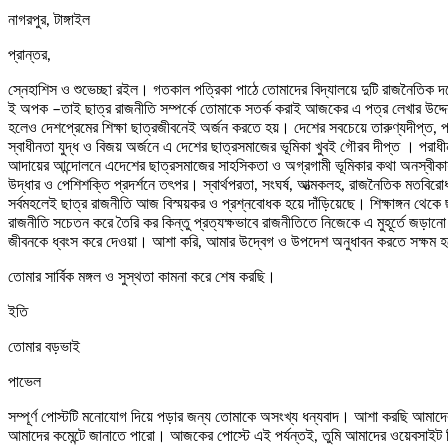
নাগরপুর, টাঙ্গাইল
প্রান্তর,
স্নেহাশিস ও শুভেচ্ছা রইল। গতকাল পত্রিকা পাঠে তোমাদের বিদ্যালয়ে দুটি রাজনৈতিক 
ই অপক –তাই ছাত্র রাজনীতি সম্পর্কে তোমাকে সতর্ক করাই আজকের এ পত্র লেখার উদ্দেশ্য। 
হলেও দেশপ্রেমের শিক্ষা ছাত্রজীবনেই অর্জন করতে হয়। দেশের সবচেয়ে তারুণ্যদীপ্ত, প
স্বাধীনতা যুদ্ধ ও বিজয় অর্জনে এ দেশের ছাত্রসমাজের ভূমিকা খুবই গৌরব দীপ্ত । পরাধীন
আদায়ের আন্দোলনে এদেশের ছাত্রসমাজের সাহসিকতা ও অগ্রগামী ভূমিকার কথা অনস্বীকার্য
উদ্ধার ও পেশিশক্তি প্রদর্শনে তৎপর। স্বার্থপরতা, সংঘর্ষ, আত্মকলহ, রাজনৈতিক মতবিরোধ 
সর্বমহলেই ছাত্র রাজনীতি আজ বিস্ময়কর ও প্রশ্নবোধক হয়ে দাঁড়িয়েছে। শিক্ষাঙ্গন থ
রাজনীতি সচেতন করে তৈরি কর কিন্তু প্রত্যক্ষভাবে রাজনীতিতে নিজেকে এ মুহূর্তে জড়ান
জীবনকে ধ্বংস করে দেওয়া। আশা করি, আমার উদ্বেগ ও উপদেশ অনুধাবন করতে সক্ষম 
তোমার সার্বিক মঙ্গল ও সুস্থতা কামনা করে শেষ করছি।
ইতি
তোমার বড়ভাই
পাভেল
সম্পূর্ণ পোস্টটি মনোযোগ দিয়ে পড়ার জন্য তোমাকে অসংখ্য ধন্যবাদ। আশা করছি আমাদে
আমাদের কমেন্টে জানাতে পারো। আজকের পোস্টে এই পর্যন্তই, তুমি আমাদের ওয়েবসাইট