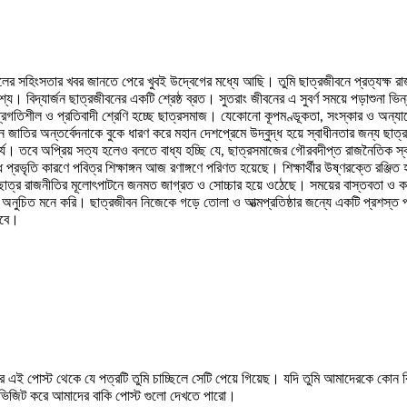
দলের সহিংসতার খবর জানতে পেরে খুবই উদ্বেগের মধ্যে আছি। তুমি ছাত্রজীবনে প্রত্যক্ষ র
বিদ্যার্জন ছাত্রজীবনের একটি শ্রেষ্ঠ ব্রত। সুতরাং জীবনের এ সুবর্ণ সময়ে পড়াশুনা ভিন
্রগতিশীল ও প্রতিবাদী শ্রেণি হচ্ছে ছাত্রসমাজ। যেকোনো কূপমণ্ডূকতা, সংস্কার ও অন্যায়ে
 জাতির অন্তর্বেদনাকে বুকে ধারণ করে মহান দেশপ্রেমে উদ্বুদ্ধ হয়ে স্বাধীনতার জন্য ছাত্
। তবে অপ্রিয় সত্য হলেও বলতে বাধ্য হচ্ছি যে, ছাত্রসমাজের গৌরবদীপ্ত রাজনৈতিক স্বচ্
প্রভৃতি কারণে পবিত্র শিক্ষাঙ্গন আজ রণাঙ্গণে পরিণত হয়েছে। শিক্ষার্থীর উষ্ণরক্তে রঞ্জ
েকে ছাত্র রাজনীতির মূলোৎপাটনে জনমত জাগ্রত ও সোচ্চার হয়ে ওঠেছে। সময়ের বাস্তবতা ও 
ো অনুচিত মনে করি। ছাত্রজীবন নিজেকে গড়ে তোলা ও আত্মপ্রতিষ্ঠার জন্যে একটি প্রশস্ত 
হবে।
র এই পোস্ট থেকে যে পত্রটি তুমি চাচ্ছিলে সেটি পেয়ে গিয়েছ। যদি তুমি আমাদেরকে কোন
 ভিজিট করে আমাদের বাকি পোস্ট গুলো দেখতে পারো।