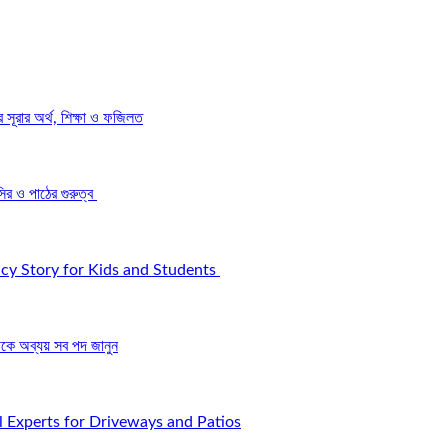
রার অর্থ, শিক্ষা ও ফজিলত
র ও পাঠের গুরুত্ব
icy Story for Kids and Students
ে অব্যয় সব পদ জানুন
l Experts for Driveways and Patios