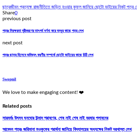
ছাত্রজীবন প্রত্যক্ষ রাজনীতিতে জড়িত হওয়ার কুফল জানিয়ে ছোটো ভাইয়ের নিকট পত্র 
Share
0
previous post
পত্রঃ নিরক্ষরতা দূরীকরণের তাৎপর্য বর্ণনা করে বন্ধুর কাছে পত্র লেখ
next post
পত্রঃ ছাত্র হিসেবে ভবিষ্যৎ করণীয় সম্পর্কে ছোটো ভাইয়ের কাছে চিঠি লেখ
Swopnil
We love to make engaging content! ❤️
Related posts
সারমর্মঃ উৎসব ঘনঘোর উন্মাদ শ্রাবণের, শেষ নাই শেষ নাই বরষার প্লাবনের
আবেদন পত্রঃ জরিমানা মওকুফের প্রার্থনা জানিয়ে বিদ্যালয়ের অধ্যক্ষের নিকট দরখাস্ত লেখ