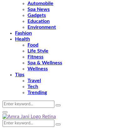
Automobile
Spa News
Gadgets
Education
Environment
Fashion
Health
Food
Life Style
Fitness
Spa & Wellness
Wellness
Tips
Travel
Tech
Trending
Search
Search
for:
Primary
Menu
Search
Search
for: