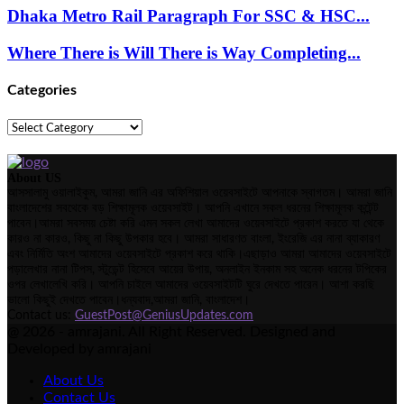
Dhaka Metro Rail Paragraph For SSC & HSC...
Where There is Will There is Way Completing...
Categories
Categories
About US
আসসালামু ওয়ালাইকুম, আমরা জানি এর অফিশিয়াল ওয়েবসাইটে আপনাকে স্বাগতম। আমরা জানি
বাংলাদেশের সবথেকে বড় শিক্ষামূলক ওয়েবসাইট। আপনি এখানে সকল ধরনের শিক্ষামূলক কন্টেন্ট
পাবেন।আমরা সবসময় চেষ্টা করি এমন সকল লেখা আমাদের ওয়েবসাইটে প্রকাশ করতে যা থেকে
কারও না কারও, কিছু না কিছু উপকার হবে। আমরা সাধারণত বাংলা, ইংরেজি এর নানা ব্যাকারণ
এবং নির্মিতি অংশ আমাদের ওয়েবসাইটে প্রকাশ করে থাকি।এছাড়াও আমরা আমাদের ওয়েবসাইটে
পড়ালেখার নানা টিপস, স্টুডেন্ট হিসেবে আয়ের উপায়, অনলাইন ইনকাম সহ অনেক ধরনের টপিকের
ওপর লেখালেখি করি। আপনি চাইলে আমাদের ওয়েবসাইটটি ঘুরে দেখতে পারেন। আশা করছি
ভালো কিছুই দেখতে পাবেন।ধন্যবাদ,আমরা জানি, বাংলাদেশ।
Contact us:
GuestPost@GeniusUpdates.com
@ 2026 - amrajani. All Right Reserved. Designed and
Developed by amrajani
About Us
Contact Us