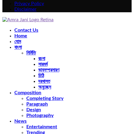
Privacy Policy
Disclaimer
Facebook
Twitter
Instagram
Pinterest
Youtube
Rss
Snapchat
Contact Us
Home
হোম
বাংলা
নির্মিতি
রচনা
সারমর্ম
ভাবসম্প্রসারণ
চিঠি
দরখাস্ত
অনুচ্ছেদ
Composition
Completing Story
Paragraph
Design
Photography
News
Entertainment
Trending