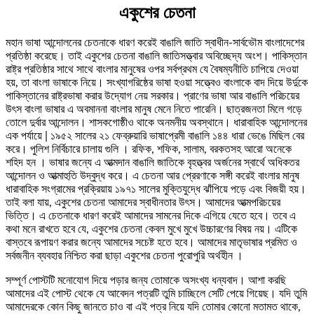
একুশের চেতনা
মহান ভাষা আন্দোলনের চেতনাকে ধারণ করেই বাঙালি জাতি স্বাধীন-সার্বভৌম বাংলাদেশের
প্রতিষ্ঠা করেছে। তাই একুশের চেতনা বাঙালি জাতিসত্ত্বার অবিচ্ছেদ্য অংশ। পাকিস্তান
রাষ্ট্র প্রতিষ্ঠার সাথে সাথে বাংলার মানুষের ওপর সর্বপ্রথম যে বৈষম্যনীতি চাপিয়ে দেওয়া
হয়, তা বাংলা ভাষাকে নিয়ে। সংখ্যাগরিষ্ঠের ভাষা হওয়া সত্ত্বেও বাংলাকে বাদ দিয়ে উর্দুকে
পাকিস্তানের রাষ্ট্রভাষা করার উদ্যোগ নেয় সরকার। প্রাণের ভাষা আর বাঙালি পরিচয়ের
উৎস বাংলা ভাষার এ অবমাননা বাংলার মানুষ মেনে নিতে পারেনি। ছাত্রজনতা মিলে গড়ে
তোলে দুর্বার আন্দোলন। শাসকগোষ্ঠীও থাকে অনমনীয় অবস্থানে। ধারাবাহিক আন্দোলনের
এক পর্যায়ে | ১৯৫২ সালের ২১ ফেব্রুয়ারি ভাষাপ্রেমী বাঙালি ১৪৪ ধারা ভেঙে মিছিল বের
করে। পুলিশ নির্বিচারে চালায় গুলি । রফিক, শফিক, সালাম, বরকতসহ আরো অনেকে
শহিদ হন । ভাষার জন্যে এ আত্মদান বাঙালি জাতিকে বৃহত্ত্বর অর্জনের স্বার্থে অধিকতর
আন্দোলন ও আত্মাহুতি উদ্বুদ্ধ করে। এ চেতনা আর প্রেরণাকে সঙ্গী করেই বাংলার মানুষ
ধারাবাহিক সংগ্রামের প্রক্রিয়ায় ১৯৭১ সালের মুক্তিযুদ্ধে ঝাঁপিয়ে পড়ে এবং বিজয়ী হয়।
তাই বলা যায়, একুশের চেতনা আমাদের স্বাধীনতার উৎস। আমাদের আত্মপরিচয়ের
ভিত্তি। এ চেতনাকে ধারণ করেই আমাদের সামনের দিকে এগিয়ে যেতে হবে। তবে এ
কথা মনে রাখতে হবে যে, একুশের চেতনা কেবল মুখে মুখে উচ্চারণের বিষয় নয়। এটিকে
বাস্তবে রূপায়ণ করার জন্যে আমাদের সচেষ্ট হতে হবে। আমাদের মাতৃভাষার প্রমিত ও
সর্বজনীন ব্যবহার নিশ্চিত করা ছাড়া একুশের চেতনা পুরোপুরি অর্থহীন ।
সম্পূর্ণ পোস্টটি মনোযোগ দিয়ে পড়ার জন্য তোমাকে অসংখ্য ধন্যবাদ। আশা করছি
আমাদের এই পোস্ট থেকে যে আবেদন পত্রটি তুমি চাচ্ছিলে সেটি পেয়ে গিয়েছ। যদি তুমি
আমাদেরকে কোন কিছু জানতে চাও বা এই পত্র নিয়ে যদি তোমার কোনো মতামত থাকে,