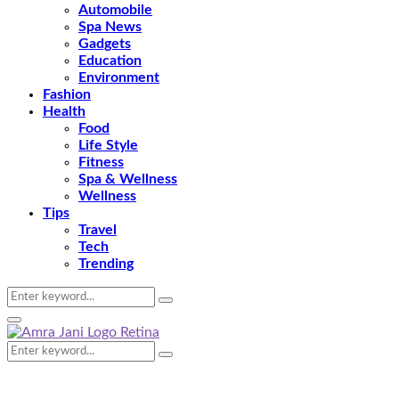
Automobile
Spa News
Gadgets
Education
Environment
Fashion
Health
Food
Life Style
Fitness
Spa & Wellness
Wellness
Tips
Travel
Tech
Trending
Search
Search
for:
Primary
Menu
Search
Search
for: