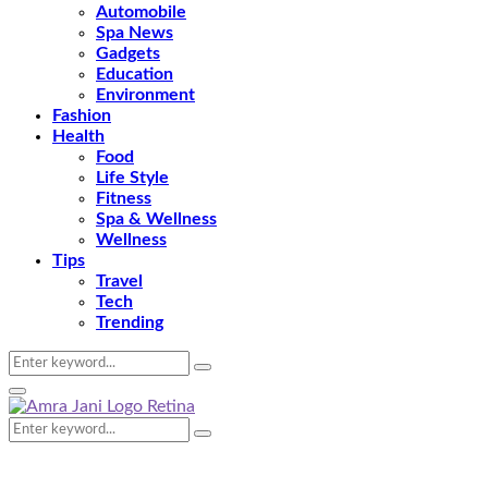
Automobile
Spa News
Gadgets
Education
Environment
Fashion
Health
Food
Life Style
Fitness
Spa & Wellness
Wellness
Tips
Travel
Tech
Trending
Search
Search
for:
Primary
Menu
Search
Search
for: