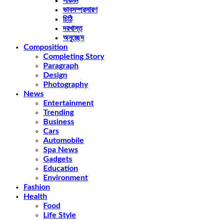
সারমর্ম
ভাবসম্প্রসারণ
চিঠি
দরখাস্ত
অনুচ্ছেদ
Composition
Completing Story
Paragraph
Design
Photography
News
Entertainment
Trending
Business
Cars
Automobile
Spa News
Gadgets
Education
Environment
Fashion
Health
Food
Life Style