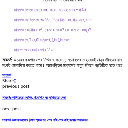
সারমর্মঃ বিপদে মোরে রক্ষা করো, এ নহে মোর প্রার্থনা
সারমর্মঃ আসিতেছে শুভদিন, দিনে দিনে বহু বাড়িয়াছে দেনা
সারমর্মঃ কোথায় স্বর্গ, কোথায় নরক? কে বলে তা বহুদূর?
সারমর্মঃ ছোট ছোট বালুকণা, বিন্দু বিন্দু জল
সারাংশ ও সারমর্ম লেখার নিয়ম
সারমর্ম:
অন্যের করুণার ওপর নির্ভর না করে দৃঢ় মনোবলের সাহায্যেই মানুষ জীবনের নানা
সংকট মোকাবিলা করতে পারে। আত্মশক্তির মাধ্যমেই মানুষ জীবনে প্রতিষ্ঠিত হতে পারে।
সারমর্ম
Share
0
previous post
সারমর্মঃ আসিতেছে শুভদিন, দিনে দিনে বহু বাড়িয়াছে দেনা
next post
সারমর্মঃ উৎসব ঘনঘোর উন্মাদ শ্রাবণের, শেষ নাই শেষ নাই বরষার প্লাবনের