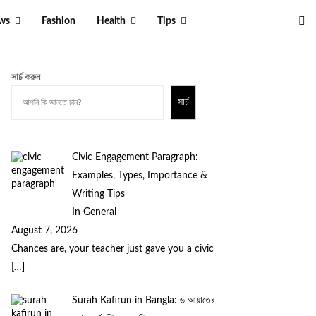
ws
Fashion
Health
Tips
সার্চ করুন
সার্চ
Civic Engagement Paragraph:
Examples, Types, Importance &
Writing Tips
In General
August 7, 2026
Chances are, your teacher just gave you a civic
[…]
Surah Kafirun in Bangla: ৬ আয়াতের