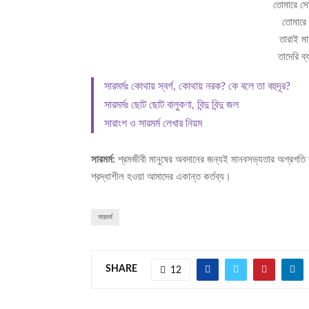
তোমারে সে
তোমারে ব
তারাই মা
তাদেরি ব
সারমর্মঃ কোথায় স্বর্গ, কোথায় নরক? কে বলে তা বহুদূর?
সারমর্মঃ ছোট ছোট বালুকণা, বিন্দু বিন্দু জল
সারাংশ ও সারমর্ম লেখার নিয়ম
সারমর্ম:
শ্রমজীবী মানুষের অবদানের জন্যই মানবসভ্যতার অগ্রগতি 
শ্রদ্ধাশীল হওয়া আমাদের একান্ত কর্তব্য।
সারমর্ম
SHARE
12