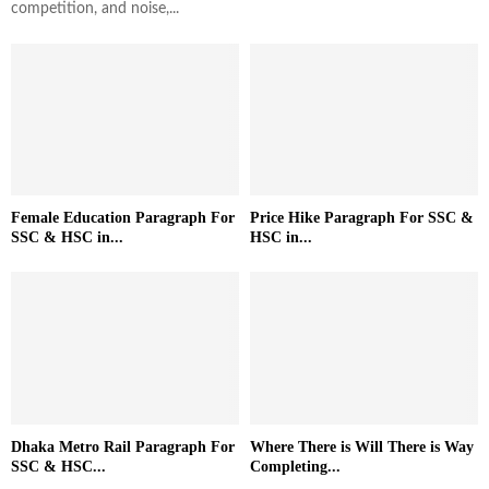
competition, and noise,...
Female Education Paragraph For
Price Hike Paragraph For SSC &
SSC & HSC in...
HSC in...
Dhaka Metro Rail Paragraph For
Where There is Will There is Way
SSC & HSC...
Completing...