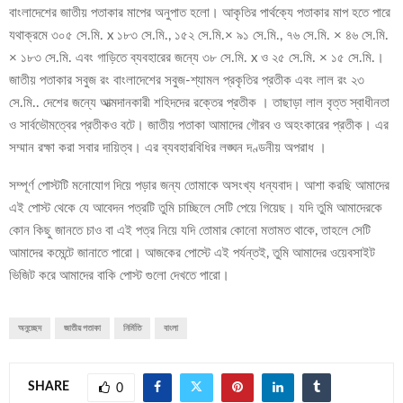
বাংলাদেশের জাতীয় পতাকার মাপের অনুপাত হলো। আকৃতির পার্থক্যে পতাকার মাপ হতে পারে
যথাক্রমে ৩০৫ সে.মি. x ১৮৩ সে.মি., ১৫২ সে.মি.× ৯১ সে.মি., ৭৬ সে.মি. × ৪৬ সে.মি.
× ১৮৩ সে.মি. এবং গাড়িতে ব্যবহারের জন্যে ৩৮ সে.মি. x ও ২৫ সে.মি. × ১৫ সে.মি.।
জাতীয় পতাকার সবুজ রং বাংলাদেশের সবুজ-শ্যামল প্রকৃতির প্রতীক এবং লাল রং ২৩
সে.মি.. দেশের জন্যে আত্মদানকারী শহিদদের রক্তের প্রতীক । তাছাড়া লাল বৃত্ত স্বাধীনতা
ও সার্বভৌমত্বের প্রতীকও বটে। জাতীয় পতাকা আমাদের গৌরব ও অহংকারের প্রতীক। এর
সম্মান রক্ষা করা সবার দায়িত্ব। এর ব্যবহারবিধির লঙ্ঘন দণ্ডনীয় অপরাধ ।
সম্পূর্ণ পোস্টটি মনোযোগ দিয়ে পড়ার জন্য তোমাকে অসংখ্য ধন্যবাদ। আশা করছি আমাদের
এই পোস্ট থেকে যে আবেদন পত্রটি তুমি চাচ্ছিলে সেটি পেয়ে গিয়েছ। যদি তুমি আমাদেরকে
কোন কিছু জানতে চাও বা এই পত্র নিয়ে যদি তোমার কোনো মতামত থাকে, তাহলে সেটি
আমাদের কমেন্টে জানাতে পারো। আজকের পোস্টে এই পর্যন্তই, তুমি আমাদের ওয়েবসাইট
ভিজিট করে আমাদের বাকি পোস্ট গুলো দেখতে পারো।
অনুচ্ছেদ
জাতীয় পতাকা
নির্মিতি
বাংলা
SHARE
0