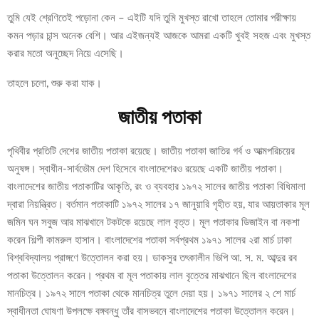
তুমি যেই শ্রেণিতেই পড়োনা কেন – এইটি যদি তুমি মুখস্ত রাখো তাহলে তোমার পরীক্ষায়
কমন পড়ার চান্স অনেক বেশি। আর এইজন্যই আজকে আমরা একটি খুবই সহজ এবং মুখস্ত
করার মতো অনুচ্ছেদ নিয়ে এসেছি।
তাহলে চলো, শুরু করা যাক।
জাতীয় পতাকা
পৃথিবীর প্রতিটি দেশের জাতীয় পতাকা রয়েছে। জাতীয় পতাকা জাতির গর্ব ও আত্মপরিচয়ের
অনুষঙ্গ। স্বাধীন-সার্বভৌম দেশ হিসেবে বাংলাদেশেরও রয়েছে একটি জাতীয় পতাকা।
বাংলাদেশের জাতীয় পতাকাটির আকৃতি, রং ও ব্যবহার ১৯৭২ সালের জাতীয় পতাকা বিধিমালা
দ্বারা নিয়ন্ত্রিত। বর্তমান পতাকাটি ১৯৭২ সালের ১৭ জানুয়ারি গৃহীত হয়, যার আয়তাকার মূল
জমিন ঘন সবুজ আর মাঝখানে টকটকে রয়েছে লাল বৃত্ত। মূল পতাকার ডিজাইন বা নকশা
করেন শিল্পী কামরুল হাসান। বাংলাদেশের পতাকা সর্বপ্রথম ১৯৭১ সালের ২রা মার্চ ঢাকা
বিশ্ববিদ্যালয় প্রাঙ্গণে উত্তোলন করা হয়। ডাকসুর তৎকালীন ভিপি আ. স. ম. আব্দুর রব
পতাকা উত্তোলন করেন। প্রথম বা মূল পতাকায় লাল বৃত্তের মাঝখানে ছিল বাংলাদেশের
মানচিত্র। ১৯৭২ সালে পতাকা থেকে মানচিত্র তুলে দেয়া হয়। ১৯৭১ সালের ২ শে মার্চ
স্বাধীনতা ঘোষণা উপলক্ষে বঙ্গবন্ধু তাঁর বাসভবনে বাংলাদেশের পতাকা উত্তোলন করেন।