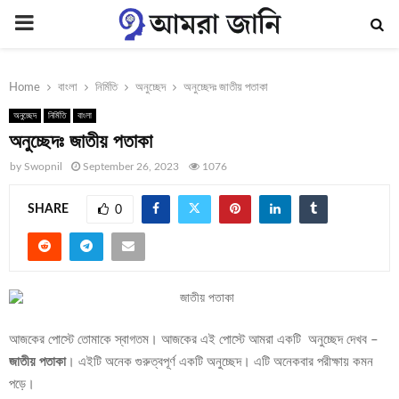
PRIMARY
MENU
Home
বাংলা
নির্মিতি
অনুচ্ছেদ
অনুচ্ছেদঃ জাতীয় পতাকা
অনুচ্ছেদ
নির্মিতি
বাংলা
অনুচ্ছেদঃ জাতীয় পতাকা
by
Swopnil
September 26, 2023
1076
SHARE
0
আজকের পোস্টে তোমাকে স্বাগতম। আজকের এই পোস্টে আমরা একটি অনুচ্ছেদ দেখব –
জাতীয় পতাকা
। এইটি অনেক গুরুত্বপূর্ণ একটি অনুচ্ছেদ। এটি অনেকবার পরীক্ষায় কমন
পড়ে।