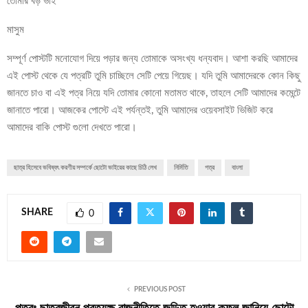
তোমার বড় ভাই
মাসুম
সম্পূর্ণ পোস্টটি মনোযোগ দিয়ে পড়ার জন্য তোমাকে অসংখ্য ধন্যবাদ। আশা করছি আমাদের
এই পোস্ট থেকে যে পত্রটি তুমি চাচ্ছিলে সেটি পেয়ে গিয়েছ। যদি তুমি আমাদেরকে কোন কিছু
জানতে চাও বা এই পত্র নিয়ে যদি তোমার কোনো মতামত থাকে, তাহলে সেটি আমাদের কমেন্টে
জানাতে পারো। আজকের পোস্টে এই পর্যন্তই, তুমি আমাদের ওয়েবসাইট ভিজিট করে
আমাদের বাকি পোস্ট গুলো দেখতে পারো।
ছাত্র হিসেবে ভবিষ্যৎ করণীয় সম্পর্কে ছোটো ভাইয়ের কাছে চিঠি লেখ
নির্মিতি
পত্র
বাংলা
SHARE
0
PREVIOUS POST
পত্রঃ ছাত্রজীবন প্রত্যক্ষ রাজনীতিতে জড়িত হওয়ার কুফল জানিয়ে ছোটো