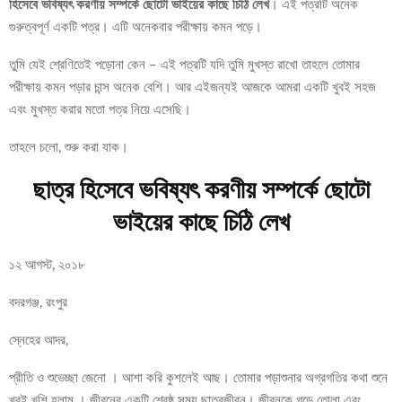
হিসেবে ভবিষ্যৎ করণীয় সম্পর্কে ছোটো ভাইয়ের কাছে চিঠি লেখ
। এই পত্রটি অনেক
গুরুত্বপূর্ণ একটি পত্র। এটি অনেকবার পরীক্ষায় কমন পড়ে।
তুমি যেই শ্রেণিতেই পড়োনা কেন – এই পত্রটি যদি তুমি মুখস্ত রাখো তাহলে তোমার
পরীক্ষায় কমন পড়ার চান্স অনেক বেশি। আর এইজন্যই আজকে আমরা একটি খুবই সহজ
এবং মুখস্ত করার মতো পত্র নিয়ে এসেছি।
তাহলে চলো, শুরু করা যাক।
ছাত্র হিসেবে ভবিষ্যৎ করণীয় সম্পর্কে ছোটো
ভাইয়ের কাছে চিঠি লেখ
১২ আগস্ট, ২০১৮
বদরগঞ্জ, রংপুর
স্নেহের আদর,
প্রীতি ও শুভেচ্ছা জেনো । আশা করি কুশলেই আছ। তোমার পড়াশুনার অগ্রগতির কথা শুনে
খুবই খুশি হলাম । জীবনের একটি শ্রেষ্ঠ সময় ছাত্রজীবন। জীবনকে গড়ে তোলা এবং