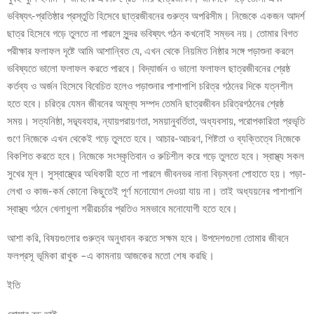
ভবিষ্যৎ-প্রতিষ্ঠার প্রস্তুতি হিসেবে ছাত্রজীবনের গুরুত্ব অপরিসীম। নিজেকে একজন আদর্শ
ছাত্র হিসেবে গড়ে তুলতে না পারলে সুন্দর ভবিষ্যৎ গঠন কখনোই সম্ভব নয়। তোমার বিগত
পরীক্ষার ফলাফল দৃষ্টে আমি আশান্বিত যে, এখন থেকে নিয়মিত নিষ্ঠার সঙ্গে পড়াশুনা করলে
ভবিষ্যতে ভালো ফলাফল করতে পারবে। বিদ্যার্জন ও ভালো ফলাফল ছাত্রজীবনের শ্রেষ্ঠ
কর্তব্য ও অর্জন হিসেবে বিবেচিত হলেও পড়াশুনার পাশাপাশি চরিত্র গঠনের দিকে যত্নশীল
হতে হবে। চরিত্র যেমন জীবনের অমূল্য সম্পদ তেমনি ছাত্রজীবন চরিত্রগঠনের শ্রেষ্ঠ
সময়। সত্যনিষ্ঠা, সদ্ব্যবহার, ন্যায়পরায়ণতা, সময়ানুবর্তিতা, অধ্যবসায়, পরোপকারিতা প্রভৃতি
গুণে নিজেকে এখন থেকেই গড়ে তুলতে হবে। আচার-আচরণ, শিষ্টতা ও ব্যক্তিত্বে নিজেকে
বিকশিত করতে হবে। নিজেকে সংস্কৃতিবান ও রুচিশীল করে গড়ে তুলতে হবে। স্বাস্থ্য সকল
সুখের মূল। সুস্বাস্থ্যের অধিকারী হতে না পারলে জীবনভর নানা বিড়ম্বনা পোহাতে হয়। পড়া-
লেখা ও কাজ-কর্ম কোনো কিছুতেই পূর্ণ মনোযোগ দেওয়া যায় না। তাই অধ্যয়নের পাশাপাশি
স্বাস্থ্য গঠনে খেলাধুলা শরীরচর্চার প্রতিও সমভাবে মনোযোগী হতে হবে।
আশা করি, বিষয়গুলোর গুরুত্ব অনুধাবন করতে সক্ষম হবে। উপদেশগুলো তোমার জীবনে
ফলপ্রসূ ভূমিকা রাখুক –এ কামনায় আজকের মতো শেষ করছি।
ইতি