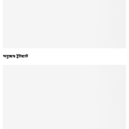
অনুচ্ছেদঃ ইন্টারনেট