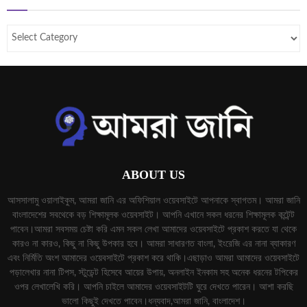
ABOUT US
আসসালামু ওয়ালাইকুম, আমরা জানি এর অফিশিয়াল ওয়েবসাইটে আপনাকে স্বাগতম। আমরা জানি
বাংলাদেশের সবথেকে বড় শিক্ষামূলক ওয়েবসাইট। আপনি এখানে সকল ধরনের শিক্ষামূলক কন্টেন্ট
পাবেন।আমরা সবসময় চেষ্টা করি এমন সকল লেখা আমাদের ওয়েবসাইটে প্রকাশ করতে যা থেকে
কারও না কারও, কিছু না কিছু উপকার হবে। আমরা সাধারণত বাংলা, ইংরেজি এর নানা ব্যাকারণ
এবং নির্মিতি অংশ আমাদের ওয়েবসাইটে প্রকাশ করে থাকি।এছাড়াও আমরা আমাদের ওয়েবসাইটে
পড়ালেখার নানা টিপস, স্টুডেন্ট হিসেবে আয়ের উপায়, অনলাইন ইনকাম সহ অনেক ধরনের টপিকের
ওপর লেখালেখি করি। আপনি চাইলে আমাদের ওয়েবসাইটটি ঘুরে দেখতে পারেন। আশা করছি
ভালো কিছুই দেখতে পাবেন।ধন্যবাদ,আমরা জানি, বাংলাদেশ।