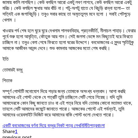
জামায় কালি লাগছিল। কেউ বলছিল আরো একটু লবণ লাগবে, কেউ বলছিল আরো একটু
মরিচ। কেউ বলছিল ক্ষুধায় আর বাঁচি না। পটু-অপটু হাতে যে খিচুড়ি রান্না হলো— তা
সত্যিই এক জগাখিচুড়ি। তবুও সবার কাছে তা অমৃততুল্য মনে হলো । সবাই পেটপুড়ে
খেলাম ।
খাওয়ার পর্ব শেষ হলে ঘুরে ঘুরে দেখলাম শালবনবিহার, প্রত্নকীর্তি, নীলাচল পাহাড়। ফেরার
পূর্বে শুরু হলো আবৃত্তি, কৌতুক আর গান। সেই জলসা ভেঙ্গে মন কিছুতেই ঘরে ফিরতে
চাচ্ছিল না। তবুও বেলা শেষে ফিরতে হলো ঘরের উদ্দেশে। বনভোজনের এ সুন্দর স্মৃতিটুকু
আমাকে আজীবন আনন্দ দেবে। শুভ কামনায় আজকের মতো শেষ করছি।
ইতি
তোমারই বন্ধু
শিতাক
সম্পূর্ণ পোস্টটি মনোযোগ দিয়ে পড়ার জন্য তোমাকে অসংখ্য ধন্যবাদ। আশা করছি
আমাদের এই পোস্ট থেকে যে পত্রটি তুমি চাচ্ছিলে সেটি পেয়ে গিয়েছ। যদি তুমি
আমাদেরকে কোন কিছু জানতে চাও বা এই পত্র নিয়ে যদি তোমার কোনো মতামত থাকে,
তাহলে সেটি আমাদের কমেন্টে জানাতে পারো। আজকের পোস্টে এই পর্যন্তই, তুমি
আমাদের ওয়েবসাইট ভিজিট করে আমাদের বাকি পোস্ট গুলো দেখতে পারো।
একটি বনভোজনের বর্ণনা দিয়ে বন্ধুর নিকট পত্র লেখ
নির্মিতি
পত্র
বাংলা
Share
1
previous post