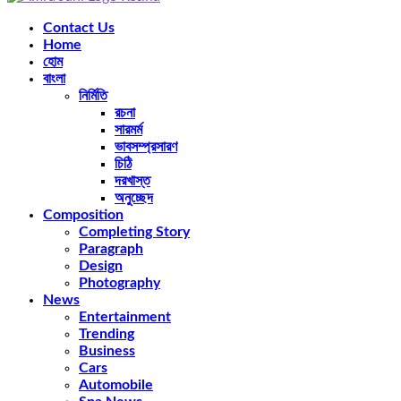
Facebook
Twitter
Instagram
Pinterest
Youtube
Rss
Snapchat
Contact Us
Home
হোম
বাংলা
নির্মিতি
রচনা
সারমর্ম
ভাবসম্প্রসারণ
চিঠি
দরখাস্ত
অনুচ্ছেদ
Composition
Completing Story
Paragraph
Design
Photography
News
Entertainment
Trending
Business
Cars
Automobile