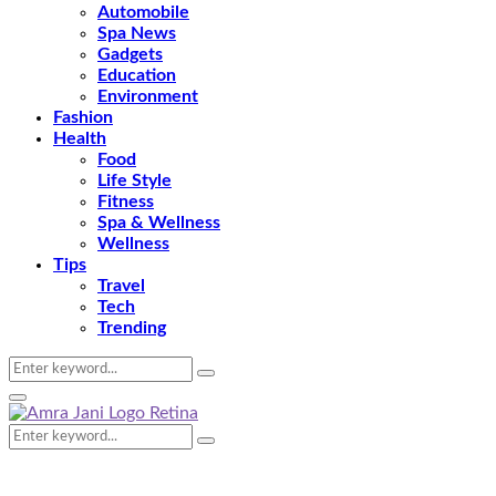
Automobile
Spa News
Gadgets
Education
Environment
Fashion
Health
Food
Life Style
Fitness
Spa & Wellness
Wellness
Tips
Travel
Tech
Trending
Search
Search
for:
Primary
Menu
Search
Search
for: