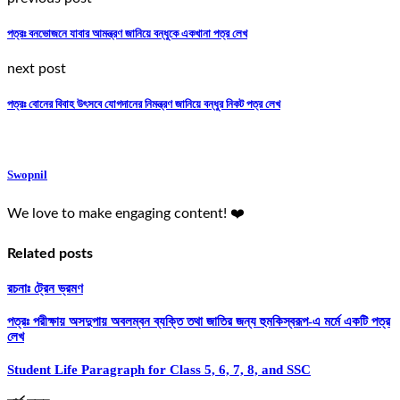
পত্রঃ বনভোজনে যাবার আমন্ত্রণ জানিয়ে বন্ধুকে একখানা পত্র লেখ
next post
পত্রঃ বোনের বিবাহ উৎসবে যোগদানের নিমন্ত্রণ জানিয়ে বন্ধুর নিকট পত্র লেখ
Swopnil
We love to make engaging content! ❤️
Related posts
রচনাঃ ট্রেন ভ্রমণ
পত্রঃ পরীক্ষায় অসদুপায় অবলম্বন ব্যক্তি তথা জাতির জন্য হুমকিস্বরূপ-এ মর্মে একটি পত্র
লেখ
Student Life Paragraph for Class 5, 6, 7, 8, and SSC