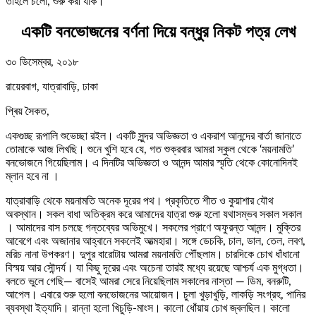
তাহলে চলো, শুরু করা যাক।
একটি বনভোজনের বর্ণনা দিয়ে বন্ধুর নিকট পত্র লেখ
৩০ ডিসেম্বর, ২০১৮
রায়েরবাগ, যাত্রাবাড়ি, ঢাকা
প্ৰিয় সৈকত,
একগুচ্ছ রূপালি শুভেচ্ছা রইল। একটি সুন্দর অভিজ্ঞতা ও একরাশ আনন্দের বার্তা জানাতে
তোমাকে আজ লিখছি। শুনে খুশি হবে যে, গত শুক্রবার আমরা স্কুল থেকে ‘ময়নামতি’
বনভোজনে গিয়েছিলাম। এ দিনটির অভিজ্ঞতা ও আনন্দ আমার স্মৃতি থেকে কোনোদিনই
ম্লান হবে না ।
যাত্রাবাড়ি থেকে ময়নামতি অনেক দূরের পথ। প্রকৃতিতে শীত ও কুয়াশার যৌথ
অবস্থান। সকল বাধা অতিক্রম করে আমাদের যাত্রা শুরু হলো যথাসম্ভব সকাল সকাল
। আমাদের বাস চলছে গন্তব্যের অভিমুখে। সকলের প্রাণে অফুরন্ত আনন্দ। মুক্তির
আবেগে এবং অজানার আহ্বানে সকলেই আত্মহারা। সঙ্গে ডেচকি, চাল, ডাল, তেল, লবণ,
মরিচ নানা উপকরণ। দুপুর বারোটায় আমরা ময়নামতি পৌঁছলাম। চারদিকে চোখ ধাঁধানো
বিস্ময় আর সৌন্দর্য। যা কিছু দূরের এবং অচেনা তারই মধ্যে রয়েছে আশ্চর্য এক মুগ্ধতা।
বলতে ভুলে গেছি— বাসেই আমরা সেরে নিয়েছিলাম সকালের নাস্তা — ডিম, বনরুটি,
আপেল। এবারে শুরু হলো বনভোজনের আয়োজন। চুলা খুড়াখুড়ি, লাকড়ি সংগ্রহ, পানির
ব্যবস্থা ইত্যাদি। রান্না হলো খিচুড়ি-মাংস। কালো ধোঁয়ায় চোখ জ্বলছিল। কালো