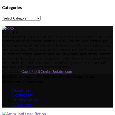
Categories
Categories
About US
আসসালামু ওয়ালাইকুম, আমরা জানি এর অফিশিয়াল ওয়েবসাইটে আপনাকে স্বাগতম। আমরা জানি
বাংলাদেশের সবথেকে বড় শিক্ষামূলক ওয়েবসাইট। আপনি এখানে সকল ধরনের শিক্ষামূলক কন্টেন্ট
পাবেন।আমরা সবসময় চেষ্টা করি এমন সকল লেখা আমাদের ওয়েবসাইটে প্রকাশ করতে যা থেকে
কারও না কারও, কিছু না কিছু উপকার হবে। আমরা সাধারণত বাংলা, ইংরেজি এর নানা ব্যাকারণ
এবং নির্মিতি অংশ আমাদের ওয়েবসাইটে প্রকাশ করে থাকি।এছাড়াও আমরা আমাদের ওয়েবসাইটে
পড়ালেখার নানা টিপস, স্টুডেন্ট হিসেবে আয়ের উপায়, অনলাইন ইনকাম সহ অনেক ধরনের টপিকের
ওপর লেখালেখি করি। আপনি চাইলে আমাদের ওয়েবসাইটটি ঘুরে দেখতে পারেন। আশা করছি
ভালো কিছুই দেখতে পাবেন।ধন্যবাদ,আমরা জানি, বাংলাদেশ।
Contact us:
GuestPost@GeniusUpdates.com
@ 2026 - amrajani. All Right Reserved. Designed and
Developed by amrajani
About Us
Contact Us
Privacy Policy
Disclaimer