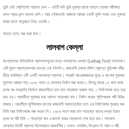
তুমি যেই শ্রেণিতেই পড়োনা কেন – এইটি যদি তুমি মুখস্ত রাখো তাহলে তোমার পরীক্ষায়
কমন পড়ার চান্স অনেক বেশি। আর এইজন্যই আজকে আমরা একটি খুবই সহজ এবং মুখস্ত
করার মতো অনুচ্ছেদ নিয়ে এসেছি।
তাহলে চলো, শুরু করা যাক।
লালবাগ কেল্লা
বাংলাদেশের ঐতিহাসিক স্থাপনাসমূহের মধ্যে লালবাগের কেল্লা (Lalbag Fort) অন্যতম।
এটি মুঘল স্থাপত্যকলার অনন্য এক নিদর্শন। রাজধানী ঢাকার দক্ষিণ প্রান্তে বুড়িগঙ্গা নদীর
তীরে অবস্থিত এটি একটি অসমাপ্ত স্থাপনা। সম্রাট আওরঙ্গজেবের পুত্র ও বাংলার সুবাদার
মুহাম্মদ আজম শাহ্ ১৬৭৮ সালে এ কেল্লার নির্মাণ শুরু করেন। কিন্তু মাত্র ১৫ মাস কাজ
চলার পর সম্রাটের নির্দেশে রাজধানীতে চলে যান শাহজাদা আজম শাহ্ । নির্মাণকাজ বন্ধ হয়ে
যায় এর। পরবর্তীতে সুবাদার হয়ে আসেন শায়েস্তা খান। নির্মাণ করেন স্মৃতিস্মারক পরী বিবির
মাজার। পরবর্তীতে মুর্শিদাবাদে বাংলার রাজধানী স্থানান্তরিত হলে এর নির্মাণকাজ পুনরায় শুরু
তিনি আর নির্মাণকাজ শুরু করেন নি। ১৬৮৪ সালে মারা যান শায়েস্তা খানের কন্যা ইরান
দুখত বা পরী বিবি । শায়েস্তা খান এখানেই করার সম্ভাবনা শেষ হয়ে যায়। লালবাগ
কেল্লায় তিনটি স্থাপনা বিশেষভাবে আকর্ষণীয়। যেমন- মসজিদ, দিওয়ান-ই-আম ও পরী