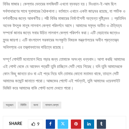
বিবির মাজার। কেল্লার ভেতরের মসজিদটি এখনো ব্যবহৃত হয়। দিওয়ান-ই-আম ছিল
সর্বসাধারণের সাথে সুবাদারের বৈঠকখানা। বর্তমানে এখানে একটা জাদুঘর রয়েছে, যা পর্যটক ও
দর্শনার্থীদের জন্যে আকর্ষণীয়। পরী বিবির মাজারের নির্মাণশৈলী অত্যন্ত দৃষ্টিনন্দন । প্রতিদিন
অনেক উৎসুক মানুষ লালবাগ কেল্লা পরিদর্শনে আসে। আমাদের সমৃদ্ধ অতীত ও ঐত্যিহ্য
সম্পর্কে জানার জন্যে সবার উচিত লালবাগ কেল্লা পরিদর্শন করা। এটি বেড়ানোর জন্যেও
সুন্দর জায়গা। এটি বাংলাদেশ সরকারের সংস্কৃতি বিষয়ক মন্ত্রণালয়ের অধীন প্রত্নতত্ত্ব
অধিদপ্তর এর তত্ত্বাবধানের দায়িত্বে রয়েছে।
সম্পূর্ণ পোস্টটি মনোযোগ দিয়ে পড়ার জন্য তোমাকে অসংখ্য ধন্যবাদ। আশা করছি আমাদের
এই পোস্ট থেকে যে আবেদন পত্রটি তুমি চাচ্ছিলে সেটি পেয়ে গিয়েছ। যদি তুমি আমাদেরকে
কোন কিছু জানতে চাও বা এই পত্র নিয়ে যদি তোমার কোনো মতামত থাকে, তাহলে সেটি
আমাদের কমেন্টে জানাতে পারো। আজকের পোস্টে এই পর্যন্তই, তুমি আমাদের ওয়েবসাইট
ভিজিট করে আমাদের বাকি পোস্ট গুলো দেখতে পারো।
অনুচ্ছেদ
নির্মিতি
বাংলা
লালবাগ কেল্লা
SHARE
9