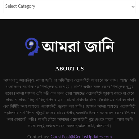
ABOUT US
আসসালামু ওয়ালাইকুম, আমরা জানি এর অফিশিয়াল ওয়েবসাইটে আপনাকে স্বাগতম। আমরা জানি
বাংলাদেশের সবথেকে বড় শিক্ষামূলক ওয়েবসাইট। আপনি এখানে সকল ধরনের শিক্ষামূলক কন্টেন্ট
পাবেন।আমরা সবসময় চেষ্টা করি এমন সকল লেখা আমাদের ওয়েবসাইটে প্রকাশ করতে যা থেকে
কারও না কারও, কিছু না কিছু উপকার হবে। আমরা সাধারণত বাংলা, ইংরেজি এর নানা ব্যাকারণ
এবং নির্মিতি অংশ আমাদের ওয়েবসাইটে প্রকাশ করে থাকি।এছাড়াও আমরা আমাদের ওয়েবসাইটে
পড়ালেখার নানা টিপস, স্টুডেন্ট হিসেবে আয়ের উপায়, অনলাইন ইনকাম সহ অনেক ধরনের টপিকের
ওপর লেখালেখি করি। আপনি চাইলে আমাদের ওয়েবসাইটটি ঘুরে দেখতে পারেন। আশা করছি
ভালো কিছুই দেখতে পাবেন।ধন্যবাদ,আমরা জানি, বাংলাদেশ।
Contact us:
GuestPost@GeniusUpdates.com