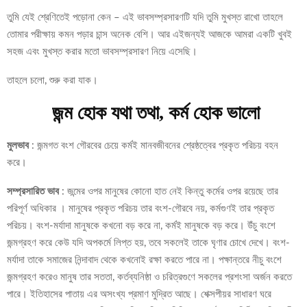
তুমি যেই শ্রেণিতেই পড়োনা কেন – এই ভাবসম্প্রসারণটি যদি তুমি মুখস্ত রাখো তাহলে
তোমার পরীক্ষায় কমন পড়ার চান্স অনেক বেশি। আর এইজন্যই আজকে আমরা একটি খুবই
সহজ এবং মুখস্ত করার মতো ভাবসম্প্রসারণ নিয়ে এসেছি।
তাহলে চলো, শুরু করা যাক।
জন্ম হোক যথা তথা, কর্ম হোক ভালো
মুলভাব
: জন্মগত বংশ গৌরবের চেয়ে কর্মই মানবজীবনের শ্রেষ্ঠত্বের প্রকৃত পরিচয় বহন
করে।
সম্প্রসারিত ভাব
: জন্মের ওপর মানুষের কোনো হাত নেই কিন্তু কর্মের ওপর রয়েছে তার
পরিপূর্ণ অধিকার । মানুষের প্রকৃত পরিচয় তার বংশ-গৌরবে নয়, কর্মগুণই তার প্রকৃত
পরিচয়। বংশ-মর্যাদা মানুষকে কখনো বড় করে না, কর্মই মানুষকে বড় করে। উঁচু বংশে
জন্মগ্রহণ করে কেউ যদি অপকর্মে লিপ্ত হয়, তবে সকলেই তাকে ঘৃণার চোখে দেখে। বংশ-
মর্যাদা তাকে সমাজের নিন্দাবাদ থেকে কখনোই রক্ষা করতে পারে না। পক্ষান্তরে নীচু বংশে
জন্মগ্রহণ করেও মানুষ তার সততা, কর্তব্যনিষ্ঠা ও চরিত্রগুণে সকলের প্রশংসা অর্জন করতে
পারে। ইতিহাসের পাতায় এর অসংখ্য প্রমাণ মুদ্রিত আছে। শেক্সপীয়র সাধারণ ঘরে