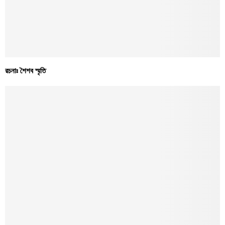
রচনাঃ শৈশব স্মৃতি