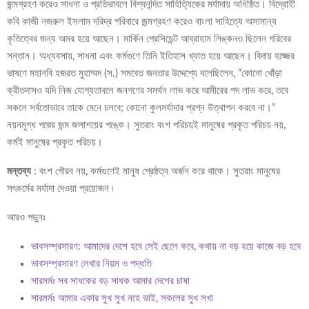
জন্মগ্রহণ করেও সাধনা ও প্রতিভাবলে বিশ্বনন্দিত সাহিত্যিকের মর্যাদায় অধিষ্ঠিত। বিদ্রোহী
কবি কাজী নজরুল ইসলাম দরিদ্র পরিবারে জন্মগ্রহণ করেও বাংলা সাহিত্যে অসামান্য
কৃতিত্বের জন্য অমর হয়ে আছেন। মার্কিন প্রেসিডেন্ট আব্রাহাম লিঙ্কনও ছিলেন গরিবের
সন্তান। অধ্যবসায়, সাধনা এবং কর্মগুণে তিনি ইতিহাস খ্যাত হয়ে আছেন। বিদায় হজ্জের
ভাষণে মহানবি হজরত মুহাম্মদ (স.) সমবেত জনতার উদ্দেশ্যে বলেছিলেন, “কোনো খোঁড়া
ক্রীতদাসও যদি নিজ যোগ্যতাবলে জনগণের সমর্থন লাভ করে আমীরের পদ লাভ করে, তবে
সকলে সর্বতোভাবে তাকে মেনে চলবে; কোনো কুলমর্যাদার প্রশ্ন উত্থাপন করবে না।”
নয়নমুগ্ধ পদ্মের জন্ম জলাশয়ের পঙ্কে। সুতরাং বংশ পরিচয়ই মানুষের প্রকৃত পরিচয় নয়,
কর্মই মানুষের প্রকৃত পরিচয়।
মন্তব্য
: বংশ গৌরব নয়, কর্মগুণেই মানুষ শ্রেষ্ঠত্ব অর্জন করে থাকে। সুতরাং মানুষের
সৎকর্মের মর্যাদা দেওয়া প্রয়োজন ৷
আরও পড়ুনঃ
ভাবসম্প্রসারণ: আমাদের দেশে হবে সেই ছেলে কবে, কথায় না বড় হয়ে কাজে বড় হবে
ভাবসম্প্রসারণ লেখার নিয়ম ও পদ্ধতি
সারমর্মঃ সব সাধকের বড় সাধক আমার দেশের চাষা
সারমর্মঃ আমার একার সুখ সুখ নহে ভাই, সকলের সুখ সখা