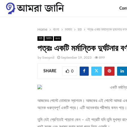
Con
Home
বাংলা
নির্মিতি
চিঠি
পত্রঃ একটি মর্মান্তিক দুর্ঘটনার বর্
চিঠি
নির্মিতি
বাংলা
পত্রঃ একটি মর্মান্তিক দুর্ঘটনার ব
by
Swopnil
September 19, 2023
899
SHARE
0
আজকের পোস্টে তোমাকে স্বাগতম। আজকের এই পোস্টে আমরা এক
অনেক গুরুত্বপূর্ণ একটি পত্র। এটি অনেকবার পরীক্ষায় কমন পড়ে।
তুমি যেই শ্রেণিতেই পড়োনা কেন – এই পত্রটি যদি তুমি মুখস্ত
খুবই সহজ এবং মুখস্ত করার মতো পত্র নিয়ে এসেছি।