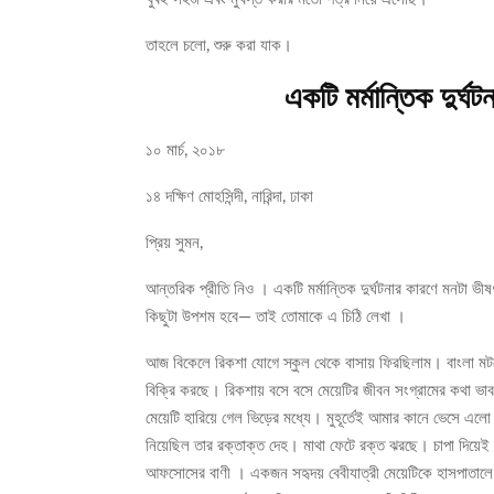
তাহলে চলো, শুরু করা যাক।
একটি মর্মান্তিক দুর্ঘট
১০ মার্চ, ২০১৮
১৪ দক্ষিণ মোহসিন্দী, নারিন্দা, ঢাকা
প্রিয় সুমন,
আন্তরিক প্রীতি নিও । একটি মর্মান্তিক দুর্ঘটনার কারণে মনটা ভী
কিছুটা উপশম হবে— তাই তোমাকে এ চিঠি লেখা ।
আজ বিকেলে রিকশা যোগে স্কুল থেকে বাসায় ফিরছিলাম। বাংলা মটর
বিক্রি করছে। রিকশায় বসে বসে মেয়েটির জীবন সংগ্রামের কথা ভাব
মেয়েটি হারিয়ে গেল ভিড়ের মধ্যে। মুহূর্তেই আমার কানে ভেসে এল
নিয়েছিল তার রক্তাক্ত দেহ। মাথা ফেটে রক্ত ঝরছে। চাপা দিয়েই
আফসোসের বাণী । একজন সহৃদয় বেবীযাত্রী মেয়েটিকে হাসপাতালে ন