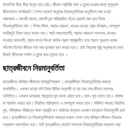
মানবশিশু ধীরে ধীরে মানুষ হয়ে ওঠে। জীবনে প্রতিষ্ঠা লাভ ও সুন্দর হওয়ার জন্য সুশৃঙ্খল
জীবনযাপন অপরিহার্য। শৈশব থেকেই মানুষের নিয়মানুবর্তিতার অনুশীলন শুরু হওয়া
আবশ্যক। কোনটি ভালো, কোনটি মন্দ পারিবারিক গণ্ডি থেকেই শুরু হবে শিশুর
নিয়মানুবর্তিতার পাঠ । শিক্ষা-দীক্ষা, আচার-আচরণ, খাওয়া-দাওয়া, শ্রম-বিশ্রাম, খেলাধুলা
সবকিছুই নিয়ম মেনে করতে হবে। পাঠে অমনোযোগী, আচার-আচরণে অসংযত, খাওয়া-
দাওয়ায় অসংযমী, শ্রমে কাতর কিংবা অধিক শ্রমে স্বাস্থ্যহীন হয়ে পড়লে শৃঙ্খলা ভঙ্গের
পরিণাম হিসেবে জীবনে পদে পদে দুঃখকে বরণ করতে হবে। তাই নিয়মের সুষ্ঠু অনুসরণের মধ্য
দিয়েই জীবনকে সার্থক ও সুন্দর করে তুলতে হবে ।
ছাত্রজীবনে নিয়মানুবর্তিতা
ছাত্রজীবন ভবিষ্যৎ জীবনের প্রস্তুতিস্বরূপ । ছাত্রজীবনে নিয়মানুবর্তিতার গুরুত্ব
অপরিসীম। একজন ছাত্র যদি নিয়ম রীতির অনুসারী না হয় তবে তার জীবনে সাফল্য
অনিশ্চিত। একজন ছাত্রকে প্রত্যুষে ঘুম থেকে ওঠতে হবে। হাত- মুখ ধোতে হবে। নামাজ
বা প্রার্থনা করতে হবে। নিয়মিত পাঠাভ্যাস ও খেলাধুলা করতে হবে। পরিমিত আহার, নিয়মিত
ঘুম, পরিষ্কার-পরিচ্ছন্ন থাকা প্রভৃতি গুণ অর্জনের মাধ্যমে একজন ছাত্রকে নিয়মানুবর্তী হতে
হবে। ছাত্রজীবনে যে নিয়মানুবর্তিতাকে আয়ত্ত করতে শেখল তার ভবিষ্যৎ জীবনও নিয়মের
অভ্যাসে আলোকিত হবে। তাই ছাত্রজীবন থেকেই সকলকে নিয়মানুবর্তিতার অভ্যাস গড়ে