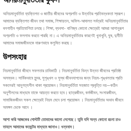
অনিয়মানুবর্তিতা ব্যক্তিগত ও জাতীয় জীবনের অগ্রগতি ও উন্নতির প্রতিবন্ধকতা স্বরূপ।
আমাদের ব্যক্তিগত জীবন তথা সমাজ, শিক্ষায়তন, অফিস-আদালত সর্বত্রই অনিয়মানুবর্তিতার
বলগাহীন প্রতিযোগিতা চলছে। শিক্ষা, ব্যবসা- বাণিজ্য কোনো ক্ষেত্রেই আমরা আশানুরূপ
অগ্রগতি ও ফললাভ করতে পারছি না। এ অনিয়মানুবর্তিতার কারণেই খুনাখুনি, ঘুষ, দুর্নীতি
আমাদের সমাজজীবনকে দারুণভাবে কলুষিত করছে।
উপসংহার
নিয়মানুবর্তিতা জীবনে সফলতার চাবিকাঠি । নিয়মানুবর্তিতা ভিন্ন উন্নত জীবনের প্রতিষ্ঠা
অসম্ভব। সার্বিকভাবে সুন্দর, সুশৃঙ্খল ও সুস্থ জীবনযাপনের জন্য নিয়ম-শৃঙ্খলতার প্রতি
সকলেরই আনুগত্যশীল থাকা প্রয়োজন। নিয়মানুবর্তিতা সহজাত প্রবৃত্তি নয়—কঠিন
অনুশীলনের মাধ্যমে তাকে আয়ত্ত করতে হবে। ছাত্রজীবন, কর্মজীবন, সংসারজীবন,
সামাজিকজীবন সকল ক্ষেত্রেই নিয়ম মেনে চলা প্রয়োজন । নিয়মানুবর্তিতার অভাব জীবনে
অমঙ্গল ডেকে আনে ।
আশা করি আজকের পোস্টটি তোমাদের ভালো লেগেছে। তুমি যদি অন্য কোনো রচনা চাও
তাহলে আমাদের কমেন্টের মাধ্যমে জানাও। ধন্যবাদ।