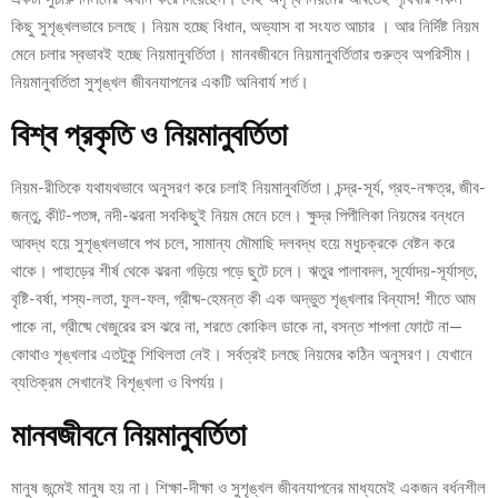
কিছু সুশৃঙ্খলভাবে চলছে। নিয়ম হচ্ছে বিধান, অভ্যাস বা সংযত আচার । আর নির্দিষ্ট নিয়ম
মেনে চলার স্বভাবই হচ্ছে নিয়মানুবর্তিতা। মানবজীবনে নিয়মানুবর্তিতার গুরুত্ব অপরিসীম।
নিয়মানুবর্তিতা সুশৃঙ্খল জীবনযাপনের একটি অনিবার্য শর্ত।
বিশ্ব প্রকৃতি ও নিয়মানুবর্তিতা
নিয়ম-রীতিকে যথাযথভাবে অনুসরণ করে চলাই নিয়মানুবর্তিতা। চন্দ্র-সূর্য, গ্রহ-নক্ষত্র, জীব-
জন্তু, কীট-পতঙ্গ, নদী-ঝরনা সবকিছুই নিয়ম মেনে চলে। ক্ষুদ্র পিপীলিকা নিয়মের বন্ধনে
আবদ্ধ হয়ে সুশৃঙ্খলভাবে পথ চলে, সামান্য মৌমাছি দলবদ্ধ হয়ে মধুচক্রকে বেষ্টন করে
থাকে। পাহাড়ের শীর্ষ থেকে ঝরনা গড়িয়ে পড়ে ছুটে চলে। ঋতুর পালাবদল, সূর্যোদয়-সূর্যাস্ত,
বৃষ্টি-বর্ষা, শস্য-লতা, ফুল-ফল, গ্রীষ্ম-হেমন্ত কী এক অদ্ভুত শৃঙ্খলার বিন্যাস! শীতে আম
পাকে না, গ্রীষ্মে খেজুরের রস ঝরে না, শরতে কোকিল ডাকে না, বসন্ত শাপলা ফোটে না—
কোথাও শৃঙ্খলার এতটুকু শিথিলতা নেই। সর্বত্রই চলছে নিয়মের কঠিন অনুসরণ। যেখানে
ব্যতিক্রম সেখানেই বিশৃঙ্খলা ও বিপর্যয়।
মানবজীবনে নিয়মানুবর্তিতা
মানুষ জন্মেই মানুষ হয় না। শিক্ষা-দীক্ষা ও সুশৃঙ্খল জীবনযাপনের মাধ্যমেই একজন বর্ধনশীল