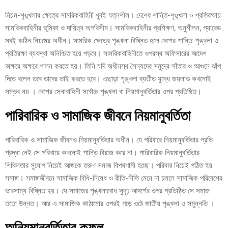
নিয়ম-শৃঙ্খলার ক্ষেত্রে সামরিকবাহিনী খুবই যত্নশীল। দেশের শান্তি-শৃঙ্খলা ও প্রতিরক্ষায়
সামরিকবাহিনীর ভূমিকা ও দায়িত্ব অপরিসীম। সামরিকবাহিনীর প্রশিক্ষণ, অনুশীলন, প্যারেড
সবই কঠিন নিয়মের অধীন। সামরিক ক্ষেত্রে শৃঙ্খলা বিঘ্নিত হলে দেশের শান্তি-শৃঙ্খলা ও
প্রতিরক্ষা ব্যবস্থা অনিশ্চিত হয়ে পড়বে। সামরিকবাহিনীতে ওপরস্থ অফিসারের আদেশ
অক্ষরে অক্ষরে পালন করতে হয়। তিনি যদি অধীনস্থ সৈন্যদের সমুদ্রে সাঁতার ও আগুনে ঝাঁপ
দিতে বলেন তবে তাদের তাই করতে হবে। এছাড়া শৃঙ্খলা ব্যতীত যুদ্ধে জয়লাভ কখনোই
সম্ভব নয় । দেশের সেনাবাহিনী সর্বোচ্চ শৃঙ্খলা বা নিয়মানুবর্তিতার ওপর প্রতিষ্ঠিত।
পারিবারিক ও সামাজিক জীবনে নিয়মানুবর্তিতা
পারিবারিক ও সামাজিক জীবনও নিয়মানুবর্তিতার অধীন। যে পরিবারে নিয়মানুবর্তিতার প্রতি
শ্রদ্ধা নেই সে পরিবারে কখনোই শান্তি বিরাজ করে না। পারিবারিক নিয়মানুবর্তিতার
শিথিলতার সুযোগ নিয়েই আজকে তরুণ সমাজ বিপথগামী হচ্ছে। পরিবার নিয়েই গঠিত হয়
সমাজ। সমাজজীবনে সামাজিক বিধি-নিষেধ ও রীতি-নীতি মেনে না চললে সামাজিক পরিবেশের
ভারসাম্য বিঘ্নিত হয়। যে সমাজের শৃঙ্খলাবোধ সুদৃঢ় আদর্শের ওপর প্রতিষ্ঠিত সে সমাজ
ততো উন্নত। আর এ সামাজিক কাঠামোর ওপরই গড়ে ওঠে জাতীয় শৃঙ্খলা ও সমুন্নতি ।
অনিয়মানুবর্তিতার কুফল