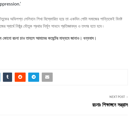
pression.’
যৌতুকের অভিশপ্ত লেলিহান শিখা বিস্ফোরিত হয়ে তা একদিন গোটা সমাজের শান্তিকেই বিনষ্ট
বার্থে নিষ্ঠুর যৌতুক প্রথার নির্মূল সাধনে প্রতিজ্ঞাবদ্ধ ও তৎপর হতে হবে ৷
 কোনো রচনা চাও তাহলে আমাদের কমেন্টের মাধ্যমে জানাও। ধন্যবাদ।
NEXT POST
রচনাঃ শিক্ষাঙ্গনে সন্ত্রাস