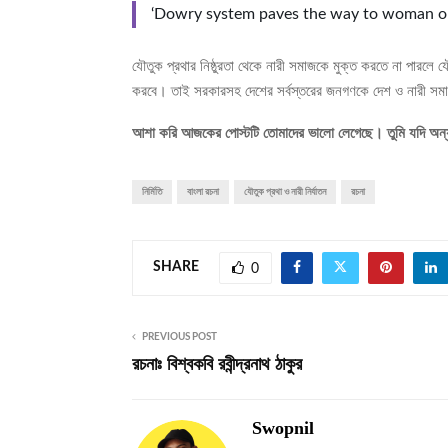
‘Dowry system paves the way to woman op
যৌতুক প্রথার নিষ্ঠুরতা থেকে নারী সমাজকে মুক্ত করতে না পারলে 
করবে। তাই সরকারসহ দেশের সর্বস্তরের জনগণকে দেশ ও নারী সমাজের স্
আশা করি আজকের পোস্টটি তোমাদের ভালো লেগেছে। তুমি যদি অন্য
নির্মিতি
বাংলা রচনা
যৌতুক প্রথা ও নারী নির্যাতন
রচনা
SHARE
0
PREVIOUS POST
রচনাঃ বিশ্বকবি রবীন্দ্রনাথ ঠাকুর
Swopnil