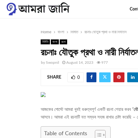
Con
Home
বাংলা
নির্মিতি
রচনাঃ যৌতুক প্রথা ও নারী নির্যাতন
নির্মিতি
বাংলা
রচনা
রচনাঃ যৌতুক প্রথা ও নারী নির্যাত
by
Swopnil
August 14, 2023
977
SHARE
0
আজকের পোস্টে আমরা খুবই গুরুত্বপূর্ণ একটি রচনা শেয়ার করব “
যৌ
আসবে। আমরা এই রচনাটি যত সম্ভব সহজ রাখার চেষ্টা করেছি – ত
Table of Contents