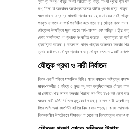
সুযোগ্য অর্থগৃধ পাত্র, অথবা অতিযোগ্য পাত্র, অথবা শ্বশুর গৃহে
রূপ, শিক্ষা বা অন্যান্য অযোগ্যতাজনিত ঘাটতি পূরণের জন্য যৌতুক
অলংকার বা অন্যান্য সামগ্রী প্রদান করা হোক না কেন সবই যৌতুকের 
প্রকৃত দাম্পত্য-সম্পর্ক প্রতিষ্ঠিত হতে পারে না। যৌতুক প্রথা ম
যৌতুকের উৎপত্তির মূলে রয়েছে অর্থ-লালসা এবং দারিদ্র্য। হিন্দু ক
দেবার মানসিকতা পণপ্রথাকে উৎসাহিত করেছে । ক্ৰমান্বয়ে তা বহুবি
ত্বরান্বিত করেছে । আজকাল যোগ্য পাত্রের অভিলাষে কন্যার পিতা 
সুখের কথা ভেবে যৌতুক প্রদান করে। যৌতুক বর্তমানে একটি অভিশপ
যৌতুক প্রথা ও নারী নির্যাতন
বিবাহ একটি পবিত্র সামাজিক বিধি। মানব সমাজের অস্তিত্ব সংরক্ষণ এ
মানব-মানবীর এ পবিত্র ও সুন্দর বন্ধনকে কলুষিত করছে যৌতুক নাম
না মেটাতে পেরে অনেক কন্যার পিতাকে অবর্ণনীয় দুঃখ-কষ্ট ভোগ করতে 
অনেক নারী অতি নির্যাতনে মৃত্যুবরণ করছে। অনেক নারী যন্ত্রণা স
গিয়ে জমি-জমা বসতভিটা হারিয়ে নিঃস্ব হয়ে পড়ছে। কন্যা-জামা
বিবাহকালীন উপঢৌকনে সীমাবদ্ধ না থেকে তা বিবাহোত্তর কালেও বহুমু
যৌতুক প্রথা থেকে মুক্তির উপায়