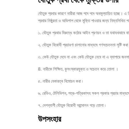
যৌতুক প্রথার কারণে নারীরা আজ পদে পদে অবমূল্যায়িত হচ্ছে। এ নি
প্রথার নিষ্ঠুরতা ও অভিশাপ থেকে মুক্তি পাওয়ার জন্য নিম্নলিখিত
১. যৌতুক প্রথার বিরুদ্ধে কঠোর আইন প্রণয়ন ও তা যথাযথভাবে বা
২. যৌতুক বিরোধী প্রচারণা চালানোর মাধ্যমে গণসচেতনতা সৃষ্টি কর
৩. কেউ যৌতুক দেবে না এবং কেউ যৌতুক নেবে না এ ব্যাপারে জনস
8. নারীকে শিক্ষিত, কুসংস্কারমুক্ত ও সচেতন করে তোলা ।
৫. নারীর বেকারত্ব বিমোচন করা ৷
৬. রেডিও, টেলিভিশন, পত্র-পত্রিকাসহ সকল প্রকার প্রচার মাধ্য
৭. দেশব্যাপী যৌতুক বিরোধী আন্দোলন গড়ে তোলা ৷
উপসংহার