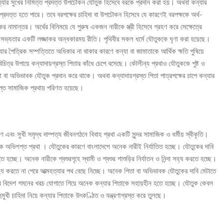
 কন্যার সুখের নিমিত্ত প্রদত্ত উপঢৌকন যৌতুক হিসেবে বরকে প্রদান করা হয়। অথবা কন্যার
 প্রদত্ত হতে পারে। তবে বরপক্ষের চাহিদা বা উপঢৌকন হিসেবে যে কারণেই বরপক্ষকে অর্থ-
নামান্তর। অর্থের বিনিময়ে যে পুরুষ একজন নারীকে স্ত্রী হিসেবে গ্রহণ করে সেক্ষেত্রে
ানব সভ্যতার একটি লজ্জাকর অন্ধকারময় রীতি। পৃথিবীর সকল ধর্মে যৌতুককে ঘৃণা করা হয়েছে।
ন্যার পৈত্রিক সম্পত্তিতে অধিকার না থাকার কারণে কন্যা বা জামাতাকে আর্থিক ক্ষতি পুষিয়ে
চিত্র উপায়ে কন্যাদায়গ্রস্ত পিতার কাঁধে চেপে বসেছে। কৌলীন্য প্রথাও যৌতুককে পুষ্ট ও
বা অভিভাবক যৌতুক প্রদান করে থাকে। অথবা কন্যাদায়গ্রস্ত পিতা পাত্রপক্ষের চাপে কন্যার
্ত সামাজিক প্রথায় পরিণত হয়েছে।
বং সুখী সমৃদ্ধ দাম্পত্য জীবনগঠনে বিবাহ প্রথা একটি সুন্দর সামাজিক ও ধর্মীয় স্বীকৃতি।
ক অভিশপ্ত প্রথা । যৌতুকের কারণে বাংলাদেশে অনেক নারীই নির্যাতিত হচ্ছে। যৌতুকের দাবি
হচ্ছে। অনেক নারীকে শ্বশুরগৃহে স্বামী ও শ্বশুর শাশুড়ির নির্যাতন ও নিন্দা সহ্য করতে হচ্ছে।
হ্য করতে না পেরে আত্মহত্যার পথ বেছে নিচ্ছে। অনেক পিতা বা অভিভাবক যৌতুকের দাবি মেটাতে
তার বিদেশ গমনের খরচ যোগাতে গিয়ে অনেক কন্যার পিতাকে সহায়হীন হতে হচ্ছে। যৌতুক কেবল
খী চাহিদা নিয়ে কন্যার পিতাকে উৎকণ্ঠিত ও যন্ত্রণাগ্রস্ত করে তুলছে।