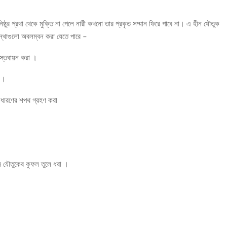
ষ্ঠুর প্রথা থেকে মুক্তি না পেলে নারী কখনো তার প্রকৃত সম্মান ফিরে পাবে না। এ হীন যৌতুক
 পন্থাগুলো অবলম্বন করা যেতে পারে –
স্তবায়ন করা ।
া ।
াধারণের শপথ গ্রহণ করা
মে যৌতুকের কুফল তুলে ধরা ।