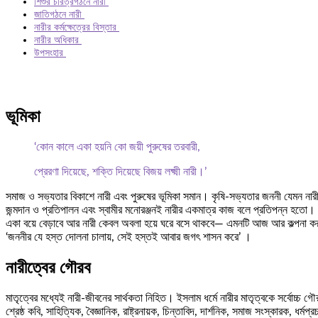
শিশুর চরিত্রগঠনে নারী
জাতিগঠনে নারী
নারীর কর্মক্ষেত্রের বিস্তার
নারীর অধিকার
উপসংহার
ভূমিকা
‘কোন কালে একা হয়নি কো জয়ী পুরুষের তরবারী,
প্রেরণা দিয়েছে, শক্তি দিয়েছে বিজয় লক্ষ্মী নারী।’
সমাজ ও সভ্যতার বিকাশে নারী এবং পুরুষের ভূমিকা সমান। কৃষি-সভ্যতার জননী যেমন
জন্মদান ও প্রতিপালন এবং স্বামীর মনোরঞ্জনই নারীর একমাত্র কাজ বলে প্রতিপন্ন হতো। ক
একা বয়ে বেড়াবে আর নারী কেবল অবলা হয়ে ঘরে বসে থাকবে— এমনটি আজ আর কল্পনা করা 
‘জননীর যে হস্ত দোলনা চালায়, সেই হস্তই আবার জগৎ শাসন করে’ ।
নারীত্বের গৌরব
মাতৃত্বের মধ্যেই নারী-জীবনের সার্থকতা নিহিত। ইসলাম ধর্মে নারীর মাতৃত্বকে সর্বোচ্চ গ
শ্রেষ্ঠ কবি, সাহিত্যিক, বৈজ্ঞানিক, রাষ্ট্রনায়ক, চিন্তাবিদ, দার্শনিক, সমাজ সংস্কারক