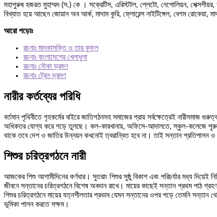
মহাপুরুষ হজরত মুহাম্মদ (স.) কে । সক্রেটিস, এরিস্টটল, প্লেটো, নেপোলিয়ন, শেক্সপীয়র,
বিখ্যাত হয়ে আছেন জোয়ান অব আর্ক, মাদাম কুরি, ফ্লোরেন্স নাইটিঙ্গেল, বেগম রোকেয়া, 
আরো পড়োঃ
রচনাঃ মাদকাসক্তি ও তার কুফল
রচনাঃ বাংলাদেশের খেলাধুলা
রচনাঃ নৌকা ভ্রমণ
রচনাঃ ট্রেন ভ্রমণ
নারীর কর্তব্যের পরিধি
বর্তমান পৃথিবীতে গৃহকর্মের বাইরে জাতিগঠনসহ সমাজের প্রায় সর্বক্ষেত্রেই নারীসমাজ গুরু
অধিকতর যোগ্য করে গড়ে তুলছে। কল-কারখানায়, অফিসে-আদালতে, স্কুল-কলেজে পুরুষের পাশা
থাকে তবে দেশ ও জাতির উন্নয়ন কখনোই ত্বরান্বিত হবে না। তাই সন্তান প্রতিপালন ও 
শিশুর চরিত্রগঠনে নারী
আজকের শিশু আগামীদিনের কর্ণধার। সুতরাং শিশুর সুষ্ঠু বিকাশ এবং পরিচর্যার মধ্য দিয়েই 
জীবনে সন্তানের চরিত্রগঠনে বিশেষ অবদান রাখে। মায়ের কাছেই সন্তান প্রথম পাঠ গ্রহ
শিশুর চরিত্রগঠনে মায়ের যত্নশীলতার প্রভাব যেমন সন্তানের ওপর পড়ে তেমনি সন্তান থে
ভূমিকা পালন করতে সক্ষম।