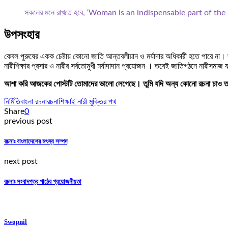
সকলের মনে রাখতে হবে, ‘Woman is an indispensable part of t
উপসংহার
কেবল পুরুষের একক চেষ্টায় কোনো জাতি আন্তবলীয়ান ও মর্যাদার অধিকারী হতে পারে না। জা
নারীশিক্ষার প্রসার ও নারীর সর্বতোমুখী মর্যাদাদান প্রয়োজন । তবেই জাতিগঠনে নারীসমা
আশা করি আজকের পোস্টটি তোমাদের ভালো লেগেছে। তুমি যদি অন্য কোনো রচনা চাও তা
নির্মিতি
বাংলা রচনা
রচনা
শিক্ষাই নারী মুক্তির পথ
Share
0
previous post
রচনাঃ বাংলাদেশের মৎস্য সম্পদ
next post
রচনাঃ সংবাদপত্র পাঠের প্রয়োজনীয়তা
Swopnil