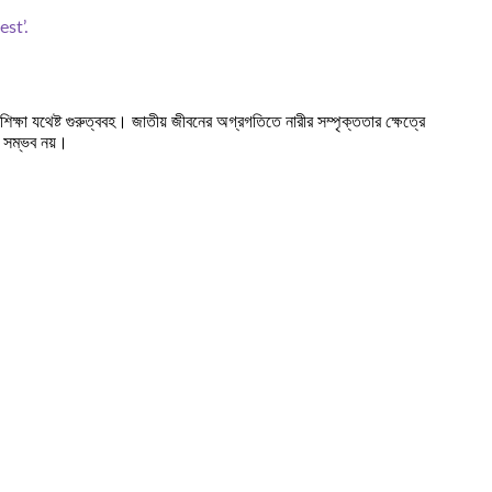
st’.
ক্ষা যথেষ্ট গুরুত্ববহ। জাতীয় জীবনের অগ্রগতিতে নারীর সম্পৃক্ততার ক্ষেত্রে
ই সম্ভব নয়।