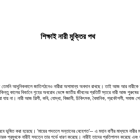
শিক্ষাই নারী মুক্তির পথ
 নারী তেমনি আধুনিককালে জাতিগঠনেও নারীরা অসামান্য অবদান রাখছে। তাই আজ আর নারী
িন্তু কালের বিবর্তনে গৃহের অবরোধ ভেঙ্গে জাতীয় জীবনের প্রতিটি স্তরে নারী আজ পুরুষ
যায় না। নারী আজ শিল্পী, কবি, যোদ্ধা, বিজ্ঞানী, চিকিৎসক, বৈমানিক, প্রকৌশলী, সমাজ
ৌরবে ভূষিত করা হয়েছে। ‘মায়ের পদতলে সন্তানের বেহেশত’— এ মহান বাণীর মাধ্যমে নারীর মর
, ধর্মপ্রচারক প্রমুখকে নারীই সযত্নে তার গর্ভে ধারণ করেছে। নারীই তাদের প্রতিপালন করেছে 