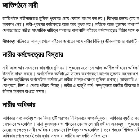
জাতিগঠনে নারী
জাতিগঠনে নারীসমাজের ভূমিকা পুরুষের চেয়ে কোনো অংশে কম নয়। বিশ্বের জনসংখ্যার অর
অবকাশ নেই। নারী-পুরুষের কর্মক্ষেত্র আজ আর পৃথক নয়। নারীকে আজ পুরুষের পাশাপাশি 
দেশগুলোতে নারীরা সাংসারিক দায়িত্ব পালনের পাশাপাশি বাইরের কর্মক্ষেত্রেও নিষ্ঠার সঙ
সীমাবদ্ধ গণ্ডিতে আবদ্ধ থেকে বাইরের জগতের সঙ্গে নারীর বিভিন্ন জীবনযাপনের ধারণাটি এখ
নারীর কর্মক্ষেত্রের বিস্তার
নারী আজ আর সংসারের কারাগারে বন্দি নয়। পুরুষের মতো সে আজ কর্মশীল জীবনের অধিকারী। আমা
উন্নতি সাধন করছে। অর্থনৈতিক কর্মকাণ্ডে তাদের অংশগ্রহণ আগের তুলনায় অনেকাংশে বৃদ
শিল্পসহ বহুবিচিত্র অর্থনৈতিক কর্মকাণ্ডে নারীরা উল্লেখযোগ্য ভূমিকা রাখছে। ডাক্তারি ও নার
যোগ্যতা, নিষ্ঠা ও মেধার পরিচয় দিচ্ছে। নারীর এ বহুমুখী কর্ম- সম্পৃক্ততা জাতীয় জ
জীবনে অবদান রাখতে সক্ষম।
নারীর অধিকার
অধিকার এবং কর্তব্য পালন বিষয় দুটি পরস্পর নিবিড়ভাবে সম্পর্কযুক্ত। অধিকার ব্যতীত 
চরমভাবে অবহেলিত। নানা কুসংস্কার ও শাসনের বেড়াজালে নারীরজীবন অবরুদ্ধ। পুরুষের ইচ
মেয়েদের ক্ষেত্রে নারীর অধিকার চরমভাবে বিপর্যস্ত ও অবহেলিত। তবে শহরের শিক্ষিত নারীদে
অধিকার পেলে তবেই তার দ্বারা সমাজ ও জাতির অগ্রগতি সাধিত হবে।