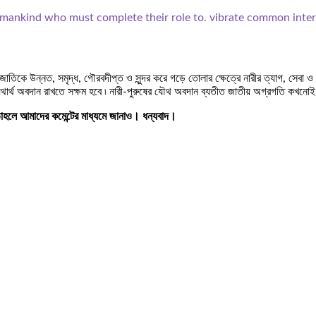
he mankind who must complete their role to. vibrate common intere
তিকে উন্নত, সমৃদ্ধ, গৌরবদীপ্ত ও সুন্দর করে গড়ে তোলার ক্ষেত্রে নারীর ত্যাগ, সেবা ও শি
জ যথার্থ অবদান রাখতে সক্ষম হবে ৷ নারী-পুরুষের যৌথ অবদান ব্যতীত জাতীয় অগ্রগতি কখনো
হলে আমাদের কমেন্টের মাধ্যমে জানাও। ধন্যবাদ।