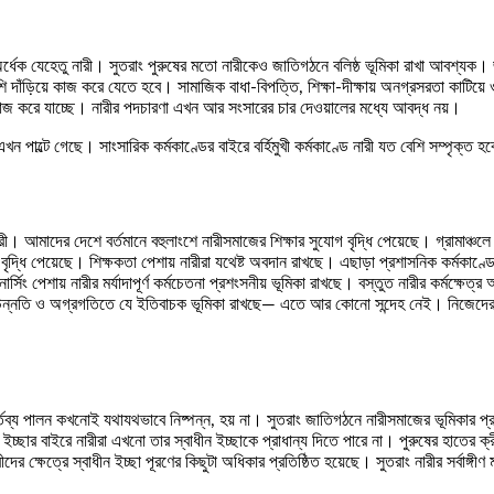
্ধেক যেহেতু নারী। সুতরাং পুরুষের মতো নারীকেও জাতিগঠনে বলিষ্ঠ ভূমিকা রাখা আবশ্যক।
দাঁড়িয়ে কাজ করে যেতে হবে। সামাজিক বাধা-বিপত্তি, শিক্ষা-দীক্ষায় অনগ্রসরতা কাটিয়
্গে কাজ করে যাচ্ছে। নারীর পদচারণা এখন আর সংসারের চার দেওয়ালের মধ্যে আবদ্ধ নয়।
ন পাল্টে গেছে। সাংসারিক কর্মকাণ্ডের বাইরে বর্হিমুখী কর্মকাণ্ডে নারী যত বেশি সম্পৃক্ত 
দের দেশে বর্তমানে বহুলাংশে নারীসমাজের শিক্ষার সুযোগ বৃদ্ধি পেয়েছে। গ্রামাঞ্চলে মাধ্য
্ধি পেয়েছে। শিক্ষকতা পেশায় নারীরা যথেষ্ট অবদান রাখছে। এছাড়া প্রশাসনিক কর্মকাণ্ড
্সিং পেশায় নারীর মর্যাদাপূর্ণ কর্মচেতনা প্রশংসনীয় ভূমিকা রাখছে। বস্তুত নারীর কর্মক্ষেত্র
ীবনের উন্নতি ও অগ্রগতিতে যে ইতিবাচক ভূমিকা রাখছে— এতে আর কোনো সন্দেহ নেই। নিজেদের
কর্তব্য পালন কখনোই যথাযথভাবে নিষ্পন্ন, হয় না। সুতরাং জাতিগঠনে নারীসমাজের ভূমিকার প
্ছার বাইরে নারীরা এখনো তার স্বাধীন ইচ্ছাকে প্রাধান্য দিতে পারে না। পুরুষের হাতের ক
র ক্ষেত্রে স্বাধীন ইচ্ছা পূরণের কিছুটা অধিকার প্রতিষ্ঠিত হয়েছে। সুতরাং নারীর সর্বাঙ্গী