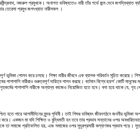
 রবীন্দ্রনাথ, নজরুল প্রমুখকে। অনাগত ভবিষ্যতেও নারী তাঁর গর্ভে জন্ম দেবে জগদ্বিখ্যাত 
মাদার তেরেসা প্রমুখ জগৎখ্যাত নারীসকল ।
ত্বপূর্ণ ভূমিকা পোলন করে চলছে। শিক্ষা নারীর জীবনে এক ব্যাপক পরিবর্তন সূচিত করেছে। শিক্
পাশি নারীরাও গুরুত্বপূর্ণ দায়িত্ব পালন করছে। বর্তমান বিশ্বে ছয়শ’ কোটি মানুষের মধ্
গৃহকর্মের পাশাপাশি নারীকে অন্যান্য কাজেও নিয়োজিত হতে হবে। বলা হয়ে থাকে যে, গৃ
নিশ্চিত হতে পারে আগামীদিনের সুন্দর পৃথিবী। তাই শিশুর ভবিষ্যৎ জীবনগঠনে জননীর ভূমিকা অপ
ণ করে। একজন মা যদি শিক্ষিত ও বুদ্ধিমতী হন তবে তার প্রভাব সন্তানের ওপর অবধারিতভাব
কে তা সমাজে প্রতিফলিত হয়, এবং সমাজের ওপর সুদূরপ্রসারী কল্যাণকর প্রভাব পড়ে। সুতরা