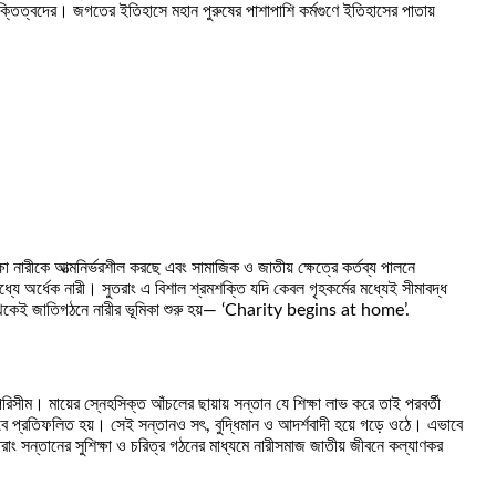
ব্যক্তিত্বদের। জগতের ইতিহাসে মহান পুরুষের পাশাপাশি কর্মগুণে ইতিহাসের পাতায়
ষা নারীকে আত্মনির্ভরশীল করছে এবং সামাজিক ও জাতীয় ক্ষেত্রে কর্তব্য পালনে
যে অর্ধেক নারী। সুতরাং এ বিশাল শ্রমশক্তি যদি কেবল গৃহকর্মের মধ্যেই সীমাবদ্ধ
হ থেকেই জাতিগঠনে নারীর ভূমিকা শুরু হয়— ‘Charity begins at home’.
রিসীম। মায়ের স্নেহসিক্ত আঁচলের ছায়ায় সন্তান যে শিক্ষা লাভ করে তাই পরবর্তী
ে প্রতিফলিত হয়। সেই সন্তানও সৎ, বুদ্ধিমান ও আদর্শবাদী হয়ে গড়ে ওঠে। এভাবে
ং সন্তানের সুশিক্ষা ও চরিত্র গঠনের মাধ্যমে নারীসমাজ জাতীয় জীবনে কল্যাণকর