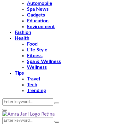
Automobile
Spa News
Gadgets
Education
Environment
Fashion
Health
Food
Life Style
Fitness
Spa & Wellness
Wellness
Tips
Travel
Tech
Trending
Search
Search
for:
Primary
Menu
Search
Search
for: