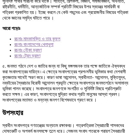
সুনির্দিষ্ট শাখার পরিচর্যা করে থাকে। সাহিত্য, শিল্পকলা, বিজ্ঞান, সমাজবিজ্ঞান, অর্থনীতি,
রাষ্ট্রনীতি, ধর্মনীতি, আন্তর্জাতিক সম্পর্ক প্রতিটি বিষয়ের উপর স্বতন্ত্র সাময়িকী বা
পত্রিকা প্রকাশিত হয়। ইচ্ছে করলে যে কেউ পছন্দের এবং প্রয়োজনীয় বিষয়ের পত্রিকা
থেকে জ্ঞানের সমৃদ্ধি ঘটাতে পারে ।
আরো পড়োঃ
রচনাঃ মাদকাসক্তি ও তার কুফল
রচনাঃ বাংলাদেশের খেলাধুলা
রচনাঃ নৌকা ভ্রমণ
রচনাঃ ট্রেন ভ্রমণ
৫. জনমত গঠনে দেশ ও জাতির জন্য যা কিছু মঙ্গলজনক তার পক্ষে জাতিকে ঐক্যবদ্ধ
করা সংবাদপত্রের দায়িত্ব ৷ এ ক্ষেত্রে সংবাদপত্রের প্রশংসনীয় ভূমিকার কথা দেশবাসী
কৃতজ্ঞতার সাথেই স্মরণ করে। কারণ ভাষা আন্দোলন, স্বাধীনতা- আন্দোলন, মুক্তিযুদ্ধ,
নব্বইয়ের স্বৈরাচার বিরোধী আন্দোলন প্রভৃতি ক্ষেত্রে সংবাদপত্র জনমতগঠনে অসামান্য
ভূমিকা পালন করেছে। সংবাদপত্র জনগণকে সংগঠিত ও সুনির্দিষ্ট বিষয়ে প্রতিশ্রুতি
করতে সক্ষম। এর কারণ, সংবাদপত্রে মুদ্রিত কথার প্রতি মানুষের আস্থা প্রবল।
সংবাদপত্রের মতামত ও মন্তব্য জনগণ বিশেষভাবে গ্রহণ করে ।
উপসংহার
স্বাধীন সংবাদপত্র গণতন্ত্রের অন্যতম রক্ষাকবচ। পত্রপত্রিকা স্বৈরাচারী শাসকদের
দোষত্রুটি ও অপকর্ম জনসমক্ষে তুলে ধরে। সেজন্য সংবাদ পত্রকে প্রায়শ স্বৈরাচারী