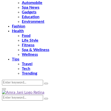
Automobile
Spa News
Gadgets
Education
Environment
Fashion
Health
Food
Life Style
Fitness
Spa & Wellness
Wellness
Tips
Travel
Tech
Trending
Search
Search
for:
Primary
Menu
Search
Search
for: