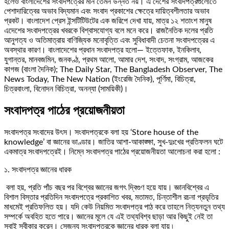
হলেও বাংলাদেশের সংবাদপত্রের মান তেমন উন্নত নয়। এ দেশের সংবাদপত্রগুলোতে
পেশাদারিত্বের অভাব বিদ্যমান এবং সংবাদ প্রকাশের ক্ষেত্রে দায়িত্বশীলতার অভাব
প্রকট। বাংলাদেশ প্রেস ইন্সটিটিউটের এক জরিপে দেখা যায়, মাত্র ১২ শতাংশ মানুষ
এদেশের সংবাদপত্রের খবরকে বিশ্বাসযোগ্য বলে মনে করে। রাজনৈতিক দলের প্রতি
আনুগত্য ও অতিমাত্রায় বাণিজ্যিক মনোবৃত্তি এবং সুবিধাবাদী চেতনা সংবাদপত্রের এ
অবস্থার কারণ। বাংলাদেশের প্রধান সংবাদপত্র হলো— ইত্তেফাক, ইনকিলাব,
যুগান্তর, মানবজমিন, জনকণ্ঠ, প্রথম আলো, আমার দেশ, সংবাদ, সংগ্রাম, আজকের
কাগজ (বাংলা দৈনিক); The Daily Star, The Bangladesh Observer, The
News Today, The New Nation (ইংরেজি দৈনিক), পূর্ণিমা, বিচিত্রা,
চিত্রবাংলা, বিনোদন বিচিত্রা, অনন্যা (সাময়িকী)।
সংবাদপত্র পাঠের প্রয়োজনীয়তা
সংবাদপত্র সংবাদের উৎস। সংবাদপত্রকে বলা হয় ‘Store house of the
knowledge’ বা জ্ঞানের ভাণ্ডার। জাতির আশা-আকাঙ্ক্ষা, সুখ-দুঃখের প্রতিফলন ঘটে
একমাত্র সংবাদপত্রেই। নিম্নে সংবাদপত্র পাঠের প্রয়োজনীয়তা আলোচনা করা হলো :
১. সংবাদপত্র জ্ঞানের ধারক
বলা হয়, প্রতি পাঁচ বছর পর বিশ্বের জ্ঞানের জগৎ দ্বিগুণ হয়ে যায়। জ্ঞানবিশ্বের এ
বিশাল বিস্তার প্রতিদিন সংবাদপত্রে প্রকাশিত খবর, মতামত, চিন্তাশীল রচনা প্রভৃতির
মাধমেই প্রতিফলিত হয়। যদি কেউ নিয়মিত সংবাদপত্র পাঠ করে তাহলে নিত্যনতুন তথ্য
সম্পর্কে অবহিত হতে পারে। জ্ঞানের মূলে যে এই তথ্যবিশ্ব ছাড়া আর কিছুই নেই তা
সবাই স্বীকার করেন। সেজন্য সংবাদপত্রকে জ্ঞানের ধারক বলা যায় ৷