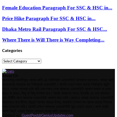
Female Education Paragraph For SSC & HSC in...
Price Hike Paragraph For SSC & HSC in...
Dhaka Metro Rail Paragraph For SSC & HSC...
Where There is Will There is Way Completing...
Categories
Categories
About US
আসসালামু ওয়ালাইকুম, আমরা জানি এর অফিশিয়াল ওয়েবসাইটে আপনাকে স্বাগতম। আমরা জানি
বাংলাদেশের সবথেকে বড় শিক্ষামূলক ওয়েবসাইট। আপনি এখানে সকল ধরনের শিক্ষামূলক কন্টেন্ট
পাবেন।আমরা সবসময় চেষ্টা করি এমন সকল লেখা আমাদের ওয়েবসাইটে প্রকাশ করতে যা থেকে
কারও না কারও, কিছু না কিছু উপকার হবে। আমরা সাধারণত বাংলা, ইংরেজি এর নানা ব্যাকারণ
এবং নির্মিতি অংশ আমাদের ওয়েবসাইটে প্রকাশ করে থাকি।এছাড়াও আমরা আমাদের ওয়েবসাইটে
পড়ালেখার নানা টিপস, স্টুডেন্ট হিসেবে আয়ের উপায়, অনলাইন ইনকাম সহ অনেক ধরনের টপিকের
ওপর লেখালেখি করি। আপনি চাইলে আমাদের ওয়েবসাইটটি ঘুরে দেখতে পারেন। আশা করছি
ভালো কিছুই দেখতে পাবেন।ধন্যবাদ,আমরা জানি, বাংলাদেশ।
Contact us:
GuestPost@GeniusUpdates.com