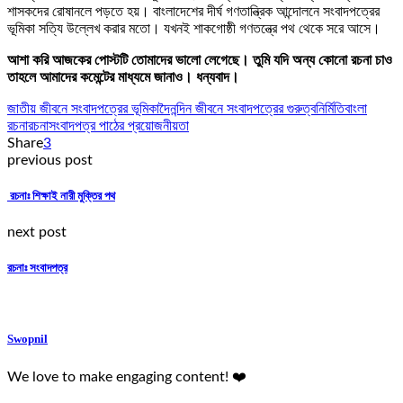
শাসকদের রোষানলে পড়তে হয়। বাংলাদেশের দীর্ঘ গণতান্ত্রিক আন্দোলনে সংবাদপত্রের
ভূমিকা সত্যি উল্লেখ করার মতো। যখনই শাকগোষ্ঠী গণতন্ত্রে পথ থেকে সরে আসে।
আশা করি আজকের পোস্টটি তোমাদের ভালো লেগেছে। তুমি যদি অন্য কোনো রচনা চাও
তাহলে আমাদের কমেন্টের মাধ্যমে জানাও। ধন্যবাদ।
জাতীয় জীবনে সংবাদপত্রের ভূমিকা
দৈনন্দিন জীবনে সংবাদপত্রের গুরুত্ব
নির্মিতি
বাংলা
রচনা
রচনা
সংবাদপত্র পাঠের প্রয়োজনীয়তা
Share
3
previous post
রচনাঃ শিক্ষাই নারী মুক্তির পথ
next post
রচনাঃ সংবাদপত্র
Swopnil
We love to make engaging content! ❤️