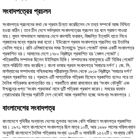
সংবাদপত্রের প্রচলন
সংবাদপত্র প্রচলনের কথা কে প্রথম চিন্তা করেছিলেন সে তথ্য সম্পর্কে আজ নিশ্চিত
হওয়া কঠিন। তবে চীন দেশে সর্বপ্রথম সংবাদপত্রের প্রচলন হয় বলে প্রমাণ পাওয়া
যায়। মুঘল শাসনামলে আমাদের দেশে বাদশাহি ফরমান, বিজ্ঞপ্তি ইত্যাদি হাতে লিখে
প্রজাদের মধ্যে প্রচার করা হতো। ইউরোপে প্রথম সংবাদপত্র প্রচলিত হয় ইতালির
ভেনিস শহরে। রানি এলিজাবেথের সময় ইংল্যান্ডে ‘লন্ডন গেজেট’ নামক একটি সংবাদপত্র
প্রকাশিত হয়। আমাদের দেশে ১৭৮০ খ্রিষ্টাব্দে প্রকাশিত হয় ‘বেঙ্গল গেজেট’।
পত্রিকাটির সম্পাদক ছিলেন উইলিয়াম হিকি। সম্পাদকের নামানুসারে এটি ‘হিকির গেজেট’
নামে পরিচিতি লাভ করেছিল। বাংলা ভাষার প্রথম সংবাদপত্র ‘সমাচার দর্পণ’। জে. সি.
মার্শম্যানের সম্পাদনায় পশ্চিমবঙ্গের শ্রীরামপুর মিশন থেকে ১৮১৮ খ্রিষ্টাব্দে ‘সমাচার দর্পণ’
প্রথম প্রকাশিত হয়। প্রথমে এটি সাপ্তাহিক পত্রিকা হিসেবে প্রকাশিত হলেও পরে তা
দৈনিক পত্রিকায় রূপান্তরিত হয়। পরবর্তীতে রাজা রামমোহন রায় ‘সংবাদ কৌমুদী’ এবং
ঈশ্চরচন্দ্র গুপ্ত ‘সংবাদ প্রভাকর’ নামে দুটি পত্রিকা প্রকাশ করেন। সময়ের বহমান
গ্রোতধারায় বিশ্বের প্রতিটি দেশ থেকেই আজ প্রকাশিত হচ্ছে অসংখ্য সংবাদপত্র ।
বাংলাদেশের সংবাদপত্র
বাংলাদেশে পৃথিবীর অন্যান্য দেশের তুলনায় অনেক বেশি পরিমাণে সংবাদপত্র প্রকাশিত
হয়। ১৯৭১ সালে বাংলাদেশে সংবাদপত্র ছিল মাত্র ১০টি, আর ১৯৯৮ সালের পরিসংখ্যান
অনুযায়ী বাংলাদেশে দৈনিক পত্রিকার সংখ্যা ২৮৬টি ও সাময়িকী ১৫২২টি। সংখ্যায় বেশি