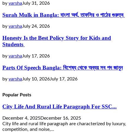
by
varsha
July 31, 2026
Surah Mulk in Bangla: বাংলা অর্থ, তাফসির ও পাঠের গুরুত্ব
by
varsha
July 24, 2026
Honesty Is the Best Policy Story for Kids and
Students
by
varsha
July 17, 2026
Parts Of Speech Bangla: বিশেষ্য থেকে অব্যয় সব পদ জানুন
by
varsha
July 10, 2026
July 17, 2026
Popular Posts
City Life And Rural Life Paragraph For SSC...
December 4, 2025
December 16, 2025
City life and rural life paragraph are characterized by luxury,
competition, and noise,...