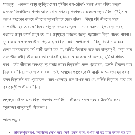
সমতুল্য। একজন অন্ধ ব্যক্তি যেমন পৃথিবীর রূপ-সৌন্দর্য-আলো থেকে বঞ্চিত তদ্রূপ
একজন বিদ্যাহীনও শিক্ষার আলো থেকে বঞ্চিত। পক্ষান্তরে একজন পঙ্গু ব্যক্তি দৃষ্টিহীন না
হলেও পঙ্গুত্বের কারণে জীবনের স্বাভাবিকতা থেকে বঞ্চিত। বিদ্যা যদি জীবনের সাথে
সম্পর্কহীন হয় তবে সে বিদ্যাও পঙ্গু ব্যক্তির সমতুল্য । মানব সন্তান হিসেবে জন্মগ্রহণ
করলেই মানুষ যথার্থ মানুষ হয় না। মনুষ্যত্ব অর্জনের জন্যে প্রয়োজন বিদ্যা লাভের সাধনা।
সুন্দর এবং সাফল্যময় জীবন গড়তে হলে বিদ্যা অর্জন অপরিহার্য । কিছু বিদ্যা লাভ করে
কেবল অক্ষরজ্ঞানের অধিকারী হলেই হবে না; অর্জিত বিদ্যাকে হতে হবে বাস্তবমুখী, কল্যাণকর
এবং জীবনধর্মী। জীবনের সাথে সম্পর্কহীন, বিদ্যা মানব কল্যাণে ফলপ্রসূ ভূমিকা রাখতে
ব্যর্থ। তাই জীবনের অন্ধত্ব দূর করার জন্যে বিদ্যার্জন যেমন প্রয়োজন, তেমনি জীবনের সঙ্গে
বিদ্যার ঘনিষ্ঠ যোগাযোগ আবশ্যক। তাই আমাদের প্রত্যেকেরই মানসিক অন্ধত্ব দূর করার
জন্য বিদ্যার্জন করা প্রয়োজন। তবে এক্ষেত্রে মনে রাখতে হবে যে, অর্জিত বিদ্যাকে হতে হবে
বাস্তবমুখী ও জীবনঘনিষ্ঠ ।
মন্তব্য :
জীবন এবং বিদ্যা পরস্পর সম্পর্কিত। জীবনের সকল প্রকার উন্নতির জন্য
প্রয়োজন বাস্তবমুখী শিক্ষার্জন।
আরও পড়ুনঃ
ভাবসম্প্রসারণ: আমাদের দেশে হবে সেই ছেলে কবে, কথায় না বড় হয়ে কাজে বড় হবে