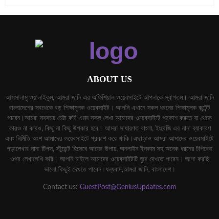
ABOUT US
আসসালামু ওয়ালাইকুম, আমরা জানি এর অফিশিয়াল ওয়েবসাইটে আপনাকে স্বাগতম। আমরা জানি
বাংলাদেশের সবথেকে বড় শিক্ষামূলক ওয়েবসাইট। আপনি এখানে সকল ধরনের শিক্ষামূলক কন্টেন্ট
পাবেন।আমরা সবসময় চেষ্টা করি এমন সকল লেখা আমাদের ওয়েবসাইটে প্রকাশ করতে যা থেকে
কারও না কারও, কিছু না কিছু উপকার হবে। আমরা সাধারণত বাংলা, ইংরেজি এর নানা ব্যাকারণ
এবং নির্মিতি অংশ আমাদের ওয়েবসাইটে প্রকাশ করে থাকি।এছাড়াও আমরা আমাদের ওয়েবসাইটে
পড়ালেখার নানা টিপস, স্টুডেন্ট হিসেবে আয়ের উপায়, অনলাইন ইনকাম সহ অনেক ধরনের টপিকের
ওপর লেখালেখি করি। আপনি চাইলে আমাদের ওয়েবসাইটটি ঘুরে দেখতে পারেন। আশা করছি
ভালো কিছুই দেখতে পাবেন।ধন্যবাদ,আমরা জানি, বাংলাদেশ।
Contact us:
GuestPost@GeniusUpdates.com