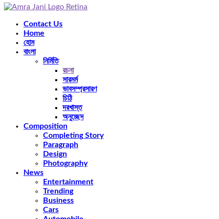
Facebook
Twitter
Instagram
Pinterest
Youtube
Rss
Snapchat
Contact Us
Home
হোম
বাংলা
নির্মিতি
রচনা
সারমর্ম
ভাবসম্প্রসারণ
চিঠি
দরখাস্ত
অনুচ্ছেদ
Composition
Completing Story
Paragraph
Design
Photography
News
Entertainment
Trending
Business
Cars