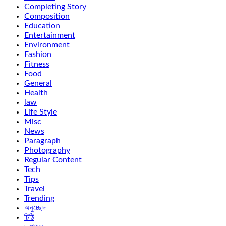
Completing Story
Composition
Education
Entertainment
Environment
Fashion
Fitness
Food
General
Health
law
Life Style
Misc
News
Paragraph
Photography
Regular Content
Tech
Tips
Travel
Trending
অনুচ্ছেদ
চিঠি