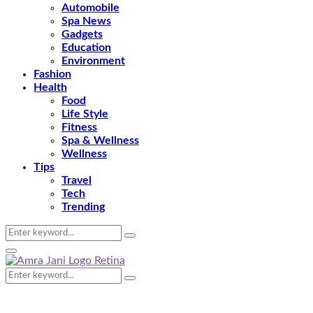
Automobile
Spa News
Gadgets
Education
Environment
Fashion
Health
Food
Life Style
Fitness
Spa & Wellness
Wellness
Tips
Travel
Tech
Trending
Search
Search
for:
Primary
Menu
Search
Search
for: