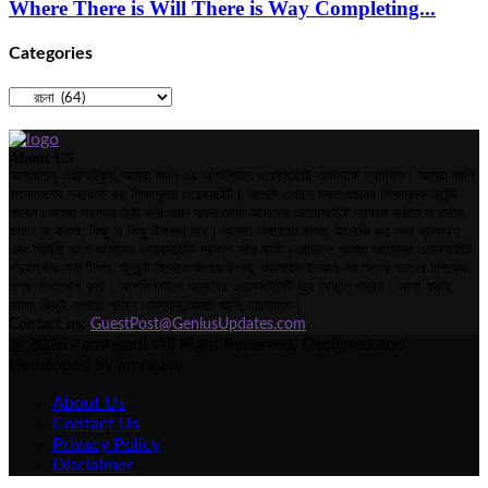
Where There is Will There is Way Completing...
Categories
Categories
About US
আসসালামু ওয়ালাইকুম, আমরা জানি এর অফিশিয়াল ওয়েবসাইটে আপনাকে স্বাগতম। আমরা জানি
বাংলাদেশের সবথেকে বড় শিক্ষামূলক ওয়েবসাইট। আপনি এখানে সকল ধরনের শিক্ষামূলক কন্টেন্ট
পাবেন।আমরা সবসময় চেষ্টা করি এমন সকল লেখা আমাদের ওয়েবসাইটে প্রকাশ করতে যা থেকে
কারও না কারও, কিছু না কিছু উপকার হবে। আমরা সাধারণত বাংলা, ইংরেজি এর নানা ব্যাকারণ
এবং নির্মিতি অংশ আমাদের ওয়েবসাইটে প্রকাশ করে থাকি।এছাড়াও আমরা আমাদের ওয়েবসাইটে
পড়ালেখার নানা টিপস, স্টুডেন্ট হিসেবে আয়ের উপায়, অনলাইন ইনকাম সহ অনেক ধরনের টপিকের
ওপর লেখালেখি করি। আপনি চাইলে আমাদের ওয়েবসাইটটি ঘুরে দেখতে পারেন। আশা করছি
ভালো কিছুই দেখতে পাবেন।ধন্যবাদ,আমরা জানি, বাংলাদেশ।
Contact us:
GuestPost@GeniusUpdates.com
@ 2026 - amrajani. All Right Reserved. Designed and
Developed by amrajani
About Us
Contact Us
Privacy Policy
Disclaimer