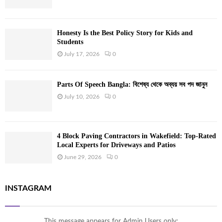
Honesty Is the Best Policy Story for Kids and
Students
July 17, 2026
0
Parts Of Speech Bangla: বিশেষ্য থেকে অব্যয় সব পদ জানুন
July 10, 2026
0
4 Block Paving Contractors in Wakefield: Top-Rated
Local Experts for Driveways and Patios
June 29, 2026
0
INSTAGRAM
This message appears for Admin Users only: