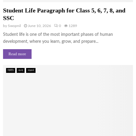
Student Life Paragraph for Class 5, 6, 7, 8, and
SSC
by
Swopnil
June 10, 2026
0
1289
Student life is one of the most important phases of human
development, where you learn, grow, and prepare...
Read more
নির্মিতি
বাংলা
সারমর্ম