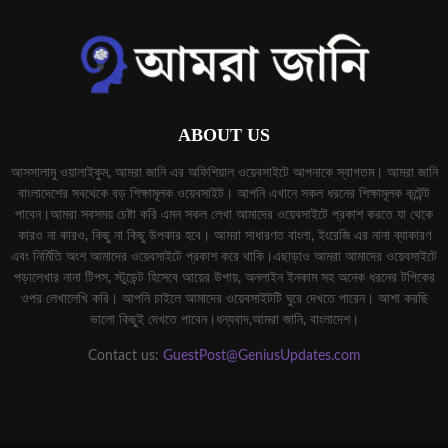
ABOUT US
আসসালামু ওয়ালাইকুম, আমরা জানি এর অফিশিয়াল ওয়েবসাইটে আপনাকে স্বাগতম। আমরা জানি
বাংলাদেশের সবথেকে বড় শিক্ষামূলক ওয়েবসাইট। আপনি এখানে সকল ধরনের শিক্ষামূলক কন্টেন্ট
পাবেন।আমরা সবসময় চেষ্টা করি এমন সকল লেখা আমাদের ওয়েবসাইটে প্রকাশ করতে যা থেকে
কারও না কারও, কিছু না কিছু উপকার হবে। আমরা সাধারণত বাংলা, ইংরেজি এর নানা ব্যাকারণ
এবং নির্মিতি অংশ আমাদের ওয়েবসাইটে প্রকাশ করে থাকি।এছাড়াও আমরা আমাদের ওয়েবসাইটে
পড়ালেখার নানা টিপস, স্টুডেন্ট হিসেবে আয়ের উপায়, অনলাইন ইনকাম সহ অনেক ধরনের টপিকের
ওপর লেখালেখি করি। আপনি চাইলে আমাদের ওয়েবসাইটটি ঘুরে দেখতে পারেন। আশা করছি
ভালো কিছুই দেখতে পাবেন।ধন্যবাদ,আমরা জানি, বাংলাদেশ।
Contact us:
GuestPost@GeniusUpdates.com