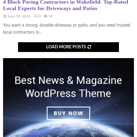
4 Block Paving Contractors in Wakefield: Top-Rated
Local Experts for Driveways and Patios
June 29, 2026
0
58
You want a strong, durable driveway or patio, and you need trusted
local contractors in...
LOAD MORE POSTS