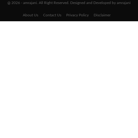
@ 2026 - amrajani. All Right Reserved. Designed and Developed by amrajani
About Us
Contact Us
Privacy Policy
Disclaimer