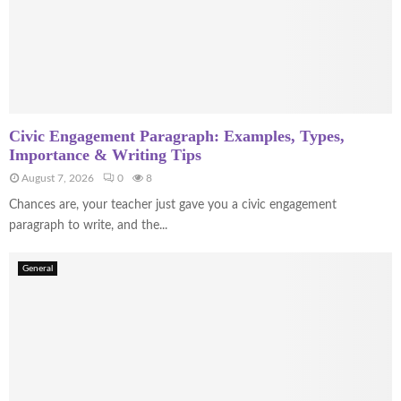
b
e
Civic Engagement Paragraph: Examples, Types,
Importance & Writing Tips
August 7, 2026
0
8
Chances are, your teacher just gave you a civic engagement
paragraph to write, and the...
General