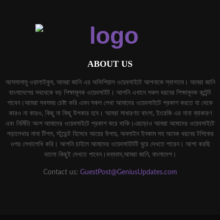
ABOUT US
আসসালামু ওয়ালাইকুম, আমরা জানি এর অফিশিয়াল ওয়েবসাইটে আপনাকে স্বাগতম। আমরা জানি
বাংলাদেশের সবথেকে বড় শিক্ষামূলক ওয়েবসাইট। আপনি এখানে সকল ধরনের শিক্ষামূলক কন্টেন্ট
পাবেন।আমরা সবসময় চেষ্টা করি এমন সকল লেখা আমাদের ওয়েবসাইটে প্রকাশ করতে যা থেকে
কারও না কারও, কিছু না কিছু উপকার হবে। আমরা সাধারণত বাংলা, ইংরেজি এর নানা ব্যাকারণ
এবং নির্মিতি অংশ আমাদের ওয়েবসাইটে প্রকাশ করে থাকি।এছাড়াও আমরা আমাদের ওয়েবসাইটে
পড়ালেখার নানা টিপস, স্টুডেন্ট হিসেবে আয়ের উপায়, অনলাইন ইনকাম সহ অনেক ধরনের টপিকের
ওপর লেখালেখি করি। আপনি চাইলে আমাদের ওয়েবসাইটটি ঘুরে দেখতে পারেন। আশা করছি
ভালো কিছুই দেখতে পাবেন।ধন্যবাদ,আমরা জানি, বাংলাদেশ।
Contact us:
GuestPost@GeniusUpdates.com