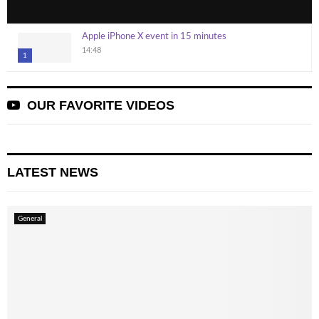
Apple iPhone X event in 15 minutes
14:48
1
T
h
OUR FAVORITE VIDEOS
u
m
b
n
LATEST NEWS
a
i
l
General
y
o
u
t
u