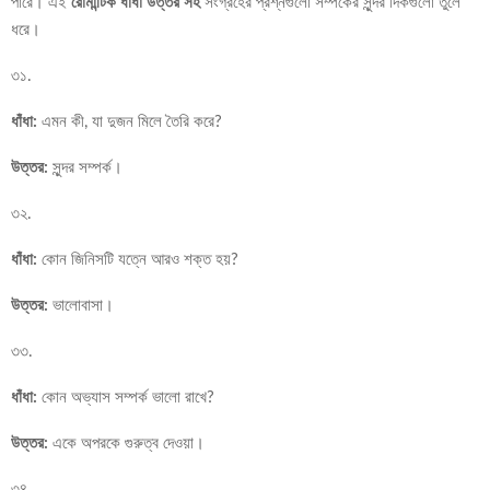
পারে। এই
রোমান্টিক ধাঁধা উত্তর সহ
সংগ্রহের প্রশ্নগুলো সম্পর্কের সুন্দর দিকগুলো তুলে
ধরে।
৩১.
ধাঁধা:
এমন কী, যা দুজন মিলে তৈরি করে?
উত্তর:
সুন্দর সম্পর্ক।
৩২.
ধাঁধা:
কোন জিনিসটি যত্নে আরও শক্ত হয়?
উত্তর:
ভালোবাসা।
৩৩.
ধাঁধা:
কোন অভ্যাস সম্পর্ক ভালো রাখে?
উত্তর:
একে অপরকে গুরুত্ব দেওয়া।
৩৪.