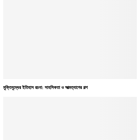
মুক্তিযুদ্ধের ইতিহাস রচনা: সাহসিকতা ও আত্মত্যাগের গল্প