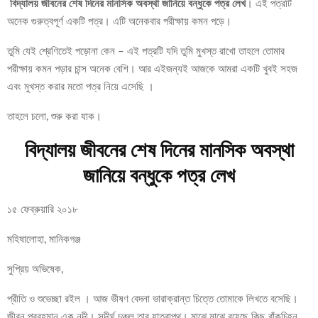
বিদ্যালয় জীবনের শেষ দিনের মানসিক অবস্থা জানিয়ে বন্ধুকে পত্র লেখ
। এই পত্রটি
অনেক গুরুত্বপূর্ণ একটি পত্র। এটি অনেকবার পরীক্ষায় কমন পড়ে।
তুমি যেই শ্রেণিতেই পড়োনা কেন – এই পত্রটি যদি তুমি মুখস্ত রাখো তাহলে তোমার
পরীক্ষায় কমন পড়ার চান্স অনেক বেশি। আর এইজন্যই আজকে আমরা একটি খুবই সহজ
এবং মুখস্ত করার মতো পত্র নিয়ে এসেছি ।
তাহলে চলো, শুরু করা যাক।
বিদ্যালয় জীবনের শেষ দিনের মানসিক অবস্থা
জানিয়ে বন্ধুকে পত্র লেখ
১৫ ফেব্রুয়ারি ২০১৮
মহিষালোহা, মানিকগঞ্জ
সুপ্রিয় অভিষেক,
প্রীতি ও শুভেচ্ছা রইল । আজ ভীষণ বেদনা ভারাক্রান্ত চিত্তে তোমাকে লিখতে বসেছি।
জীবন প্রবহমান এক নদী। সুদীর্ঘ চঞ্চল তার যাত্রাপথ। মাঝে মাঝে রয়েছে কিছু বাঁকচিহ্ন