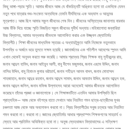
কিছু ভাঙ্গা-গড়ার স্মৃতি। আমার জীবনে আজ যে বাঁকচিহ্নটি অঙ্কিত হলো তা একদিকে যেমন
নতুন পথে যাত্রার শুভ-সংকেত অন্যদিকে তেমনি দীর্ঘদিনের এক অভ্যাস ও আনন্দের
সূত্রপাত। আজ ছিল আমার স্কুল জীবনের শেষ দিন। জীবনের অস্তিত্বের জানালায় বারবার
আজ উঁকি দিয়ে যাচ্ছে স্মৃতি বিজড়িত স্কুল জীবনের সুদীর্ঘ অধ্যায় ৷ মহিষালোহা জব্বারিয়া
উচ্চ বিদ্যালয়, আমার অন্ধকার জীবনকে আলোকিত করার এক উজ্জ্বল জ্যোতির্ময়
বিদ্যাপীঠ। শিক্ষা জীবনের মাধ্যমিক স্তরের এ অধ্যায়টুকুতে আমি নিজেকে নতুনভাবে
উপলব্ধি ও অর্জনে ভরে তুলতে সক্ষম হয়েছি। জ্ঞানার্জনের এক গতিশীল আবেগের স্পন্দন আমি
এখান থেকেই অনুভব করতে শুরু করেছি। আমার শ্রদ্ধেয় প্রিয় শিক্ষক বাবু সুধীরচন্দ্র রায়,
জনাব আব্দুল হামিদ, জনাব আইয়ুব আলী, বাবু দীপেন মজুমদার, জনাব এছাম উদ্দিন, জনাব
নাসির উদ্দিন, বাবু হিমাংশু কুমার ভট্টাচার্য, জনাব শহীদুল আলম বাদল, জনাব মোহাম্মদ
শাহজাহান, জনাব আব্দুর রহমান, জনাব আব্দুস সামাদ, জনাব আবতাব উদ্দিন, জনাব আব্দুল হক,
জনাব আব্দুল জলিল, জনাব মফিজ উল্লাহসহ আরো অনেকেই আমার জীবনকে আলোকিত
করেছেন তাঁদের প্রজ্ঞা ও জ্ঞানালোকে। সে শিক্ষাঙ্গনটিতে এতদিন আমার উপস্থিতি ছিল
প্রাত্যহিক— আজ থেকে বইপত্র হাতে সেখানে আর নিয়মিত গমন ছাত্র-ছাত্রীদের মুখর
চঞ্চলতা আজ থেকে আর অবলোকন করবো না। প্রিয় বিদ্যাপীঠের সবুজ চত্বরে আর নিয়মিত
গমন করবো না। করবো না। জ্ঞানের জ্যোতির্ময় আধার শ্রদ্ধাস্পদ শিক্ষকগণের সাহচার্য ও
স্নেহে আর প্রতিদিন অভিষিক্ত হবো না। অনুজ স্নেহভাজন বিদ্যাভাসের এ সন্ধিক্ষণ