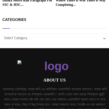
Dhaka Metro Rail Paragraph For
Where There is Will There is Way
SSC & HSC...
Completing...
CATEGORIES
ABOUT US
আসসালামু ওয়ালাইকুম, আমরা জানি এর অফিশিয়াল ওয়েবসাইটে আপনাকে স্বাগতম। আমরা জানি
বাংলাদেশের সবথেকে বড় শিক্ষামূলক ওয়েবসাইট। আপনি এখানে সকল ধরনের শিক্ষামূলক কন্টেন্ট
পাবেন।আমরা সবসময় চেষ্টা করি এমন সকল লেখা আমাদের ওয়েবসাইটে প্রকাশ করতে যা থেকে
কারও না কারও, কিছু না কিছু উপকার হবে। আমরা সাধারণত বাংলা, ইংরেজি এর নানা ব্যাকারণ