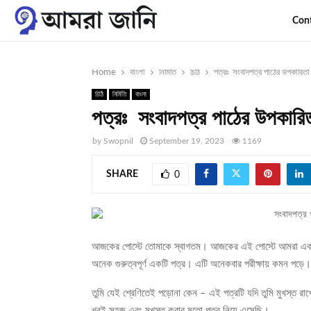
Con
Home
বাংলা
নির্মিতি
চিঠি
পত্রঃ সংবাদপত্র পাঠের উপকারিতা ব
চিঠি
নির্মিতি
বাংলা
পত্রঃ সংবাদপত্র পাঠের উপকারিতা
by
Swopnil
September 19, 2023
1169
SHARE
0
আজকের পোস্টে তোমাকে স্বাগতম। আজকের এই পোস্টে আমরা এক
অনেক গুরুত্বপূর্ণ একটি পত্র। এটি অনেকবার পরীক্ষায় কমন পড়ে।
তুমি যেই শ্রেণিতেই পড়োনা কেন – এই পত্রটি যদি তুমি মুখস্ত
খুবই সহজ এবং মুখস্ত করার মতো পত্র নিয়ে এসেছি।