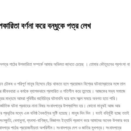
ারিতা বর্ণনা করে বন্ধুকে পত্র লেখ
াদপত্র পাঠের উপকারিতা সম্পর্কে আমার অভিমত জানতে চেয়েছ । তোমার কৌতূহলের প্রশংসা না
 চৌকষ ও পরিপূর্ণ মানুষ হিসেবে বেঁচে থাকতে হলে প্রয়োজন বিশ্বের ঘটনাস্রোতের সঙ্গে তাল
ুষের জীবনধারা ও কর্মকে ব্যাপকভাবে প্রসারিত ও গতিশীল করে তুলেছে। আজকের সভ্য সমাজে
ের মাধ্যমে আমরা পৃথিবীর বহুবিচিত্র ঘটনাবলি ঘরে বসে স্বল্প সময়ে অবগত হতে পারি।
ন্তর্জাতিক ঘটনা প্রবাহের নানা বিষয় সংবাদপত্রে উপস্থাপিত হয়। কোনো মানুষই আজ আর
্ট্র প্রভৃতির মধ্যে এক ঘনিষ্ঠ নৈকট্যের সৃষ্টি হয়েছে। মানুষ দিন দিন । যতই বহির্মুখী হচ্ছে ততই
, সংস্কৃতি, খেলাধুলা, ব্যবসা-বাণিজ্য, বিজ্ঞাপন ইত্যাদি প্রকাশ করে আমাদের অনেক উপকার করে
াদপত্র পাঠের প্রয়োজনীয়তা অপরিসীম। সংবাদপত্র দেশ ও জাতির মুখপত্র। সংবাদপত্রে