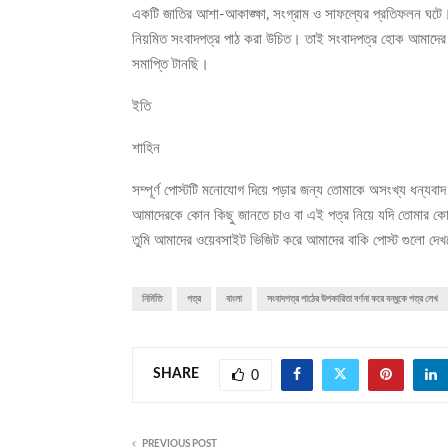
একটি জাতির আশা-আকাঙ্ক্ষা, সংগ্রাম ও সাফল্যের প্রতিফলন ঘটে। ন
নিয়মিত সংবাদপত্র পাঠ করা উচিত। তাই সংবাদপত্র হোক আমাদের দৈনন
সমাপ্তি টানছি।
ইতি
শাহিন
সম্পূর্ণ পোস্টটি মনোযোগ দিয়ে পড়ার জন্য তোমাকে অসংখ্য ধন্যবা
আমাদেরকে কোন কিছু জানতে চাও বা এই পত্র নিয়ে যদি তোমার কো
তুমি আমাদের ওয়েবসাইট ভিজিট করে আমাদের বাকি পোস্ট গুলো দে
নির্মিতি
পত্র
বাংলা
সংবাদপত্র পাঠের উপকারিতা বর্ণনা করে বন্ধুকে পত্র লেখ
SHARE
0
PREVIOUS POST