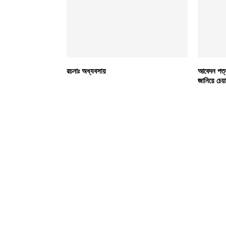
রচনাঃ অধ্যবসায়
আবেদন পত্
জানিয়ে চেয