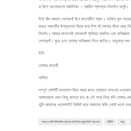
দু’পাশে অনেকগুলো অট্টালিকা । প্রাচীন স্থাপত্য-নিদর্শনে অপূর্ব।
ঈশা খাঁর আমলে সোনারগাঁ ছিল জলবেষ্টিত স্থান। বর্তমান মূল শহরে
করতে স্থানটির উপযুক্ততা বিচার করে ঈশা খাঁ সোনার গাঁকে বেছে নিয
নিদর্শন। আমার মানসপটে সোনারগাঁ স্মৃতিময় অমলিন এক অভিজ্ঞতা
সোনারগাঁ। ঘুরে এসে তোমার অভিজ্ঞতা লিখে জানিও। অফুরন্ত শ
ইতি
তোমার বান্ধবী
অর্পিতা
সম্পূর্ণ পোস্টটি মনোযোগ দিয়ে পড়ার জন্য তোমাকে অসংখ্য ধন্যবা
আমাদেরকে কোন কিছু জানতে চাও বা এই পত্র নিয়ে যদি তোমার কো
তুমি আমাদের ওয়েবসাইট ভিজিট করে আমাদের বাকি পোস্ট গুলো দে
কোনো একটি ঐতিহাসিক স্থানের বর্ণনা দিয়ে বন্ধুর নিকট পত্র লেখ
নির্মিতি
পত্র