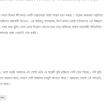
র পশ্চাৎ দিকের ক্ষীণকায়া একটি স্রোতধারা তারই সাক্ষ্য বহন করছে। শত্রুর আক্রমণ প্রতিহত
়েছিলেন রাজধানী হিসেবে। এর ক্ষয়িষ্ণু পলেস্তারা, বিবর্ণ দালান-কোঠা ইতিহাসের এক উজ্জ্বল
। সময় করে তুমিও দেখে এসো উত্থান-পতনের ধারা বেয়ে অতীতের সাক্ষ্য বহনকারী ঐতিহাসিক
ুভ কামনায় আজ এখানেই শেষ করছি।
দ। আশা করছি আমাদের এই পোস্ট থেকে যে পত্রটি তুমি চাচ্ছিলে সেটি পেয়ে গিয়েছ। যদি তুমি
নো মতামত থাকে, তাহলে সেটি আমাদের কমেন্টে জানাতে পারো। আজকের পোস্টে এই পর্যন্তই,
খতে পারো।
বাংলা