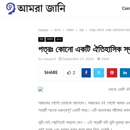
Con
Home
বাংলা
নির্মিতি
চিঠি
পত্রঃ কোনো একটি ঐতিহাসিক স্থানের
চিঠি
নির্মিতি
বাংলা
পত্রঃ কোনো একটি ঐতিহাসিক স্থান
by
Swopnil
September 19, 2023
2844
SHARE
2
আজকের পোস্টে তোমাকে স্বাগতম। আজকের এই পোস্টে আমরা এক
পত্রটি অনেক গুরুত্বপূর্ণ একটি পত্র। এটি অনেকবার পরীক্ষায় কম
তুমি যেই শ্রেণিতেই পড়োনা কেন – এই পত্রটি যদি তুমি মুখস্ত
খুবই সহজ এবং মুখস্ত করার মতো পত্র নিয়ে এসেছি।