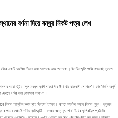
নের বর্ণনা দিয়ে বন্ধুর নিকট পত্র লেখ
-রঙিন একটি স্মরণীয় দিনের কথা তোমাকে আজ জানাবো । দিনটির স্মৃতি আমি কখনোই ভুলতে
ার বারো-ভূঁইয়া স্বনামধন্য স্বাধীনচেতা বীর ঈশা খাঁর রাজধানী সোনারগাঁ। ছায়ানির্জন অপূর্ব
 না দেখলে বর্ণনা করে বোঝানো অসাধ্য ।
শে বিশাল আকৃতির ভগ্নপ্রায় দ্বিতল ইমারত। সামনে স্ফটিক স্বচ্ছ বিশাল পুকুর। পুকুরের
ার পাথরে খোদাই গর্বিত প্রতিমূর্তি— বাংলার অবলুপ্ত শৌর্য-বীর্যের স্মৃতিরঞ্জিত প্রতীকী
াংলার লোকশিল্প-কারুশিল্প জাদুঘর। এখান থেকেই শুরু ঈশা খাঁর রাজধানীর মূল ভবন। রাস্তার