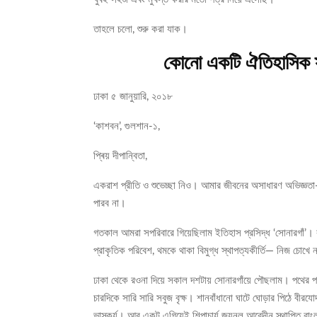
তাহলে চলো, শুরু করা যাক।
কোনো একটি ঐতিহাসিক স্থা
ঢাকা ৫ জানুয়ারি, ২০১৮
‘কাশবন’, গুলশান-১,
প্ৰিয় দীপান্বিতা,
একরাশ প্রীতি ও শুভেচ্ছা নিও। আমার জীবনের অসাধারণ অভিজ্ঞতা
পারব না।
গতকাল আমরা সপরিবারে গিয়েছিলাম ইতিহাস প্রসিদ্ধ ‘সোনারগাঁ’। বাংল
প্রাকৃতিক পরিবেশ, থমকে থাকা বিমুগ্ধ স্থাপত্যকীর্তি— নিজ চোখে
ঢাকা থেকে রওনা দিয়ে সকাল দশটায় সোনারগাঁয়ে পৌছলাম। পথের পা
চারদিকে সারি সারি সবুজ বৃক্ষ। শানবাঁধানো ঘাটে ঘোড়ার পিঠে বীরযোদ্ধ
ভাস্কর্য। আর একটু এগিয়েই শিল্পাচার্য জয়নুল আবেদীন স্থাপিত ব