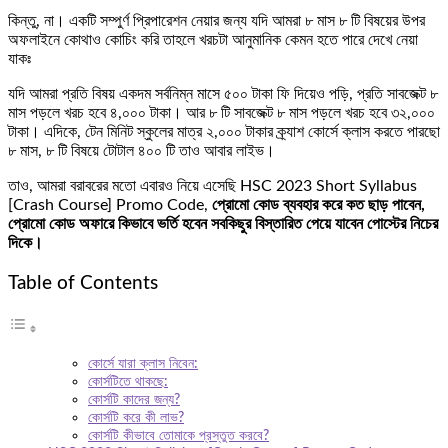
কিন্তু, না। একটি সম্পুর্ণ প্রিপারেশন নেয়ার জন্য যদি আমরা ৮ মাস ৮ টি বিষয়ের উপর
অফলাইনে কোথাও কোচিং করি তাহলে খরচটা আনুমানিক কেমন হতে পারে দেখে নেয়া
যাকঃ
যদি আমরা প্রতি বিষয় একদম সর্বনিম্ন মাসে ৫০০ টাকা ফি দিয়েও পড়ি, প্রতি সাবজেক্ট ৮
মাস পড়লে খরচ হবে ৪,০০০ টাকা। আর ৮ টি সাবজেক্ট ৮ মাস পড়লে খরচ হবে ৩২,০০০
টাকা। এদিকে, টেন মিনিট স্কুলের মাত্র ২,০০০ টাকার ক্র্যাশ কোর্সে ক্লাস করতে পারছো
৮ মাস, ৮ টি বিষয়ে টোটাল ৪০০ টি তাও আবার লাইভ।
তাও, আমরা বরাবরের মতো এবারও নিয়ে এসেছি HSC 2023 Short Syllabus
[Crash Course] Promo Code,
প্রোমো কোড ব্যবহার করে কত ছাড় পাবেন,
প্রোমো কোড অফারে কিভাবে ভর্তি হবেন সবকিছুর বিস্তারিত পেয়ে যাবেন পোস্টের নিচের
দিকে।
Table of Contents
কোর্সে যারা ক্লাস নিবেন:
কোর্সটিতে থাকছে:
কোর্সটি কাদের জন্য?
কোর্সটি করে কী লাভ?
কোর্সটি কীভাবে তোমাকে প্রস্তুত করবে?