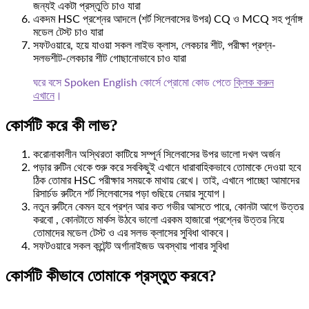
জন্যই একটা প্রস্তুতি চাও যারা
একদম HSC প্রশ্নের আদলে (শর্ট সিলেবাসের উপর) CQ ও MCQ সহ পূর্নাঙ্গ
মডেল টেস্ট চাও যারা
সফটওয়ারে, হয়ে যাওয়া সকল লাইভ ক্লাস, লেকচার শীট, পরীক্ষা প্রশ্ন-
সলভশীট-লেকচার শীট গোছানোভাবে চাও যারা
ঘরে বসে Spoken English কোর্সে প্রোমো কোড পেতে
ক্লিক করুন
এখানে
।
কোর্সটি করে কী লাভ?
করোনাকালীন অস্থিরতা কাটিয়ে সম্পূর্ন সিলেবাসের উপর ভালো দখল অর্জন
পড়ার রুটিন থেকে শুরু করে সবকিছুই এখানে ধারাবাহিকভাবে তোমাকে দেওয়া হবে
ঠিক তোমার HSC পরীক্ষার সময়কে মাথায় রেখে। তাই, এখানে পাচ্ছো আমাদের
রিসার্চড রুটিনে শর্ট সিলেবাসের পড়া গুছিয়ে নেয়ার সুযোগ।
নতুন রুটিনে কেমন হবে প্রশ্ন আর কত গভীর আসতে পারে, কোনটা আগে উত্তর
করবো , কোনটাতে মার্কস উঠবে ভালো এরকম হাজারো প্রশ্নের উত্তর নিয়ে
তোমাদের মডেল টেস্ট ও এর সলভ ক্লাসের সুবিধা থাকবে।
সফটওয়ারে সকল কন্টেন্ট অর্গানাইজড অবস্থায় পাবার সুবিধা
কোর্সটি কীভাবে তোমাকে প্রস্তুত করবে?