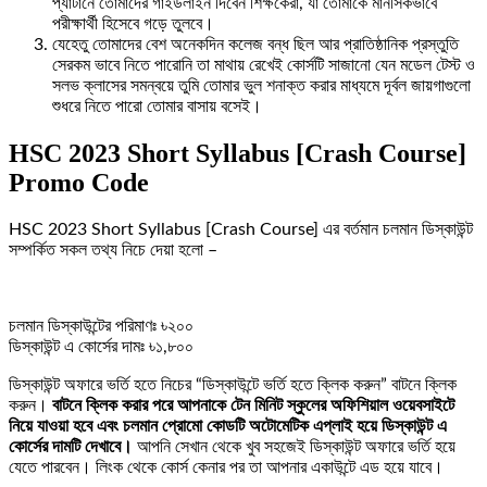
প্যাটার্নে তোমাদের গাইডলাইন দিবেন শিক্ষকেরা, যা তোমাকে মানসিকভাবে
পরীক্ষার্থী হিসেবে গড়ে তুলবে।
যেহেতু তোমাদের বেশ অনেকদিন কলেজ বন্ধ ছিল আর প্রাতিষ্ঠানিক প্রস্তুতি
সেরকম ভাবে নিতে পারোনি তা মাথায় রেখেই কোর্সটি সাজানো যেন মডেল টেস্ট ও
সলভ ক্লাসের সমন্বয়ে তুমি তোমার ভুল শনাক্ত করার মাধ্যমে দূর্বল জায়গাগুলো
শুধরে নিতে পারো তোমার বাসায় বসেই।
HSC 2023 Short Syllabus [Crash Course]
Promo Code
HSC 2023 Short Syllabus [Crash Course] এর বর্তমান চলমান ডিস্কাউন্ট
সম্পর্কিত সকল তথ্য নিচে দেয়া হলো –
চলমান ডিস্কাউন্টের পরিমাণঃ ৳২০০
ডিস্কাউন্ট এ কোর্সের দামঃ ৳১,৮০০
ডিস্কাউন্ট অফারে ভর্তি হতে নিচের “ডিস্কাউন্টে ভর্তি হতে ক্লিক করুন” বাটনে ক্লিক
করুন।
বাটনে ক্লিক করার পরে আপনাকে টেন মিনিট স্কুলের অফিশিয়াল ওয়েবসাইটে
নিয়ে যাওয়া হবে এবং চলমান প্রোমো কোডটি অটোমেটিক এপ্লাই হয়ে ডিস্কাউন্ট এ
কোর্সের দামটি দেখাবে।
আপনি সেখান থেকে খুব সহজেই ডিস্কাউন্ট অফারে ভর্তি হয়ে
যেতে পারবেন। লিংক থেকে কোর্স কেনার পর তা আপনার একাউন্টে এড হয়ে যাবে।