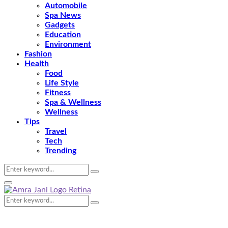
Automobile
Spa News
Gadgets
Education
Environment
Fashion
Health
Food
Life Style
Fitness
Spa & Wellness
Wellness
Tips
Travel
Tech
Trending
Search
Search
for:
Primary
Menu
Search
Search
for: