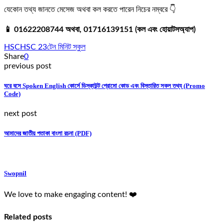
যেকোন তথ্য জানতে মেসেজ অথবা কল করতে পারেন নিচের নম্বরে 👇
📱 01622208744 অথবা, 01716139151 (কল এবং হোয়াটসঅ্যাপ)
HSC
HSC 23
টেন মিনিট স্কুল
Share
0
previous post
ঘরে বসে Spoken English কোর্সে ডিস্কাউন্ট প্রোমো কোড এবং বিস্তারিত সকল তথ্য (Promo
Code)
next post
আমাদের জাতীয় পতাকা বাংলা রচনা (PDF)
Swopnil
We love to make engaging content! ❤️
Related posts