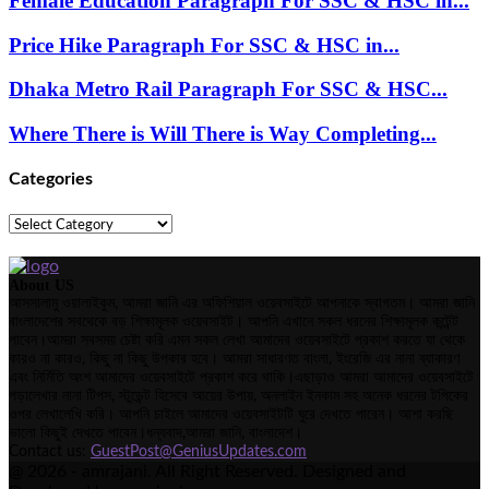
Female Education Paragraph For SSC & HSC in...
Price Hike Paragraph For SSC & HSC in...
Dhaka Metro Rail Paragraph For SSC & HSC...
Where There is Will There is Way Completing...
Categories
Categories
About US
আসসালামু ওয়ালাইকুম, আমরা জানি এর অফিশিয়াল ওয়েবসাইটে আপনাকে স্বাগতম। আমরা জানি
বাংলাদেশের সবথেকে বড় শিক্ষামূলক ওয়েবসাইট। আপনি এখানে সকল ধরনের শিক্ষামূলক কন্টেন্ট
পাবেন।আমরা সবসময় চেষ্টা করি এমন সকল লেখা আমাদের ওয়েবসাইটে প্রকাশ করতে যা থেকে
কারও না কারও, কিছু না কিছু উপকার হবে। আমরা সাধারণত বাংলা, ইংরেজি এর নানা ব্যাকারণ
এবং নির্মিতি অংশ আমাদের ওয়েবসাইটে প্রকাশ করে থাকি।এছাড়াও আমরা আমাদের ওয়েবসাইটে
পড়ালেখার নানা টিপস, স্টুডেন্ট হিসেবে আয়ের উপায়, অনলাইন ইনকাম সহ অনেক ধরনের টপিকের
ওপর লেখালেখি করি। আপনি চাইলে আমাদের ওয়েবসাইটটি ঘুরে দেখতে পারেন। আশা করছি
ভালো কিছুই দেখতে পাবেন।ধন্যবাদ,আমরা জানি, বাংলাদেশ।
Contact us:
GuestPost@GeniusUpdates.com
@ 2026 - amrajani. All Right Reserved. Designed and