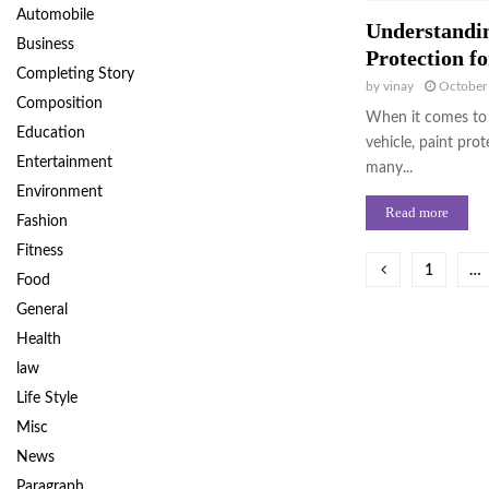
Automobile
Understandin
Business
Protection fo
Completing Story
by
vinay
October
Composition
When it comes to 
Education
vehicle, paint prot
Entertainment
many...
Environment
Read more
Fashion
Fitness
Posts
1
…
Food
paginati
General
Health
law
Life Style
Misc
News
Paragraph