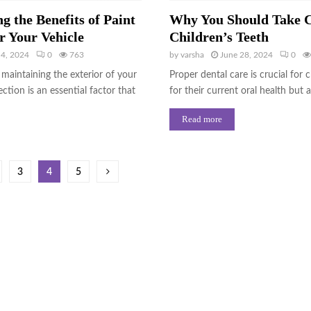
g the Benefits of Paint
Why You Should Take C
r Your Vehicle
Children’s Teeth
 4, 2024
0
763
by
varsha
June 28, 2024
0
maintaining the exterior of your
Proper dental care is crucial for c
ection is an essential factor that
for their current oral health but al
Read more
3
4
5
on