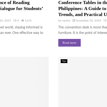
nce of Reading
Conference Tables in th
alogue for Students’
Philippines: A Guide to 
Trends, and Practical U
10, 2025
0
1676
by
varsha
November 30, 2024
ced world, staying informed is
The convention desk is more than
an ever. One effective way to
furniture. It is the point of interest
Read more
Tips