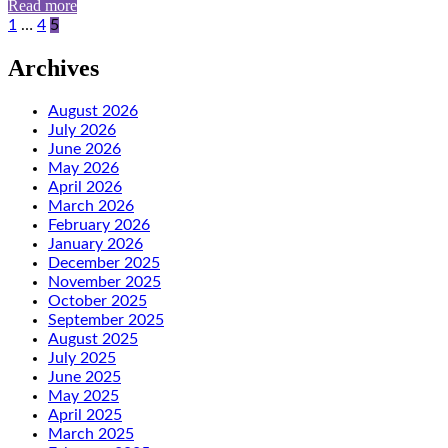
Read more
Posts
1
…
4
5
pagination
Archives
August 2026
July 2026
June 2026
May 2026
April 2026
March 2026
February 2026
January 2026
December 2025
November 2025
October 2025
September 2025
August 2025
July 2025
June 2025
May 2025
April 2025
March 2025