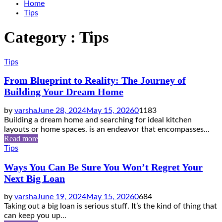
Home
Tips
Category : Tips
Tips
From Blueprint to Reality: The Journey of
Building Your Dream Home
by
varsha
June 28, 2024
May 15, 2026
0
1183
Building a dream home and searching for ideal kitchen
layouts or home spaces. is an endeavor that encompasses...
Read more
Tips
Ways You Can Be Sure You Won’t Regret Your
Next Big Loan
by
varsha
June 19, 2024
May 15, 2026
0
684
Taking out a big loan is serious stuff. It’s the kind of thing that
can keep you up...