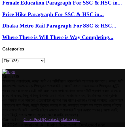
Female Education Paragraph For SSC & HSC in...
Price Hike Paragraph For SSC & HSC in...
Dhaka Metro Rail Paragraph For SSC & HSC...
Where There is Will There is Way Completing...
Categories
Categories
About US
আসসালামু ওয়ালাইকুম, আমরা জানি এর অফিশিয়াল ওয়েবসাইটে আপনাকে স্বাগতম। আমরা জানি
বাংলাদেশের সবথেকে বড় শিক্ষামূলক ওয়েবসাইট। আপনি এখানে সকল ধরনের শিক্ষামূলক কন্টেন্ট
পাবেন।আমরা সবসময় চেষ্টা করি এমন সকল লেখা আমাদের ওয়েবসাইটে প্রকাশ করতে যা থেকে
কারও না কারও, কিছু না কিছু উপকার হবে। আমরা সাধারণত বাংলা, ইংরেজি এর নানা ব্যাকারণ
এবং নির্মিতি অংশ আমাদের ওয়েবসাইটে প্রকাশ করে থাকি।এছাড়াও আমরা আমাদের ওয়েবসাইটে
পড়ালেখার নানা টিপস, স্টুডেন্ট হিসেবে আয়ের উপায়, অনলাইন ইনকাম সহ অনেক ধরনের টপিকের
ওপর লেখালেখি করি। আপনি চাইলে আমাদের ওয়েবসাইটটি ঘুরে দেখতে পারেন। আশা করছি
ভালো কিছুই দেখতে পাবেন।ধন্যবাদ,আমরা জানি, বাংলাদেশ।
Contact us:
GuestPost@GeniusUpdates.com
@ 2026 - amrajani. All Right Reserved. Designed and