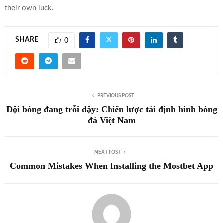
their own luck.
SHARE
0
PREVIOUS POST
Đội bóng đang trỗi dậy: Chiến lược tái định hình bóng
đá Việt Nam
NEXT POST
Common Mistakes When Installing the Mostbet App