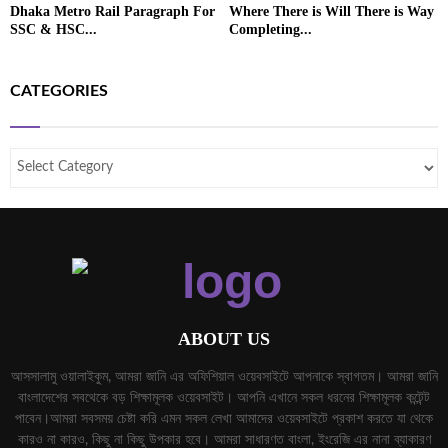
Dhaka Metro Rail Paragraph For
Where There is Will There is Way
SSC & HSC...
Completing...
CATEGORIES
ABOUT US
আসসালামু ওয়ালাইকুম, আমরা জানি এর অফিশিয়াল ওয়েবসাইটে আপনাকে স্বাগতম। আমরা জানি
বাংলাদেশের সবথেকে বড় শিক্ষামূলক ওয়েবসাইট। আপনি এখানে সকল ধরনের শিক্ষামূলক কন্টেন্ট
পাবেন।আমরা সবসময় চেষ্টা করি এমন সকল লেখা আমাদের ওয়েবসাইটে প্রকাশ করতে যা থেকে
কারও না কারও, কিছু না কিছু উপকার হবে। আমরা সাধারণত বাংলা, ইংরেজি এর নানা ব্যাকারণ