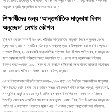
প্রতিযোগিতা, চিত্রাঙ্কন, ও প্রবন্ধ উপস্থাপন অনুষ্ঠান হয়। এই অনুষ্ঠানগুলো শিক্ষার্থীদের
মাতৃভাষার প্রতি শ্রদ্ধাশীল ও সচেতন করে তোলে।
শিক্ষার্থীদের জন্য ‘আন্তর্জাতিক মাতৃভাষা দিবস
অনুচ্ছেদ’ লেখার কৌশল
তুমি যদি একজন শিক্ষার্থী হও এবং পরীক্ষায় আন্তর্জাতিক মাতৃভাষা দিবস অনুচ্ছেদ লেখার
প্রশ্ন আসে, তাহলে লেখাটিকে গঠনবদ্ধ ও তথ্যসমৃদ্ধভাবে উপস্থাপন করা জরুরি। প্রথমে
সংক্ষেপে লিখবে, ২১ ফেব্রুয়ারি আন্তর্জাতিক মাতৃভাষা দিবস হিসেবে পালিত হয়, যা মাতৃভাষার
জন্য আত্মত্যাগকারী শহীদদের স্মরণে উদযাপিত হয়। এরপর ভাষা আন্দোলনের ইতিহাস
উল্লেখ করবে—যেমন, ১৯৫২ সালে বাংলা ভাষাকে রাষ্ট্রভাষা করার দাবিতে ছাত্ররা আন্দোলনে
অংশ নেয় এবং শহীদ হন সালাম, বরকত, রফিক, জব্বার।
এরপর ইউনেস্কোর স্বীকৃতি যুক্ত করবে—১৯৯৯ সালে এই দিনটিকে আন্তর্জাতিক মাতৃভাষা
দিবস হিসেবে ঘোষণা করা হয়। বর্তমান সময়ে এই দিবসটি শহীদ মিনারে শ্রদ্ধা, প্রভাতফেরি,
সাংস্কৃতিক অনুষ্ঠান ও রচনা প্রতিযোগিতার মাধ্যমে উদযাপিত হয়। শেষ অংশে নিজের
উপলব্ধি যোগ করে লেখাটিকে আবেগময় করে তুলবে—যেমন, “এই দিবসটি আমাদের মাতৃভাষার
প্রতি গর্ব ও ভালোবাসা প্রকাশের সুযোগ দেয়।” এভাবে লেখলে অনুচ্ছেদটি হবে পরিষ্কার,