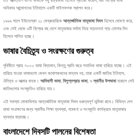
এই আত্মত্যাগ বাংলা ভাষাকে শুধু রাষ্ট্রভাষা হিসেবে প্রতিষ্ঠা করেনি, বরং বিশ্বের ভাষা
অধিকার আন্দোলনের ইতিহাসে একটি মাইলফলক স্থাপন করে।
১৯৯৯ সালে ইউনেস্কো ২১ ফেব্রুয়ারিকে
আন্তর্জাতিক মাতৃভাষা দিবস
হিসেবে ঘোষণা করে,
এবং সেই থেকে এটি বিশ্বের বহু দেশে মাতৃভাষার মর্যাদা নিয়ে সচেতনতা গড়ে তোলার দিন
হিসেবে পালিত হচ্ছে।
ভাষার বৈচিত্র্য ও সংরক্ষণের গুরুত্ব
পৃথিবীতে প্রায় ৭০০০ ভাষা বিদ্যমান, কিন্তু প্রতি বছর শতাধিক ভাষা হারিয়ে যাচ্ছে। এই
হারিয়ে যাওয়া ভাষাগুলো কেবল কথোপকথনের মাধ্যম নয়, তারা একটি জাতির ইতিহাস,
ঐতিহ্য ও আত্মার বাহক।
আদিবাসী ভাষা
,
বিলুপ্তপ্রায় ভাষা
, ও
স্থানীয় উপভাষা
হারালে সেই
জাতিগুলোর সংস্কৃতিও হারিয়ে যায়।
এই সমস্যা মোকাবিলায় আন্তর্জাতিক মাতৃভাষা দিবস গুরুত্বপূর্ণ ভূমিকা রাখে। বিভিন্ন দেশ
ভাষা সংরক্ষণের জন্য স্থানীয় শিক্ষা ব্যবস্থা, গবেষণা ও সংস্কৃতি কার্যক্রমে মাতৃভাষার
ব্যবহার বাড়াচ্ছে।
বাংলাদেশে দিবসটি পালনের বিশেষতা