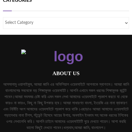
CATEGORIES
ABOUT US
আসসালামু ওয়ালাইকুম, আমরা জানি এর অফিশিয়াল ওয়েবসাইটে আপনাকে স্বাগতম। আমরা জানি
বাংলাদেশের সবথেকে বড় শিক্ষামূলক ওয়েবসাইট। আপনি এখানে সকল ধরনের শিক্ষামূলক কন্টেন্ট
পাবেন।আমরা সবসময় চেষ্টা করি এমন সকল লেখা আমাদের ওয়েবসাইটে প্রকাশ করতে যা থেকে
কারও না কারও, কিছু না কিছু উপকার হবে। আমরা সাধারণত বাংলা, ইংরেজি এর নানা ব্যাকারণ
এবং নির্মিতি অংশ আমাদের ওয়েবসাইটে প্রকাশ করে থাকি।এছাড়াও আমরা আমাদের ওয়েবসাইটে
পড়ালেখার নানা টিপস, স্টুডেন্ট হিসেবে আয়ের উপায়, অনলাইন ইনকাম সহ অনেক ধরনের টপিকের
ওপর লেখালেখি করি। আপনি চাইলে আমাদের ওয়েবসাইটটি ঘুরে দেখতে পারেন। আশা করছি
ভালো কিছুই দেখতে পাবেন।ধন্যবাদ,আমরা জানি, বাংলাদেশ।