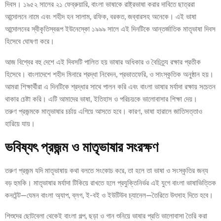
দিবস। ১৯৫২ সালের ২১ ফেব্রুয়ারি, বাংলা ভাষাকে রাষ্ট্রভাষা করার দাবিতে ছাত্ররা
আন্দোলনে নামে এবং শহীদ হন সালাম, রফিক, বরকত, জব্বারসহ অনেকে। এই ভাষা
আন্দোলনের স্বীকৃতিস্বরূপ ইউনেস্কো ১৯৯৯ সালে এই দিনটিকে আন্তর্জাতিক মাতৃভাষা দিবস
হিসেবে ঘোষণা করে।
আজ বিশ্বের বহু দেশে এই দিবসটি পালিত হয় ভাষার অধিকার ও বৈচিত্র্য রক্ষার প্রতীক
হিসেবে। বাংলাদেশে শহীদ মিনারে শ্রদ্ধা নিবেদন, প্রভাতফেরি, ও সাংস্কৃতিক অনুষ্ঠান হয়।
আমরা শিক্ষার্থীরা এ দিনটিকে শ্রদ্ধার সাথে পালন করি এবং বাংলা ভাষার মর্যাদা রক্ষায় সচেতন
থাকার চেষ্টা করি। এটি আমাদের ভাষা, ইতিহাস ও পরিচয়কে ভালোবাসার শিক্ষা দেয়।
তরুণ প্রজন্মকে মাতৃভাষার চর্চায় এগিয়ে আসতে হবে। কারণ, ভাষা হারালে জাতিসত্তাও
হারিয়ে যায়।
ভবিষ্যৎ প্রজন্ম ও মাতৃভাষার সংরক্ষণ
তরুণ প্রজন্ম যদি মাতৃভাষায় কথা বলতে সংকোচ করে, তা হলে তা ভাষা ও সংস্কৃতির জন্য
বড় হুমকি। মাতৃভাষার মর্যাদা টিকিয়ে রাখতে হলে প্রযুক্তিনির্ভর এই যুগে বাংলা ভাষাভিত্তিক
কনটেন্ট—যেমন বাংলা অ্যাপ, ব্লগ, ই-বই ও ইউটিউব চ্যানেল—তৈরিতে উৎসাহ দিতে হবে।
শিশুদের ছোটবেলা থেকেই বাংলা গল্প, ছড়া ও গান শুনিয়ে ভাষার প্রতি ভালোবাসা তৈরি করা