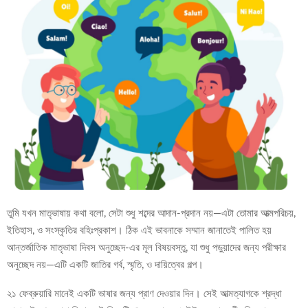
তুমি যখন মাতৃভাষায় কথা বলো, সেটা শুধু শব্দের আদান-প্রদান নয়—এটা তোমার আত্মপরিচয়,
ইতিহাস, ও সংস্কৃতির বহিঃপ্রকাশ। ঠিক এই ভাবনাকে সম্মান জানাতেই পালিত হয়
আন্তর্জাতিক মাতৃভাষা দিবস অনুচ্ছেদ-এর মূল বিষয়বস্তু, যা শুধু পড়ুয়াদের জন্য পরীক্ষার
অনুচ্ছেদ নয়—এটি একটি জাতির গর্ব, স্মৃতি, ও দায়িত্বের গল্প।
২১ ফেব্রুয়ারি মানেই একটি ভাষার জন্য প্রাণ দেওয়ার দিন। সেই আত্মত্যাগকে শ্রদ্ধা