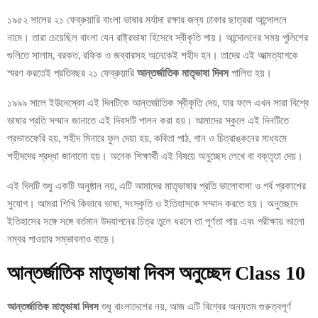
১৯৫২ সালের ২১ ফেব্রুয়ারি বাংলা ভাষার মর্যাদা রক্ষার জন্য ঢাকার ছাত্ররা আন্দোলনে
নামে। তারা চেয়েছিল বাংলা যেন রাষ্ট্রভাষা হিসেবে স্বীকৃতি পায়। আন্দোলনের সময় পুলিশের
গুলিতে সালাম, বরকত, রফিক ও জব্বারসহ অনেকেই শহীদ হন। তাদের এই আত্মত্যাগকে
স্মরণ করতেই প্রতিবছর ২১ ফেব্রুয়ারি
আন্তর্জাতিক মাতৃভাষা দিবস
পালিত হয়।
১৯৯৯ সালে ইউনেস্কো এই দিনটিকে আন্তর্জাতিক স্বীকৃতি দেয়, যার ফলে এখন সারা বিশ্বে
ভাষার প্রতি সম্মান জানাতে এই দিবসটি পালন করা হয়। আমাদের স্কুলে এই দিনটিতে
প্রভাতফেরি হয়, শহীদ মিনারে ফুল দেয়া হয়, কবিতা পাঠ, গান ও চিত্রাঙ্কনের মাধ্যমে
শহীদদের শ্রদ্ধা জানানো হয়। অনেক শিক্ষার্থী এই বিষয়ে অনুচ্ছেদ লেখে বা বক্তৃতা দেয়।
এই দিনটি শুধু একটি অনুষ্ঠান নয়, এটি আমাদের মাতৃভাষার প্রতি ভালোবাসা ও গর্ব প্রকাশের
সুযোগ। আমরা শিখি কিভাবে ভাষা, সংস্কৃতি ও ইতিহাসকে সম্মান করতে হয়। অনুচ্ছেদে
ইতিহাসের সঙ্গে সঙ্গে বর্তমান উদযাপনের চিত্র তুলে ধরলে তা পূর্ণতা পায় এবং পরীক্ষায় ভালো
নম্বর পাওয়ার সম্ভাবনাও বাড়ে।
আন্তর্জাতিক মাতৃভাষা দিবস অনুচ্ছেদ Class 10
আন্তর্জাতিক মাতৃভাষা দিবস
শুধু বাংলাদেশের নয়, আজ এটি বিশ্বের অন্যতম গুরুত্বপূর্ণ