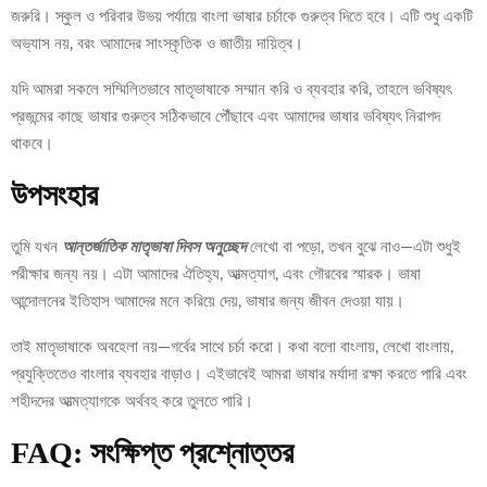
জরুরি। স্কুল ও পরিবার উভয় পর্যায়ে বাংলা ভাষার চর্চাকে গুরুত্ব দিতে হবে। এটি শুধু একটি
অভ্যাস নয়, বরং আমাদের সাংস্কৃতিক ও জাতীয় দায়িত্ব।
যদি আমরা সকলে সম্মিলিতভাবে মাতৃভাষাকে সম্মান করি ও ব্যবহার করি, তাহলে ভবিষ্যৎ
প্রজন্মের কাছে ভাষার গুরুত্ব সঠিকভাবে পৌঁছাবে এবং আমাদের ভাষার ভবিষ্যৎ নিরাপদ
থাকবে।
উপসংহার
তুমি যখন
আন্তর্জাতিক মাতৃভাষা দিবস অনুচ্ছেদ
লেখো বা পড়ো, তখন বুঝে নাও—এটা শুধুই
পরীক্ষার জন্য নয়। এটা আমাদের ঐতিহ্য, আত্মত্যাগ, এবং গৌরবের স্মারক। ভাষা
আন্দোলনের ইতিহাস আমাদের মনে করিয়ে দেয়, ভাষার জন্য জীবন দেওয়া যায়।
তাই মাতৃভাষাকে অবহেলা নয়—গর্বের সাথে চর্চা করো। কথা বলো বাংলায়, লেখো বাংলায়,
প্রযুক্তিতেও বাংলার ব্যবহার বাড়াও। এইভাবেই আমরা ভাষার মর্যাদা রক্ষা করতে পারি এবং
শহীদদের আত্মত্যাগকে অর্থবহ করে তুলতে পারি।
FAQ: সংক্ষিপ্ত প্রশ্নোত্তর