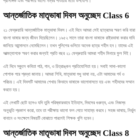
প্রাসঙ্গিক এবং পরীক্ষায় ভালো নম্বর পাওয়ার মতো উপযোগী।
আন্তর্জাতিক মাতৃভাষা দিবস অনুচ্ছেদ Class 6
২১ ফেব্রুয়ারি আন্তর্জাতিক মাতৃভাষা দিবস। এই দিনে আমরা সেই ছাত্রদের স্মরণ করি যারা
বাংলা ভাষার জন্য জীবন দিয়েছিলেন। ১৯৫২ সালে তারা বাংলা ভাষাকে রাষ্ট্রভাষা করার দাবি
জানিয়ে আন্দোলনে নেমেছিলেন। তখন পুলিশের গুলিতে অনেক ছাত্র শহীদ হন। তাদের এই
আত্মত্যাগকে স্মরণ করার জন্যই প্রতি বছর ২১ ফেব্রুয়ারি আমরা শহীদ মিনারে ফুল দিই।
এই দিনে স্কুলে কবিতা পাঠ, গান, ও চিত্রাঙ্কন প্রতিযোগিতা হয়। সবাই সাদা-কালো
পোশাক পরে শ্রদ্ধা জানায়। আমরা শিখি, মাতৃভাষা শুধু ভাষা নয়, এটা আমাদের গর্ব ও
পরিচয়। এই দিবসটি আমাদের শেখায় কিভাবে ভাষাকে ভালোবাসতে হয় এবং শহীদদের সম্মান
করতে হয়।
এই লেখাটি ছোট হলেও যদি তুমি পরিষ্কারভাবে ইতিহাস, দিবসের গুরুত্ব, এবং নিজস্ব
অনুভূতি প্রকাশ করো, তবে তা পরীক্ষায় ভালো ফল পেতে সাহায্য করবে। সহজ ভাষায়, নির্ভুল
বানানে ও সংক্ষেপে বিষয়টি বোঝাতে পারলেই শিক্ষক খুশি হবেন।
আন্তর্জাতিক মাতৃভাষা দিবস অনুচ্ছেদ Class 8