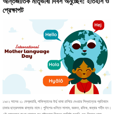
আন্তর্জাতিক মাতৃভাষা দিবস অনুচ্ছেদ: ইতিহাস ও
প্রেক্ষাপট
১৯৫২ সালের ২১ ফেব্রুয়ারি, পাকিস্তানের উর্দু ভাষা চাপিয়ে দেওয়ার সিদ্ধান্তের প্রতিবাদে
ঢাকার ছাত্রসমাজ রাস্তায় নামে। পুলিশের গুলিতে সালাম, বরকত, রফিক, জব্বার শহীদ হন।