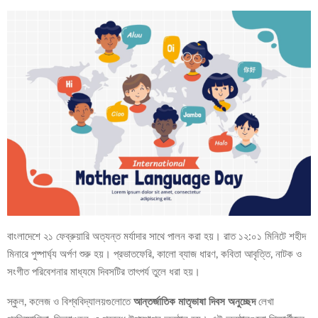
বাংলাদেশে ২১ ফেব্রুয়ারি অত্যন্ত মর্যাদার সাথে পালন করা হয়। রাত ১২:০১ মিনিটে শহীদ
মিনারে পুষ্পার্ঘ্য অর্পণ শুরু হয়। প্রভাতফেরি, কালো ব্যাজ ধারণ, কবিতা আবৃত্তি, নাটক ও
সংগীত পরিবেশনার মাধ্যমে দিবসটির তাৎপর্য তুলে ধরা হয়।
স্কুল, কলেজ ও বিশ্ববিদ্যালয়গুলোতে
আন্তর্জাতিক মাতৃভাষা দিবস অনুচ্ছেদ
লেখা