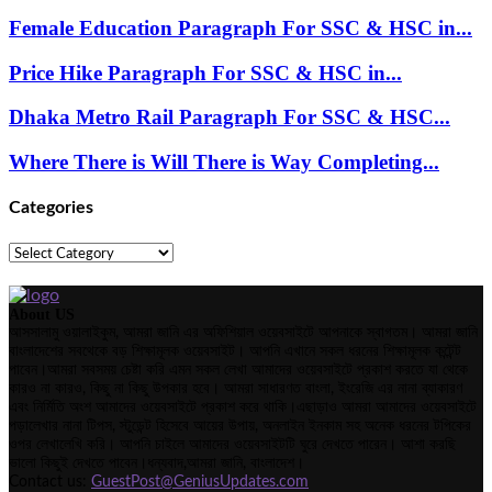
Female Education Paragraph For SSC & HSC in...
Price Hike Paragraph For SSC & HSC in...
Dhaka Metro Rail Paragraph For SSC & HSC...
Where There is Will There is Way Completing...
Categories
Categories
About US
আসসালামু ওয়ালাইকুম, আমরা জানি এর অফিশিয়াল ওয়েবসাইটে আপনাকে স্বাগতম। আমরা জানি
বাংলাদেশের সবথেকে বড় শিক্ষামূলক ওয়েবসাইট। আপনি এখানে সকল ধরনের শিক্ষামূলক কন্টেন্ট
পাবেন।আমরা সবসময় চেষ্টা করি এমন সকল লেখা আমাদের ওয়েবসাইটে প্রকাশ করতে যা থেকে
কারও না কারও, কিছু না কিছু উপকার হবে। আমরা সাধারণত বাংলা, ইংরেজি এর নানা ব্যাকারণ
এবং নির্মিতি অংশ আমাদের ওয়েবসাইটে প্রকাশ করে থাকি।এছাড়াও আমরা আমাদের ওয়েবসাইটে
পড়ালেখার নানা টিপস, স্টুডেন্ট হিসেবে আয়ের উপায়, অনলাইন ইনকাম সহ অনেক ধরনের টপিকের
ওপর লেখালেখি করি। আপনি চাইলে আমাদের ওয়েবসাইটটি ঘুরে দেখতে পারেন। আশা করছি
ভালো কিছুই দেখতে পাবেন।ধন্যবাদ,আমরা জানি, বাংলাদেশ।
Contact us:
GuestPost@GeniusUpdates.com