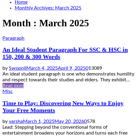
Home
Monthly Archives: March 2025
Month : March 2025
Paragraph
An Ideal Student Paragraph For SSC & HSC in
150, 200 & 300 Words
by
Swopnil
March 4, 2025
April 9, 2025
0
13089
An ideal student paragraph is one who demonstrates humility
and respect towards their studies and elders. They exhibit...
Read more
Misc
Time to Play: Discovering New Ways to Enjoy
Your Free Moments
by
varsha
March 1, 2025
May 20, 2026
0
578
Lead: Stepping beyond the conventional forms of
entertainment broadens your horizons and turns each free