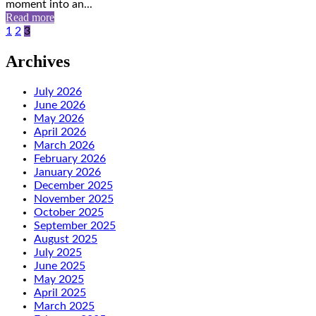
moment into an...
Read more
Posts
1
2
3
pagination
Archives
July 2026
June 2026
May 2026
April 2026
March 2026
February 2026
January 2026
December 2025
November 2025
October 2025
September 2025
August 2025
July 2025
June 2025
May 2025
April 2025
March 2025