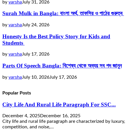
by
varsha
July 31, 2026
Surah Mulk in Bangla: বাংলা অর্থ, তাফসির ও পাঠের গুরুত্ব
by
varsha
July 24, 2026
Honesty Is the Best Policy Story for Kids and
Students
by
varsha
July 17, 2026
Parts Of Speech Bangla: বিশেষ্য থেকে অব্যয় সব পদ জানুন
by
varsha
July 10, 2026
July 17, 2026
Popular Posts
City Life And Rural Life Paragraph For SSC...
December 4, 2025
December 16, 2025
City life and rural life paragraph are characterized by luxury,
competition, and noise,...