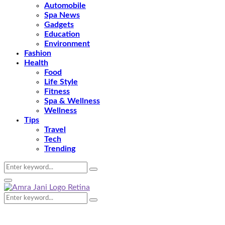
Automobile
Spa News
Gadgets
Education
Environment
Fashion
Health
Food
Life Style
Fitness
Spa & Wellness
Wellness
Tips
Travel
Tech
Trending
Search
Search
for:
Primary
Menu
Search
Search
for: