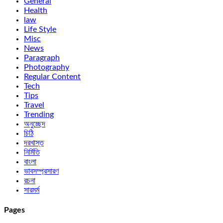
General
Health
law
Life Style
Misc
News
Paragraph
Photography
Regular Content
Tech
Tips
Travel
Trending
অনুচ্ছেদ
চিঠি
দরখাস্ত
নির্মিতি
বাংলা
ভাবসম্প্রসারণ
রচনা
সারমর্ম
Pages