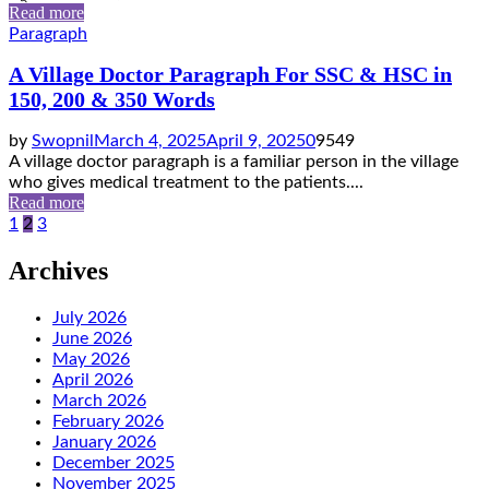
Read more
Paragraph
A Village Doctor Paragraph For SSC & HSC in
150, 200 & 350 Words
by
Swopnil
March 4, 2025
April 9, 2025
0
9549
A village doctor paragraph is a familiar person in the village
who gives medical treatment to the patients....
Read more
Posts
1
2
3
pagination
Archives
July 2026
June 2026
May 2026
April 2026
March 2026
February 2026
January 2026
December 2025
November 2025