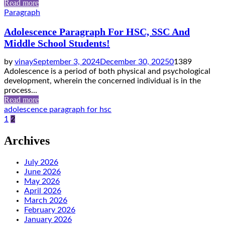
Read more
Paragraph
Adolescence Paragraph For HSC, SSC And
Middle School Students!
by
vinay
September 3, 2024
December 30, 2025
0
1389
Adolescence is a period of both physical and psychological
development, wherein the concerned individual is in the
process...
Read more
adolescence paragraph for hsc
Posts
1
2
pagination
Archives
July 2026
June 2026
May 2026
April 2026
March 2026
February 2026
January 2026