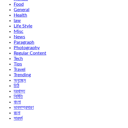
Food
General
Health
law
Life Style
Misc
News
Paragraph
Photography
Regular Content
Tech
Tips
Travel
Trending
অনুচ্ছেদ
চিঠি
দরখাস্ত
নির্মিতি
বাংলা
ভাবসম্প্রসারণ
রচনা
সারমর্ম