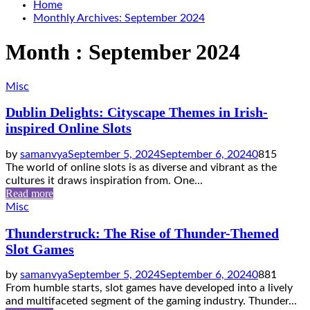
Home
Monthly Archives: September 2024
Month : September 2024
Misc
Dublin Delights: Cityscape Themes in Irish-
inspired Online Slots
by
samanvya
September 5, 2024
September 6, 2024
0
815
The world of online slots is as diverse and vibrant as the
cultures it draws inspiration from. One...
Read more
Misc
Thunderstruck: The Rise of Thunder-Themed
Slot Games
by
samanvya
September 5, 2024
September 6, 2024
0
881
From humble starts, slot games have developed into a lively
and multifaceted segment of the gaming industry. Thunder...