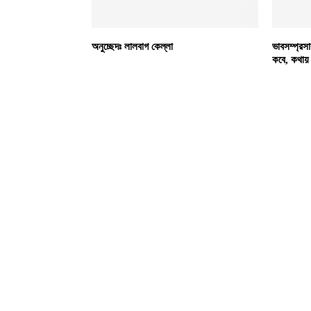
অনুচ্ছেদঃ লালবাগ কেল্লা
ভাবসম্প্রস
কবে, কথায় 