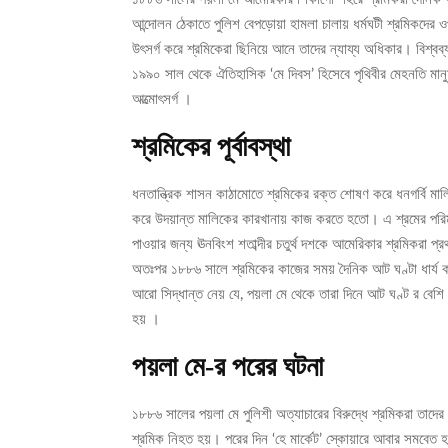
আন্দোলন ঠেকাতে পুলিশ বেপড়োয়া হামলা চালায় ধর্মঘটী শ্রমিকদের
উৎসর্গ করে শ্রমিকেরা ছিনিয়ে আনে তাদের ন্যায্য অধিকার। বিশ্বব্
১৯৯০ সাল থেকে ঐতিহাসিক ‘মে দিবস’ হিসেবে পৃথিবীর মেহনতি মানু
আত্মোৎসর্গ ।
শ্রমিকের পূর্বাবস্থা
ধনতান্ত্রিক শাসন কাঠামোতে শ্রমিকের রক্ত শোষণ করে ধনগর্বি মালি
করে উদয়ান্ত মালিকের কারখানায় কাজ করতে হতো। এ শ্রমের পরি
পাওয়ার জন্য ঊনবিংশ শতাব্দীর চতুর্থ দশকে আমেরিকার শ্রমিকরা প্
অতঃপর ১৮৮৬ সালে শ্রমিকের কাজের সময় দৈনিক আট ঘণ্টা ধার্য ক
আরো সিদ্ধান্ত নেয় যে, পয়লা মে থেকে তারা দিনে আট ঘণ্ট র বেশ
হয় ।
পয়লা মে-র পরের ঘটনা
১৮৮৬ সালের পয়লা মে পুলিশী অত্যাচারের বিরুদ্ধে শ্রমিকরা তাদের প
শ্রমিক নিহত হয়। পরের দিন ‘হে মার্কেট’ স্কোয়ারে আবার সমবেত হয