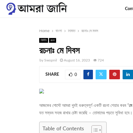
Con
Home
বাংলা
নির্মিতি
রচনাঃ মে দিবস
নির্মিতি
রচনা
রচনাঃ মে দিবস
by
Swopnil
August 16, 2023
724
SHARE
0
আজকের পোস্টে আমরা খুবই গুরুত্বপূর্ণ একটি রচনা শেয়ার করব “
মে
যত সম্ভব সহজ রাখার চেষ্টা করেছি – তোমাদের পড়তে সুবিধা হবে
Table of Contents