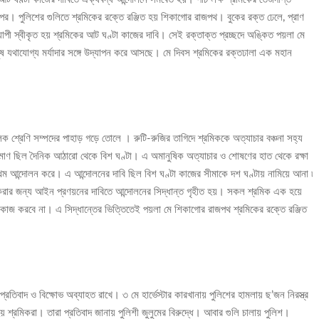
 ওপর। পুলিশের গুলিতে শ্রমিকের রক্তে রঞ্জিত হয় শিকাগোর রাজপথ। বুকের রক্ত ঢেলে, প্রাণ
যাপী স্বীকৃত হয় শ্রমিকের আট ঘণ্টা কাজের দাবি। সেই রক্তাক্ত প্রচ্ছদে অঙ্কিত পয়লা মে
ষ যথাযোগ্য মর্যাদার সঙ্গে উদ্যাপন করে আসছে। মে দিবস শ্রমিকের রক্তঢালা এক মহান
ক শ্রেণি সম্পদের পাহাড় গড়ে তোলে । রুটি-রুজির তাগিদে শ্রমিককে অত্যাচার বঞ্চনা সহ্য
মাণ ছিল দৈনিক আঠারো থেকে বিশ ঘণ্টা। এ অমানুষিক অত্যাচার ও শোষণের হাত থেকে রক্ষা
রথম আন্দোলন করে। এ আন্দোলনের দাবি ছিল বিশ ঘণ্টা কাজের সীমাকে দশ ঘণ্টায় নামিয়ে আনা ৷
রার জন্য আইন প্রণয়নের দাবিতে আন্দোলনের সিদ্ধান্ত গৃহীত হয়। সকল শ্রমিক এক হয়ে
ি কাজ করবে না। এ সিদ্ধান্তের ভিত্তিতেই পয়লা মে শিকাগোর রাজপথ শ্রমিকের রক্তে রঞ্জিত
্রতিবাদ ও বিক্ষোভ অব্যাহত রাখে। ৩ মে হার্ভেস্টার কারখানায় পুলিশের হামলায় ছ’জন নিরস্ত্র
় শ্রমিকরা। তারা প্রতিবাদ জানায় পুলিশী জুলুমের বিরুদ্ধে। আবার গুলি চালায় পুলিশ।