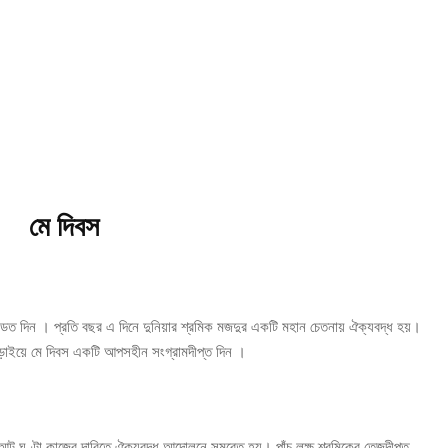
মে দিবস
ডিত দিন । প্রতি বছর এ দিনে দুনিয়ার শ্রমিক মজদুর একটি মহান চেতনায় ঐক্যবদ্ধ হয়।
ার লড়াইয়ে মে দিবস একটি আপসহীন সংগ্রামদীপ্ত দিন ।
 ঘণ্টা কাজের দাবিতে ঐক্যবদ্ধ আন্দোলনে সমবেত হয়। পাঁচ লক্ষ শ্রমিকের তেজদীপ্ত