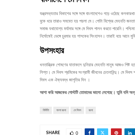
যন্ত্রসভ্যতার বিকাশের সঙ্গে সঙ্গে বাংলাদেশেও গড়ে ওঠেছে কলকা
বুকে ধরে তারাও সমবেত হয় পয়লা মে। গোটা বিশ্বের মেহনতি জনতার
সমাজ যথাযোগ্য মর্যাদার সঙ্গে মে দিবস পালন করতে পারেনি। পশ্চি
নির্ঘোষেই ভেঙ্গে চুরমার হয় শাসকের সিংহাসন। তারাই বয়ে আনে মুক
উপসংহার
ধনতান্ত্রিক শোষণের যাতাকলে দুনিয়ার মেহনতি মানুষ আজও পিষ্ট হচ্
লিপ্ত। মে দিবস শ্রমিকের সংগ্রামী জীবনের চেতনাবিন্দু। মে দিবস 
দিবস এক ঐক্যবদ্ধ জাগৃতির দিন ।
আশা করি আজকের পোস্টটি তোমাদের ভালো লেগেছে। তুমি যদি অন্য
নির্মিতি
বাংলা রচনা
মে দিবস
রচনা
SHARE
0