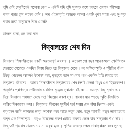
তুমি যেই শ্রেণিতেই পড়োনা কেন – এইটি যদি তুমি মুখস্ত রাখো তাহলে তোমার পরীক্ষায়
কমন পড়ার চান্স অনেক বেশি। আর এইজন্যই আজকে আমরা একটি খুবই সহজ এবং মুখস্ত
করার মতো অনুচ্ছেদ নিয়ে এসেছি।
তাহলে চলো, শুরু করা যাক।
বিদ্যালয়ের শেষ দিন
বিদ্যালয় শিক্ষাজীবনের একটি গুরুত্বপূর্ণ অধ্যায় । অনেকগুলো বছর অনেকগুলো শ্রেণিস্তর
পেরোতে পেরোতে একদিন বিদায় নিতে হয় বিদ্যালয় থেকে। বহু সঞ্চিত স্মৃতি ও প্রীতির বাঁধন
ছিঁড়ে, পেছনের আকর্ষণ উপেক্ষা করে, বৃহত্তর জ্ঞান সাধনার পথে একদিন ইতি টানতে হয়
বিদ্যালয়-জীবনের। আমার শিক্ষাজীবনে বিদ্যালয়ের শেষ দিনটি বেদনা-বিধুর এক হিরন্ময়ক্ষণ।
প্রকৃতির প্রাণবন্ত সজীবতায় চারদিকে মৃদুমন্দ সুবাতাস বইলেও— সমস্ত কিছু ম্লান করে
দিয়ে বিদ্যালয় প্রাঙ্গণে বেজে ওঠে বিদায়ের করুণ সুর। বারবার মনে পড়ছে স্মৃতি-বিজড়িত
অতীত দিনগুলোর কথা। বিদ্যালয় জীবনের সূর্যদীর্ঘ পর্বে সবায় যেন বাঁধা ছিলাম একই
বন্ধলেন জানি আমাদের জন্য অপেক্ষা করে আছে নতুন ভোর, নতুন আগামী, নতুন জ্ঞানাহরণের
অন্য এক শিক্ষাস্তর। তবুও বিচ্ছেদের করুণ ঢেউয়ে বারবার ভেঙ্গে যায় সান্ত্বনার বাঁধা তাঁর।
কিছুতেই প্রবোধ মানতে চায় না অবুঝ হৃদয়। স্মৃতির অজস্র সঞ্চয় ভারাক্রান্ত করে তুলছে