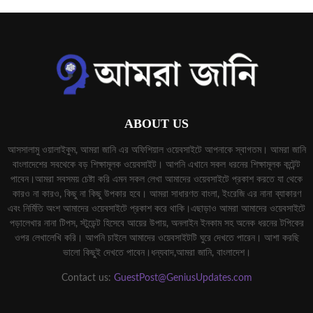
ABOUT US
আসসালামু ওয়ালাইকুম, আমরা জানি এর অফিশিয়াল ওয়েবসাইটে আপনাকে স্বাগতম। আমরা জানি
বাংলাদেশের সবথেকে বড় শিক্ষামূলক ওয়েবসাইট। আপনি এখানে সকল ধরনের শিক্ষামূলক কন্টেন্ট
পাবেন।আমরা সবসময় চেষ্টা করি এমন সকল লেখা আমাদের ওয়েবসাইটে প্রকাশ করতে যা থেকে
কারও না কারও, কিছু না কিছু উপকার হবে। আমরা সাধারণত বাংলা, ইংরেজি এর নানা ব্যাকারণ
এবং নির্মিতি অংশ আমাদের ওয়েবসাইটে প্রকাশ করে থাকি।এছাড়াও আমরা আমাদের ওয়েবসাইটে
পড়ালেখার নানা টিপস, স্টুডেন্ট হিসেবে আয়ের উপায়, অনলাইন ইনকাম সহ অনেক ধরনের টপিকের
ওপর লেখালেখি করি। আপনি চাইলে আমাদের ওয়েবসাইটটি ঘুরে দেখতে পারেন। আশা করছি
ভালো কিছুই দেখতে পাবেন।ধন্যবাদ,আমরা জানি, বাংলাদেশ।
Contact us:
GuestPost@GeniusUpdates.com