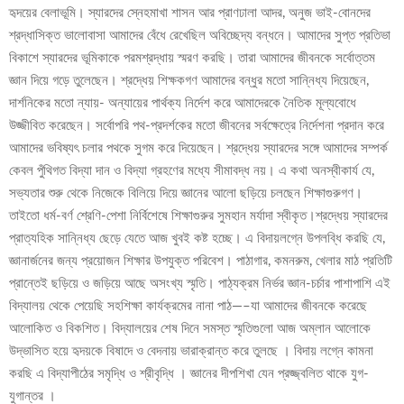
হৃদয়ের বেলাভূমি। স্যারদের স্নেহমাখা শাসন আর প্রাণঢালা আদর, অনুজ ভাই-বোনদের
শ্রদ্ধাসিক্ত ভালোবাসা আমাদের বেঁধে রেখেছিল অবিচ্ছেদ্য বন্ধনে। আমাদের সুপ্ত প্রতিভা
বিকাশে স্যারদের ভূমিকাকে পরমশ্রদ্ধায় স্মরণ করছি। তারা আমাদের জীবনকে সর্বোত্তম
জ্ঞান দিয়ে গড়ে তুলেছেন। শ্রদ্ধেয় শিক্ষকগণ আমাদের বন্ধুর মতো সান্নিধ্য দিয়েছেন,
দার্শনিকের মতো ন্যায়- অন্যায়ের পার্থক্য নির্দেশ করে আমাদেরকে নৈতিক মূল্যবোধে
উজ্জীবিত করেছেন। সর্বোপরি পথ-প্রদর্শকের মতো জীবনের সর্বক্ষেত্রে নির্দেশনা প্রদান করে
আমাদের ভবিষ্যৎ চলার পথকে সুগম করে দিয়েছেন। শ্রদ্ধেয় স্যারদের সঙ্গে আমাদের সম্পর্ক
কেবল পুঁথিগত বিদ্যা দান ও বিদ্যা গ্রহণের মধ্যে সীমাবদ্ধ নয়। এ কথা অনস্বীকার্য যে,
সভ্যতার শুরু থেকে নিজেকে বিলিয়ে দিয়ে জ্ঞানের আলো ছড়িয়ে চলছেন শিক্ষাগুরুগণ।
তাইতো ধর্ম-বর্ণ শ্রেণি-পেশা নির্বিশেষে শিক্ষাগুরুর সুমহান মর্যাদা স্বীকৃত।শ্রদ্ধেয় স্যারদের
প্রাত্যহিক সান্নিধ্য ছেড়ে যেতে আজ খুবই কষ্ট হচ্ছে। এ বিদায়লগ্নে উপলব্ধি করছি যে,
জ্ঞানার্জনের জন্য প্রয়োজন শিক্ষার উপযুক্ত পরিবেশ। পাঠাগার, কমনরুম, খেলার মাঠ প্রতিটি
প্রান্তেই ছড়িয়ে ও জড়িয়ে আছে অসংখ্য স্মৃতি। পাঠ্যক্রম নির্ভর জ্ঞান-চর্চার পাশাপাশি এই
বিদ্যালয় থেকে পেয়েছি সহশিক্ষা কার্যক্রমের নানা পাঠ—–যা আমাদের জীবনকে করেছে
আলোকিত ও বিকশিত। বিদ্যালয়ের শেষ দিনে সমস্ত স্মৃতিগুলো আজ অম্লান আলোকে
উদ্ভাসিত হয়ে হৃদয়কে বিষাদে ও বেদনায় ভারাক্রান্ত করে তুলছে । বিদায় লগ্নে কামনা
করছি এ বিদ্যাপীঠের সমৃদ্ধি ও শ্রীবৃদ্ধি । জ্ঞানের দীপশিখা যেন প্রজ্জ্বলিত থাকে যুগ-
যুগান্তর ।