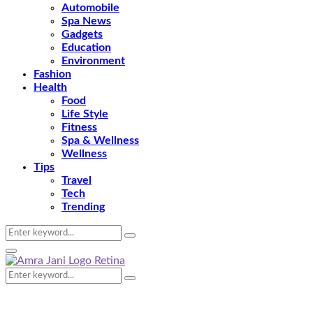
Automobile
Spa News
Gadgets
Education
Environment
Fashion
Health
Food
Life Style
Fitness
Spa & Wellness
Wellness
Tips
Travel
Tech
Trending
Search
Search
for:
Primary
Menu
Search
Search
for: