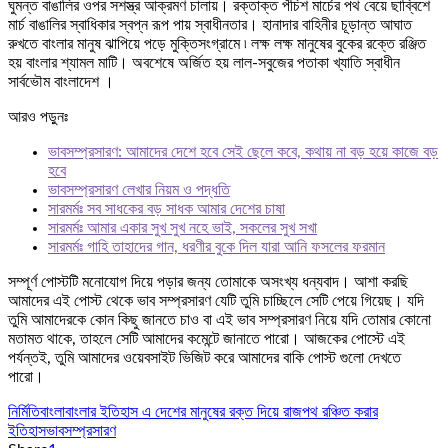
ঘুমন্ত বাঙালির ওপর সশস্ত্র আক্রমণ চালায়। রক্তাক্ত পঁচিশ মার্চের পথ বেয়ে ছাব্বিশে
মার্চ বাঙালির স্বাধিকার স্বপ্ন রূপ পায় স্বাধীনতার। হানাদার বাহিনীর চূড়ান্ত আঘাত
রুখতে বাংলার মানুষ ঝাপিয়ে পড়ে মুক্তিসংগ্রামে ৷ লক্ষ লক্ষ মানুষের বুকের রক্তে রঞ্জিত
হয় বাংলার শ্যামল মাটি। অবশেষে অর্জিত হয় লাল-সবুজের পতাকা খ্যাতি স্বাধীন
সার্বভৌম বাংলাদেশ ।
আরও পড়ুনঃ
ভাবসম্প্রসারণ: আমাদের দেশে হবে সেই ছেলে কবে, কথায় না বড় হয়ে কাজে বড়
হবে
ভাবসম্প্রসারণ লেখার নিয়ম ও পদ্ধতি
সারমর্মঃ সব সাধকের বড় সাধক আমার দেশের চাষা
সারমর্মঃ আমার একার সুখ সুখ নহে ভাই, সকলের সুখ সখা
সারমর্মঃ গাহি তাহাদের গান, ধরণীর বুকে দিল যারা আনি ফসলের ফরমান
সম্পূর্ণ পোস্টটি মনোযোগ দিয়ে পড়ার জন্য তোমাকে অসংখ্য ধন্যবাদ। আশা করছি
আমাদের এই পোস্ট থেকে ভাব সম্প্রসারণ যেটি তুমি চাচ্ছিলে সেটি পেয়ে গিয়েছ। যদি
তুমি আমাদেরকে কোন কিছু জানতে চাও বা এই ভাব সম্প্রসারণ নিয়ে যদি তোমার কোনো
মতামত থাকে, তাহলে সেটি আমাদের কমেন্টে জানাতে পারো। আজকের পোস্টে এই
পর্যন্তই, তুমি আমাদের ওয়েবসাইট ভিজিট করে আমাদের বাকি পোস্ট গুলো দেখতে
পারো।
নির্মিতি
বাংলা
বাংলার ইতিহাস এ দেশের মানুষের রক্ত দিয়ে রাজপথ রঞ্চিত করার
ইতিহাস
ভাবসম্প্রসারণ