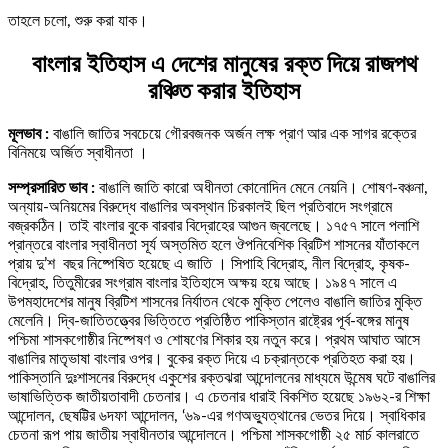
তাহলে চলো, শুরু করা যাক।
বাংলার ইতিহাস এ দেশের মানুষের রক্ত দিয়ে রাজপথ
রঞ্চিত করার ইতিহাস
মূলভাব :
বাঙালি জাতির সবচেয়ে গৌরবজনক অর্জন লক্ষ প্রাণ আর এক সাগর রক্তের
বিনিময়ে অর্জিত স্বাধীনতা ।
সম্প্রসারিত ভাব :
বাঙালি জাতি কারো অধীনতা কোনোদিন মেনে নেয়নি। শোষণ-বঞ্চনা,
অন্যায়-অনিয়মের বিরুদ্ধে বাঙালির অবস্থান চিরকালই ছিল প্রতিবাদে সংগ্রামে
বজ্রকঠিন। তাই বাংলার বুকে বারবার বিদ্রোহের আগুন জ্বলেছে। ১৭৫৭ সালে পলাশি
প্রান্তরে বাংলার স্বাধীনতা সূর্য অস্তমিত হলে ঔপনিবেশিক ব্রিটিশ শাসনের যাঁতাকলে
প্রায় দু’শ বছর নিষ্পেষিত হয়েছে এ জাতি । সিপাহি বিদ্রোহ, নীল বিদ্রোহ, কৃষক-
বিদ্রোহ, তিতুমীরের সংগ্রাম বাংলার ইতিহাসে অক্ষয় হয়ে আছে। ১৯৪৭ সালে এ
উপমহাদেশের মানুষ ব্রিটিশ শাসনের নির্যাতন থেকে মুক্তি পেলেও বাঙালি জাতির মুক্তি
মেলেনি। দ্বি-জাতিতত্ত্বের ভিত্তিতে প্রতিষ্ঠিত পাকিস্তান রাষ্ট্রের পূর্ব-বঙ্গের মানুষ
পশ্চিমা শাসকগোষ্ঠীর নিষ্পেষণ ও শোষণের শিকার হয় নতুন করে। প্রথম আঘাত আসে
বাঙালির মাতৃভাষা বাংলার ওপর। বুকের রক্ত দিয়ে এ চক্রান্তকে প্রতিহত করা হয়।
পাকিস্তানি দুঃশাসনের বিরুদ্ধে একুশের রক্তঝরা আন্দোলনের মাধ্যমে উন্মেষ ঘটে বাঙালির
ভাষাভিত্তিক জাতীয়তাবাদী চেতনার। এ চেতনার ধারাই বিকশিত হয়েছে ১৯৬২-র শিক্ষা
আন্দোলন, ছেষট্টির ৬দফা আন্দোলন, ‘৬৯-এর গণঅভ্যুত্থানের ভেতর দিয়ে। স্বাধিকার
চেতনা রূপ পায় জাতীয় স্বাধীনতার আন্দোলনে। পশ্চিমা শাসকগোষ্ঠী ২৫ মার্চ কালরাতে