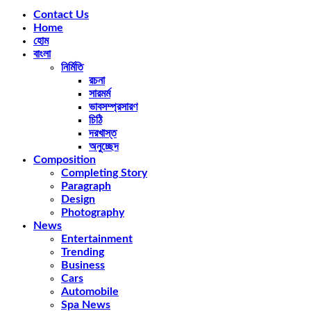
Facebook
Twitter
Instagram
Pinterest
Youtube
Rss
Snapchat
Contact Us
Home
হোম
বাংলা
নির্মিতি
রচনা
সারমর্ম
ভাবসম্প্রসারণ
চিঠি
দরখাস্ত
অনুচ্ছেদ
Composition
Completing Story
Paragraph
Design
Photography
News
Entertainment
Trending
Business
Cars
Automobile
Spa News