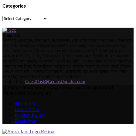
Categories
Categories
About US
আসসালামু ওয়ালাইকুম, আমরা জানি এর অফিশিয়াল ওয়েবসাইটে আপনাকে স্বাগতম। আমরা জানি
বাংলাদেশের সবথেকে বড় শিক্ষামূলক ওয়েবসাইট। আপনি এখানে সকল ধরনের শিক্ষামূলক কন্টেন্ট
পাবেন।আমরা সবসময় চেষ্টা করি এমন সকল লেখা আমাদের ওয়েবসাইটে প্রকাশ করতে যা থেকে
কারও না কারও, কিছু না কিছু উপকার হবে। আমরা সাধারণত বাংলা, ইংরেজি এর নানা ব্যাকারণ
এবং নির্মিতি অংশ আমাদের ওয়েবসাইটে প্রকাশ করে থাকি।এছাড়াও আমরা আমাদের ওয়েবসাইটে
পড়ালেখার নানা টিপস, স্টুডেন্ট হিসেবে আয়ের উপায়, অনলাইন ইনকাম সহ অনেক ধরনের টপিকের
ওপর লেখালেখি করি। আপনি চাইলে আমাদের ওয়েবসাইটটি ঘুরে দেখতে পারেন। আশা করছি
ভালো কিছুই দেখতে পাবেন।ধন্যবাদ,আমরা জানি, বাংলাদেশ।
Contact us:
GuestPost@GeniusUpdates.com
@ 2026 - amrajani. All Right Reserved. Designed and
Developed by amrajani
About Us
Contact Us
Privacy Policy
Disclaimer